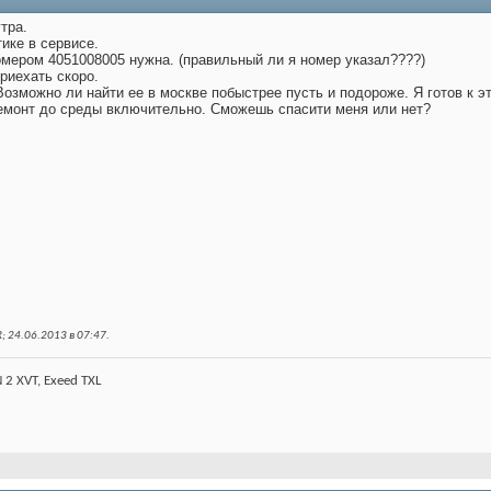
тра.
ике в сервисе.
омером 4051008005 нужна. (правильный ли я номер указал????)
риехать скоро.
Возможно ли найти ее в москве побыстрее пусть и подороже. Я готов к э
ремонт до среды включительно. Сможешь спасити меня или нет?
; 24.06.2013 в
07:47
.
 2 XVT, Exeed TXL