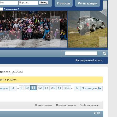
Помощь
Регистрация
Запомнить?
Расширенный поиск
проезд, д. 20с3
рите раздел.
...
9
10
11
12
13
21
61
111
...
ервая
Последняя
Опции темы
Поиск по теме
Отображение
#301