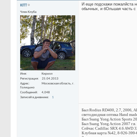
И еще подскажи пожалйста но
KITT
обычных, и бОльшая часть с
Член Клуба
Имя
Кирилл
Регистрация
25.04.2013
Адрес
Московская область, г.
Голицыно
Сообщений
4,048
Записей в дневнике
1
Был Rodius RD400, 2.7, 2006, А
светодиодная оптика Hand made,
Был Ssang Yong Action Sports 20
Был Ssang Yong Action 2007 г.в
Сейчас Cadillac SRX 4.6 AWD 32
Клубная карта №42, 8-926-399-