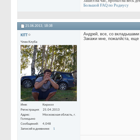
Зашел на час, пропал на весь де
Большой FAQ по Родиусу
21.06.2013,
18:38
Андрей, все, со вкладышами
KITT
Закажи мне, пожалйста, еще 
Член Клуба
Имя
Кирилл
Регистрация
25.04.2013
Адрес
Московская область, г.
Голицыно
Сообщений
4,048
Записей в дневнике
1