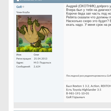
Андрей (ОХОТНИК) доброго у
GoR
Вчера был у тебя на диагност
Член Клуба
Короче беда зап часть под н
Ребята сказали что должны п
Насколько скоро это будет? 
ехать надо. У меня срок на 
Имя
Олег
Регистрация
25.04.2013
Адрес
М.О. Подольск
Сообщений
2,624
Последний раз редактировалось GoR
Был Rexton 1 3.2, Action, REXTON
Есть Toyota Highlander 3.5
8-965-191-10-05
GoR Горыныч