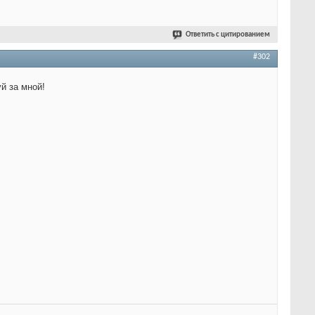
Ответить с цитированием
#302
й за мной!