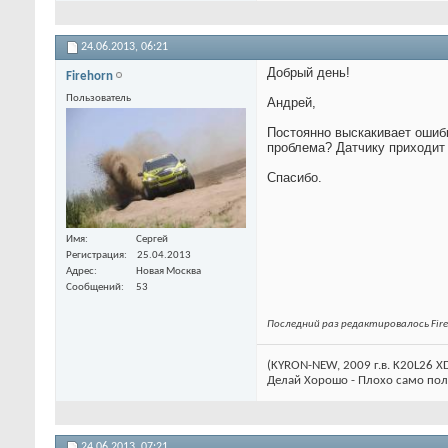
24.06.2013,
06:21
Добрый день!
Firehorn
Пользователь
Андрей,
Постоянно выскакивает ошибк
проблема? Датчику приходит 
Спасибо.
Имя
Сергей
Регистрация
25.04.2013
Адрес
Новая Москва
Сообщений
53
Последний раз редактировалось Fire
(KYRON-NEW, 2009 г.в. K20L26 XDi
Делай Хорошо - Плохо само пол
24.06.2013,
07:21