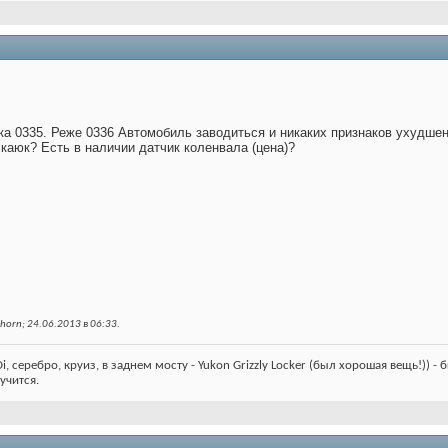
а 0335. Реже 0336 Автомобиль заводиться и никаких признаков ухудшен
каюк? Есть в наличии датчик коленвала (цена)?
horn; 24.06.2013 в
06:33
.
, серебро, круиз, в заднем мосту - Yukon Grizzly Locker (был хорошая вещь!)) - 
учится.