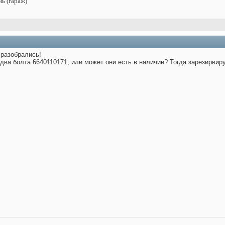
нь (гараж)
 разобрались!
два болта 6640110171, или может они есть в наличии? Тогда зарезирвиру