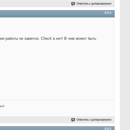
Ответить с цитированием
#304
ия работы не заметно. Check`а нет! В чем может быть
был
Ответить с цитированием
#305