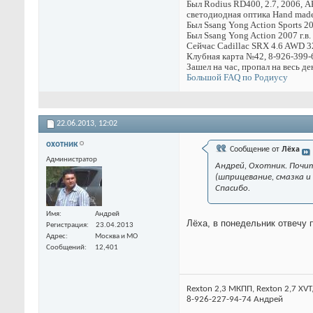
Был Rodius RD400, 2.7, 2006, А
светодиодная оптика Hand made,
Был Ssang Yong Action Sports 20
Был Ssang Yong Action 2007 г.в
Сейчас Cadillac SRX 4.6 AWD 32
Клубная карта №42, 8-926-399-
Зашел на час, пропал на весь де
Большой FAQ по Родиусу
22.06.2013,
12:02
охотник
Сообщение от
Лёха
Администратор
Андрей, Охотник. Почит
(шприцевание, смазка и
Спасибо.
Имя
Андрей
Лёха, в понедельник отвечу 
Регистрация
23.04.2013
Адрес
Москва и МО
Сообщений
12,401
Rexton 2,3 МКПП, Rexton 2,7 XVT
8-926-227-94-74 Андрей