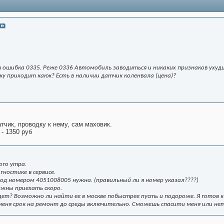
 ошибка 0335. Реже 0336 Автомобиль заводиться и никаких признаков ухуд
у приходит каюк? Есть в наличии датчик коленвала (цена)?
тчик, проводку к нему, сам маховик.
- 1350 руб
ого утра.
гностике в сервисе.
под номером 4051008005 нужна. (правильный ли я номер указал????)
лжны приехать скоро.
дет? Возможно ли найти ее в москве побыстрее пусть и подороже. Я готов 
 меня срок на ремонт до среды включительно. Сможешь спасити меня или не