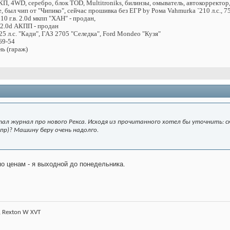
КП, 4WD, серебро, блок TOD, Multitroniks, билинзы, омыватель, автокорректор, 
 был чип от "Чипико", сейчас прошивка без ЕГР by Рома Vahmurka `210 л.с., 
10 г.в. 2.0d мкпп "ХАН" - продан,
. 2.0d АКПП - продан
5 л.с. "Кади", ГАЗ 2705 "Селедка", Ford Mondeo "Кузя"
69-54
нь (гараж)
ал журнал про нового Рекса. Исходя из прочитанного хотел бы уточнить: 
 пр)? Машину беру очень надолго.
по ценам - я выходной до понедельника.
, Rexton W XVT