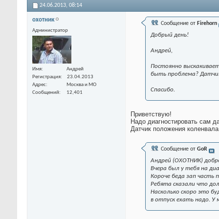
24.06.2013,
08:14
охотник
Сообщение от
Firehorn
Администратор
Добрый день!
Андрей,
Постоянно выскакивает
Имя
Андрей
быть проблема? Датчик
Регистрация
23.04.2013
Адрес
Москва и МО
Спасибо.
Сообщений
12,401
Приветствую!
Надо диагностировать сам да
Датчик положения коленвала 
Сообщение от
GoR
Андрей (ОХОТНИК) добр
Вчера был у тебя на диа
Короче беда зап часть 
Ребята сказали что до
Насколько скоро это бу
в отпуск ехать надо. У