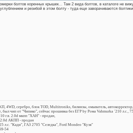
мерки болтов коренных крышек... Там 2 вида болтов, в каталоге не вижу
 углублением и резибой в этом болту - туда еще заворачиваются болти
КП, 4WD, серебро, блок TOD, Multitroniks, билинзы, омыватель, автокорректор, 
 был чип от "Чипико", сейчас прошивка без ЕГР by Рома Vahmurka `210 л.с., 
10 г.в. 2.0d мкпп "ХАН" - продан,
. 2.0d АКПП - продан
5 л.с. "Кади", ГАЗ 2705 "Селедка", Ford Mondeo "Кузя"
69-54