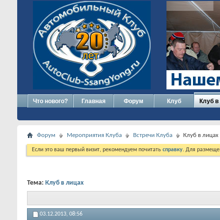
Что нового?
Главная
Форум
Клуб
Клуб в
Форум
Мероприятия Клуба
Встречи Клуба
Клуб в лицах
Если это ваш первый визит, рекомендуем почитать
справку
. Для размеще
Тема:
Клуб в лицах
03.12.2013,
08:56