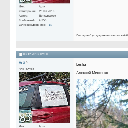
Имя
Арти
Регистрация
25.04.2013
Адрес
Домодедово
Сообщений
4,353
Записей в дневнике
15
Последний раз редактировалось Arti;
03.12.2013,
09:00
Arti
Lesha
Член Клуба
Алексей Мищенко
Имя
Арти