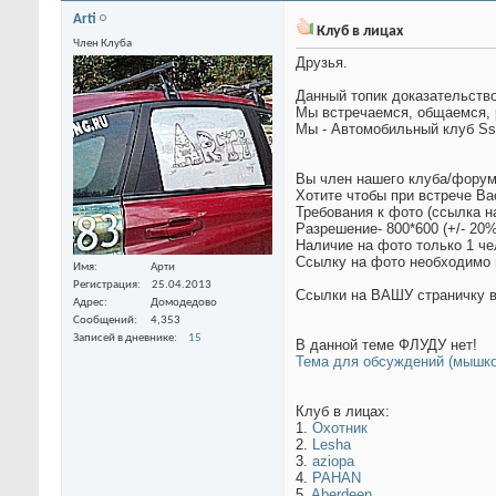
Arti
Клуб в лицах
Член Клуба
Друзья.
Данный топик доказательство
Мы встречаемся, общаемся, 
Мы - Автомобильный клуб Ss
Вы член нашего клуба/фору
Хотите чтобы при встрече Ва
Требования к фото (ссылка 
Разрешение- 800*600 (+/- 20%
Наличие на фото только 1 че
Ссылку на фото необходимо 
Имя
Арти
Регистрация
25.04.2013
Ссылки на ВАШУ страничку в
Адрес
Домодедово
Сообщений
4,353
Записей в дневнике
15
В данной теме ФЛУДУ нет!
Тема для обсуждений (мышко
Клуб в лицах:
1.
Охотник
2.
Lesha
3.
aziopa
4.
PAHAN
5.
Aberdeen