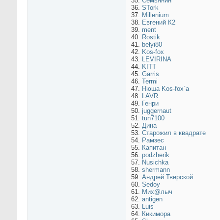
35.
Семьянин
36.
STork
37.
Millenium
38.
Евгений К2
39.
ment
40.
Rostik
41.
belyi80
42.
Kos-fox
43.
LEVIRINA
44.
KITT
45.
Garris
46.
Termi
47.
Нюша Kos-fox`a
48.
LAVR
49.
Генри
50.
juggernaut
51.
tun7100
52.
Дина
53.
Старожил в квадрате
54.
Рамзес
55.
Капитан
56.
podzherik
57.
Nusichka
58.
shermann
59.
Андрей Тверской
60.
Sedoy
61.
Мих@лыч
62.
antigen
63.
Luis
64.
Кикимора