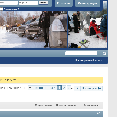
Помощь
Регистрация
Запомнить?
Расширенный поиск
рите раздел.
Страница 1 из 4
1
2
3
...
но с 1 по 30 из 101
Последняя
Опции темы
Поиск по теме
Отображение
#1