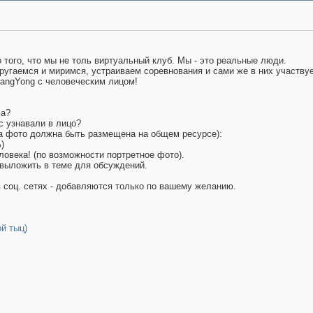
 того, что мы не толь виртуальный клуб. Мы - это реальные люди.
ругаемся и миримся, устраиваем соревнования и сами же в них участву
angYong c человеческим лицом!
ма?
с узнавали в лицо?
на фото должна быть размещена на общем ресурсе):
)
ловека! (по возможности портретное фото).
выложить в теме для обсуждений.
 соц. сетях - добавляются только по вашему желанию.
й тыц)