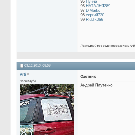
95
Нучча
96
НАТАЛЬЯ289
97
DiMarko
98
сергий720
99
Riddik066
Последний раз редактировалось Arti;
03.12.2013,
08:58
Arti
Охотник
Член Клуба
Андрей Плутенко.