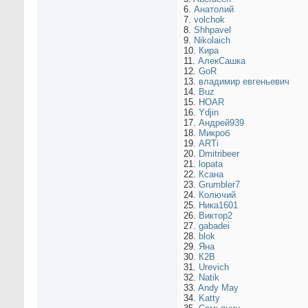
6.
Анатолий
7.
volchok
8.
Shhpavel
9.
Nikolaich
10.
Кира
11.
АлекСашка
12.
GoR
13.
владимир евгеньевич
14.
Buz
15.
HOAR
16.
Ydjin
17.
Андрей939
18.
Микроб
19.
ARTi
20.
Dmitribeer
21.
lopata
22.
Ксана
23.
Grumbler7
24.
Колючий
25.
Ника1601
26.
Виктор2
27.
gabadei
28.
blok
29.
Яна
30.
К2B
31.
Urevich
32.
Natik
33.
Andy May
34.
Katty