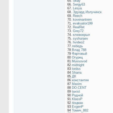
65.
Skay
66.
Sergy63
67.
Lesya
68.
Эдуард Излучинск
69.
Reech
70.
kovenantrem
71.
evakuator199
72.
RealRet
73.
Grey72
74.
клювокрыл
75.
syshuraev
76.
hvideo2
77
лебедь
78
Влад 788
79
Фартовый
80
Огурец
81
Mussovod
82
midnight
83
lordss
84
Sharra
85
ДК
86
константин
87
Maxim
88
DO.CENT
89
taxist
90
Родной
91
KlassP
92
боцман
93
EvgenP
94
Томич_882