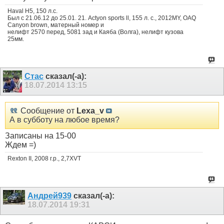
Haval H5, 150 л.с.
Был с 21.06.12 до 25.01. 21. Actyon sports ll, 155 л. с., 2012MY, OAQ
Canyon brown, матерный номер и
нелифт 2570 перед, 5081 зад и Каяба (Волга), нелифт кузова
25мм.
Стас
сказал(-а):
18.07.2014
13:15
Сообщение от
Lexa_v
А в субботу на любое время?
Записаны на 15-00
Ждем =)
Rexton II, 2008 г.р., 2,7XVT
Андрей939
сказал(-а):
18.07.2014
19:31