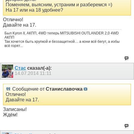
Поменяем, выясним, устраним и разберемся =)
На 17 или на 18 удобнее?
Отлично!
Давайте на 17.
Был Kyron II, АКПП, 4WD теперь MITSUBISHI OUTLANDER 2,0 4WD
АКПП
Так хочется быть хрупкой и беззащитной.... а кони всё бегут, а избы
всё горят...
Стас
сказал(-а):
14.07.2014
11:11
Сообщение от
Станиславочка
Отлично!
Давайте на 17.
Записаны!
Ждём!