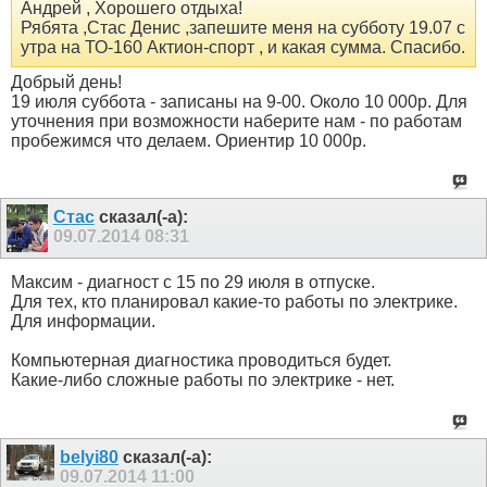
Андрей , Хорошего отдыха!
Рябята ,Стас Денис ,запешите меня на субботу 19.07 с
утра на ТО-160 Актион-спорт , и какая сумма. Спасибо.
Добрый день!
19 июля суббота - записаны на 9-00. Около 10 000р. Для
уточнения при возможности наберите нам - по работам
пробежимся что делаем. Ориентир 10 000р.
Стас
сказал(-а):
09.07.2014
08:31
Максим - диагност с 15 по 29 июля в отпуске.
Для тех, кто планировал какие-то работы по электрике.
Для информации.
Компьютерная диагностика проводиться будет.
Какие-либо сложные работы по электрике - нет.
belyi80
сказал(-а):
09.07.2014
11:00