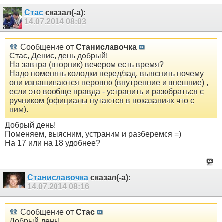
Стас
сказал(-а):
14.07.2014
08:03
Сообщение от
Станиславочка
Стас, Денис, день добрый!
На завтра (вторник) вечером есть время?
Надо поменять колодки перед/зад, выяснить почему
они изнашиваются неровно (внутренние и внешние) ,
если это вообще правда - устранить и разобраться с
ручником (официалы путаются в показаниях что с
ним).
Добрый день!
Поменяем, выясним, устраним и разберемся =)
На 17 или на 18 удобнее?
Станиславочка
сказал(-а):
14.07.2014
08:16
Сообщение от
Стас
Добрый день!