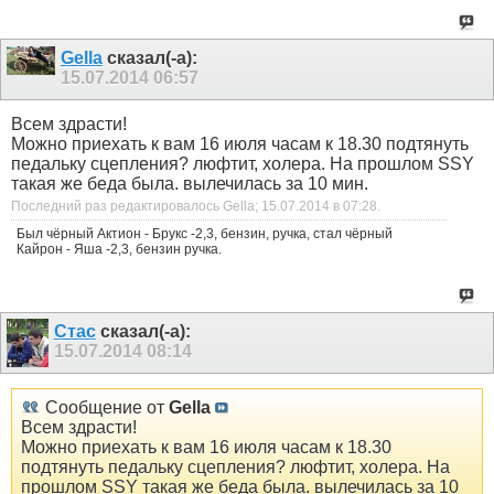
Gella
сказал(-а):
15.07.2014
06:57
Всем здрасти!
Можно приехать к вам 16 июля часам к 18.30 подтянуть
педальку сцепления? люфтит, холера. На прошлом SSY
такая же беда была. вылечилась за 10 мин.
Последний раз редактировалось Gella; 15.07.2014 в
07:28
.
Был чёрный Актион - Брукс -2,3, бензин, ручка, стал чёрный
Кайрон - Яша -2,3, бензин ручка.
Стас
сказал(-а):
15.07.2014
08:14
Сообщение от
Gella
Всем здрасти!
Можно приехать к вам 16 июля часам к 18.30
подтянуть педальку сцепления? люфтит, холера. На
прошлом SSY такая же беда была. вылечилась за 10