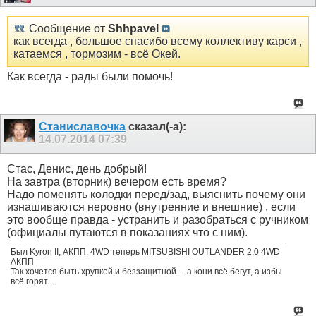
Сообщение от
Shhpavel
как всегда , большое спасибо всему коллективу карси ,
катаемся , тормозим - всё Окей.
Как всегда - рады были помочь!
Станиславочка
сказал(-а):
14.07.2014
07:39
Стас, Денис, день добрый!
На завтра (вторник) вечером есть время?
Надо поменять колодки перед/зад, выяснить почему они
изнашиваются неровно (внутренние и внешние) , если
это вообще правда - устранить и разобраться с ручником
(официалы путаются в показаниях что с ним).
Был Kyron II, АКПП, 4WD теперь MITSUBISHI OUTLANDER 2,0 4WD
АКПП
Так хочется быть хрупкой и беззащитной.... а кони всё бегут, а избы
всё горят...