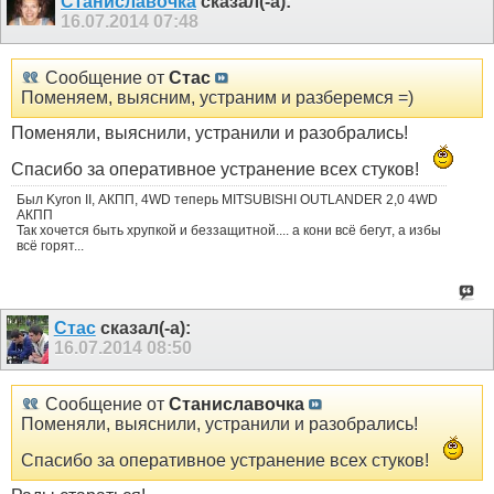
Станиславочка
сказал(-а):
16.07.2014
07:48
Сообщение от
Стас
Поменяем, выясним, устраним и разберемся =)
Поменяли, выяснили, устранили и разобрались!
Спасибо за оперативное устранение всех стуков!
Был Kyron II, АКПП, 4WD теперь MITSUBISHI OUTLANDER 2,0 4WD
АКПП
Так хочется быть хрупкой и беззащитной.... а кони всё бегут, а избы
всё горят...
Стас
сказал(-а):
16.07.2014
08:50
Сообщение от
Станиславочка
Поменяли, выяснили, устранили и разобрались!
Спасибо за оперативное устранение всех стуков!