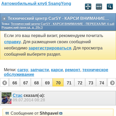
Автомобильный клуб SsangYong
Технический центр CarSY - КАРСИ ВНИМАНИЕ - ПЕРЕЕХАЛИ! 4-ый Рощинский проезд, д. 20с3
Тема:
Технический центр CarSY - КАРСИ ВНИМАНИЕ - ПЕРЕЕХАЛИ! 4-ый
Рощинский проезд, д. 20с3
Если это ваш первый визит, рекомендуем почитать
справку
. Для размещения своих сообщений
необходимо
зарегистрироваться
. Для просмотра
сообщений выберите раздел.
Метки:
carsy
,
запчасти
,
карси
,
ремонт
,
техническое
обслуживание
65
66
67
68
69
70
71
72
73
74
75
85
86
Стас
сказал(-а):
09.07.2014
08:28
Сообщение от
Shhpavel