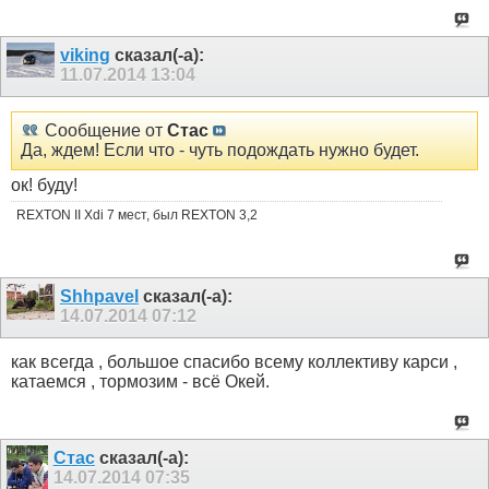
viking
сказал(-а):
11.07.2014
13:04
Сообщение от
Стас
Да, ждем! Если что - чуть подождать нужно будет.
ок! буду!
REXTON II Xdi 7 мест, был REXTON 3,2
Shhpavel
сказал(-а):
14.07.2014
07:12
как всегда , большое спасибо всему коллективу карси ,
катаемся , тормозим - всё Окей.
Стас
сказал(-а):
14.07.2014
07:35