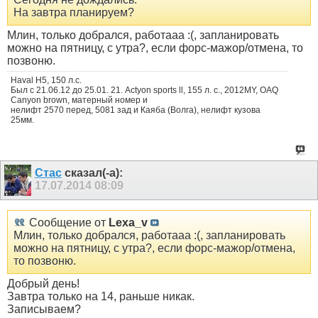
На завтра планируем?
Млин, только добрался, работааа :(, запланировать
можно на пятницу, с утра?, если форс-мажор/отмена, то
позвоню.
Haval H5, 150 л.с.
Был с 21.06.12 до 25.01. 21. Actyon sports ll, 155 л. с., 2012MY, OAQ
Canyon brown, матерный номер и
нелифт 2570 перед, 5081 зад и Каяба (Волга), нелифт кузова
25мм.
Стас
сказал(-а):
17.07.2014
08:09
Сообщение от
Lexa_v
Млин, только добрался, работааа :(, запланировать
можно на пятницу, с утра?, если форс-мажор/отмена,
то позвоню.
Добрый день!
Завтра только на 14, раньше никак.
Записываем?