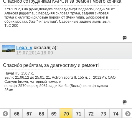
Спасибо сотрудникам КАРСИ за ремонт моего коника!
KYRON 2,3 на ручке,лебедка спереди,лифт подвески, бодик 50 от
Алексея juggernaut, передняя силовая труба, задняя силовая
труба с калиткой,силовые пороги от Жени ydjin. Блокировки в
обоих мостах. Уже "чипанутый". Сдвоенные задние аммы.Был.
TLC 200
Lexa_v
сказал(-а):
19.07.2014
18:00
Спасибо ребятам, за диагностику и ремонт!
Haval H5, 150 л.с.
Был с 21.06.12 до 25.01. 21. Actyon sports ll, 155 л. с., 2012MY, OAQ
Canyon brown, матерный номер и
нелифт 2570 перед, 5081 зад и Каяба (Волга), нелифт кузова
25мм.
65
66
67
68
69
70
71
72
73
74
75
85
86