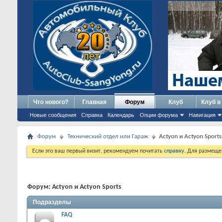
Что нового?
Главная
Форум
Клуб
Клуб в
Новые сообщения
Справка
Календарь
Опции форума
Навигация
Форум
Технический отдел или Гараж
Actyon и Actyon Sports
Если это ваш первый визит, рекомендуем почитать
справку
. Для размеще
Форум:
Actyon и Actyon Sports
Подразделы
FAQ