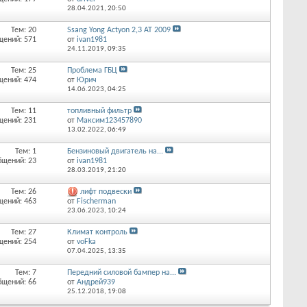
28.04.2021,
20:50
Тем: 20
Ssang Yong Actyon 2,3 AT 2009
щений: 571
от
ivan1981
24.11.2019,
09:35
Тем: 25
Проблема ГБЦ
щений: 474
от
Юрич
14.06.2023,
04:25
Тем: 11
топливный фильтр
щений: 231
от
Максим123457890
13.02.2022,
06:49
Тем: 1
Бензиновый двигатель на...
бщений: 23
от
ivan1981
28.03.2019,
21:20
Тем: 26
лифт подвески
щений: 463
от
Fischerman
23.06.2023,
10:24
Тем: 27
Климат контроль
щений: 254
от
voFka
07.04.2025,
13:35
Тем: 7
Передний силовой бампер на...
бщений: 66
от
Андрей939
25.12.2018,
19:08