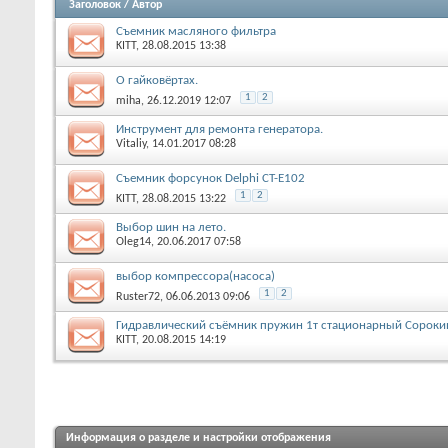
Заголовок
/
Автор
Съемник масляного фильтра
KITT
, 28.08.2015 13:38
О гайковёртах.
1
2
miha
, 26.12.2019 12:07
Инструмент для ремонта генератора.
Vitaliy
, 14.01.2017 08:28
Съемник форсунок Delphi CT-E102
1
2
KITT
, 28.08.2015 13:22
Выбор шин на лето.
Oleg14
, 20.06.2017 07:58
выбор компрессора(насоса)
1
2
Ruster72
, 06.06.2013 09:06
Гидравлический съёмник пружин 1т стационарный Сороки
KITT
, 20.08.2015 14:19
Информация о разделе и настройки отображения