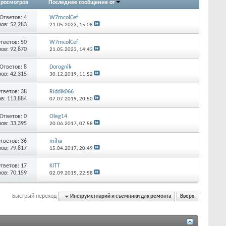
росмотров
Последнее сообщение от
Ответов:
4
W7mcolCef
ов: 52,283
21.05.2023,
15:08
тветов:
50
W7mcolCef
ов: 92,870
21.05.2023,
14:43
Ответов:
8
Dorognik
ов: 42,315
30.12.2019,
11:52
тветов:
38
Riddik066
в: 113,884
07.07.2019,
20:50
Ответов:
0
Oleg14
ов: 33,395
20.06.2017,
07:58
тветов:
36
miha
ов: 79,817
15.04.2017,
20:49
тветов:
17
KITT
ов: 70,159
02.09.2015,
22:58
Быстрый переход
Инструментарий и съемники для ремонта
Вверх