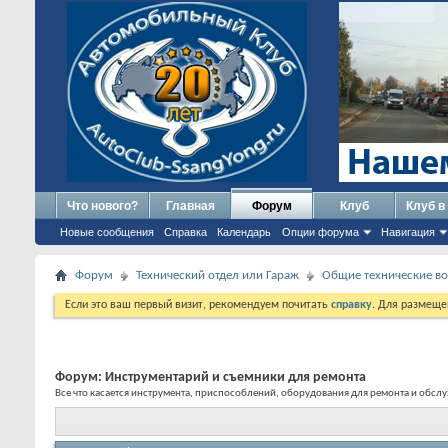
Что нового?
Главная
Форум
Клуб
Клуб в
Новые сообщения
Справка
Календарь
Опции форума
Навигация
Форум
Технический отдел или Гараж
Общие технические в
Если это ваш первый визит, рекомендуем почитать
справку
. Для размеще
Форум:
Инструментарий и съемники для ремонта
Все что касается инструмента, приспособлений, оборудования для ремонта и обс