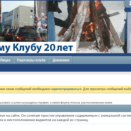
 Лицах
Партнеры клуба
Дневники
ния своих сообщений необходимо
зарегистрироваться
. Для просмотра сообщений выбе
ользовать ссылки на разделы справки, а также форму поиска, расположенную ниже.
статьи на сайте. Он сочетает простое управление содержимым с уникальной сис
ия и местоположения виджетов на каждой из страниц.