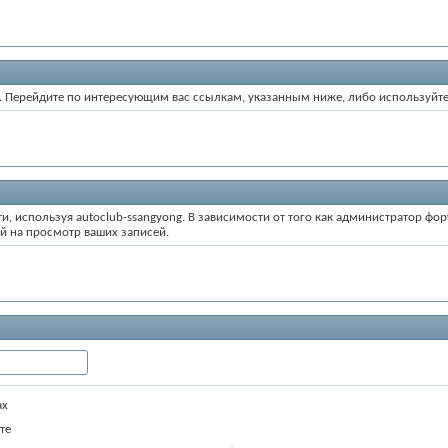
ум. Перейдите по интересующим вас ссылкам, указанным ниже, либо используйт
и, используя autoclub-ssangyong. В зависимости от того как администратор фо
й на просмотр ваших записей.
ах
те