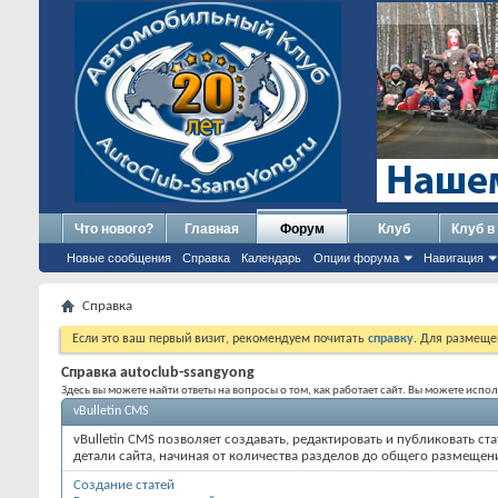
Что нового?
Главная
Форум
Клуб
Клуб в
Новые сообщения
Справка
Календарь
Опции форума
Навигация
Справка
Если это ваш первый визит, рекомендуем почитать
справку
. Для размеще
Справка autoclub-ssangyong
Здесь вы можете найти ответы на вопросы о том, как работает сайт. Вы можете исп
vBulletin CMS
vBulletin CMS позволяет создавать, редактировать и публиковать 
детали сайта, начиная от количества разделов до общего размещен
Создание статей