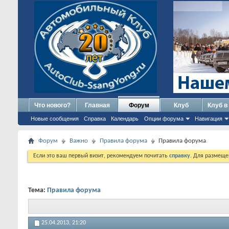
Что нового?
Главная
Форум
Клуб
Клуб в
Новые сообщения
Справка
Календарь
Опции форума
Навигация
Форум
Важно
Правила форума
Правила форума
Если это ваш первый визит, рекомендуем почитать
справку
. Для размеще
Тема:
Правила форума
25.04.2013,
21:20