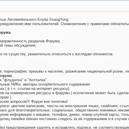
тью Автомобильного Клуба SsangYong.
 уведомления ими пользователей. Ознакомление с правилами обязатель
орума.
направленность разделов Форума;
ой темы обсуждения;
и по существу, уважительно относиться к взглядам оппонентов.
инг, порнография, призывы к насилию, разжиганию национальной розни, 
форума
.
в "флудилка" и "болталка".
ельные НИКи, аватары оскорбительного содержания
а ( в т.ч. ссылки на интернет ресурсы)
ров на коммерческие ресурсы и форумы ( исключение может быть сделан
ором )
ских вопросов!!! Форум вне политики!
писи: цветное написание, тексты на иностранном языке, смайлики, ссы
ано для благотворительных, социальных, общественно значимых неком
ение информации о машине, телефон, девиз, номер клубной карты, толь
елец линейки обязан постоянно следить за её содержанием и в случаи
без предупреждения удалять и исправлять подписи, не соответствующие