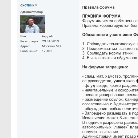
охотник
Правила форума
Администратор
ПРАВИЛА ФОРУМА
Форум является собственнос
Правила корректируются без
Обязанности участников Ф
Имя
Андрей
Регистрация
23.04.2013
1. Соблюдать тематическую 
Адрес
Москва и МО
2. Придерживаться заявленн
Сообщений
12,401
3. Соблюдать нормы этики;
4. Высказываться обдуманно 
На форуме запрещено:
- спам, мат, хамство, тролл
её руководства
,
участников 
- флуд везде, кроме раздело
- нечитабельные и оскорбит
- несанкционированная реклам
- размещение ссылок, банне
согласованию с Администрат
- обсуждение любых политиче
- Запрещено размещать в под
Исключение может быть сдел
В подписи разрешено размещ
автомобильных "линеек" влад
получит взыскание.
Администрация имеет право 