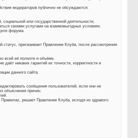
ствия модераторов публично не обсуждаются.
й, социальной или государственной деятельности,
ться своими услугами на взаимовыгодных условиях.
деле форума.
й статус, присваивает Правление Клуба, после рассмотрения
о всей её полноте и объёме.
 даёт никаких гарантий их точности, корректности и
ации данного сайта.
редактировать сообщения пользователей, если они не
з объяснения причин.
лей.
 Правилах, решает Правление Клуба, исходя из здравого