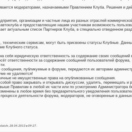
вается модераторами, назначаемыми Правлением Клуба. Решения и дей
едприятия, организации и частные лица из разных отраслей коммерческо
втоклуба и предоставляющие нашим участникам возможность пользова
ает актуальным список Партнеров Клуба, в специально отведенном раз
, техническим сервисам, могут быть присвоены статусы Клубные. Данны
ние Клубного статуса.
на себя юридическую ответственность за содержание своих сообщений в
ёт ответственности за содержание сообщений пользователей форума, не
ти.
 сообщения, публикуемые в форуме, передаются их авторами администр
уме не удаляются!
личные не имущественные права на опубликованные сообщения.
собой право закрывать и открывать дискуссии, удалять, перемещать и 
выше Правилам в любой их части или по усмотрению Администратора бе
изменены в любое время без предварительного уведомления пользовате
 процессе деятельности форума, модераторов, не оговоренные в данных
laich; 28.04.2013 в
09:27
.