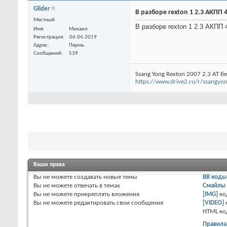
Glider
В разборе rexton 1 2.3 АКПП 
Местный
В разборе rexton 1 2.3 АКПП 
Имя
Михаил
Регистрация
06.04.2019
Адрес
Пермь
Сообщений
539
Ssang Yong Rexton 2007 2,3 AT бе
https://www.drive2.ru/r/ssangy
Ваши права
Вы
не можете
создавать новые темы
BB коды
Вы
не можете
отвечать в темах
Смайлы
Вы
не можете
прикреплять вложения
[IMG]
ко
Вы
не можете
редактировать свои сообщения
[VIDEO]
HTML к
Правила