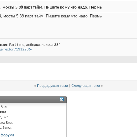
4, мосты 5.38 парт тайм. Пишите кому что надо. Пермь
4, мосты 5.38 парт тайм. Пишите кому что надо. Пермь
нзин Part-time, лебедка, колеса 33"
ong/rexton/1312236/
«
Предыдущая тема
|
Следующая тема
»
Вкл.
Вкл.
д
Вкл.
код
Вкл.
од
Выкл.
 форума