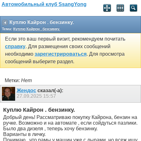
Автомобильный клуб SsangYong
Куплю Кайрон . бензинку.
Тема:
Куплю Кайрон . бензинку.
Если это ваш первый визит, рекомендуем почитать
справку
. Для размещения своих сообщений
необходимо
зарегистрироваться
. Для просмотра
сообщений выберите раздел.
Метки:
Нет
Жендос
сказал(-а):
27.09.2025
15:57
Куплю Кайрон . бензинку.
Добрый день! Рассматриваю покупку Кайрона, бензин на
ручке. Возможно и на автомате , если сойдуться пазлики.
Было два дизеля , теперь хочу бензинку.
Варианты в личку.
Понимаю , что рамы у машин уже с дырами, но всеж ищу