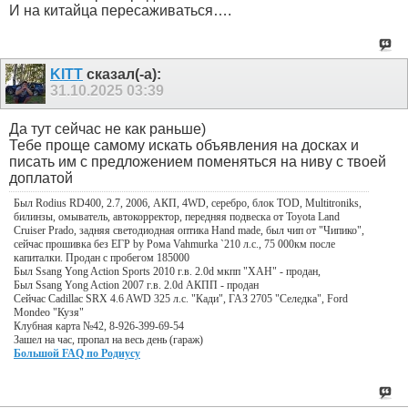
И на китайца пересаживаться….
KITT
сказал(-а):
31.10.2025
03:39
Да тут сейчас не как раньше)
Тебе проще самому искать объявления на досках и
писать им с предложением поменяться на ниву с твоей
доплатой
Был Rodius RD400, 2.7, 2006, АКП, 4WD, серебро, блок TOD, Multitroniks,
билинзы, омыватель, автокорректор, передняя подвеска от Toyota Land
Cruiser Prado, задняя светодиодная оптика Hand made, был чип от "Чипико",
сейчас прошивка без ЕГР by Рома Vahmurka `210 л.с., 75 000км после
капиталки. Продан с пробегом 185000
Был Ssang Yong Action Sports 2010 г.в. 2.0d мкпп "ХАН" - продан,
Был Ssang Yong Action 2007 г.в. 2.0d АКПП - продан
Сейчас Cadillac SRX 4.6 AWD 325 л.с. "Кади", ГАЗ 2705 "Селедка", Ford
Mondeo "Кузя"
Клубная карта №42, 8-926-399-69-54
Зашел на час, пропал на весь день (гараж)
Большой FAQ по Родиусу