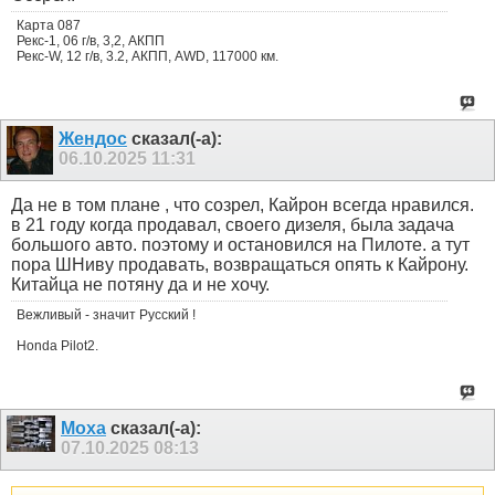
Карта 087
Рекс-1, 06 г/в, 3,2, АКПП
Рекс-W, 12 г/в, 3.2, АКПП, AWD, 117000 км.
Жендос
сказал(-а):
06.10.2025
11:31
Да не в том плане , что созрел, Кайрон всегда нравился.
в 21 году когда продавал, своего дизеля, была задача
большого авто. поэтому и остановился на Пилоте. а тут
пора ШНиву продавать, возвращаться опять к Кайрону.
Китайца не потяну да и не хочу.
Вежливый - значит Русский !
Honda Pilot2.
Moxa
сказал(-а):
07.10.2025
08:13