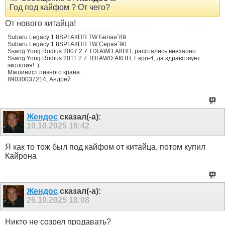
Год под кайфом ? От чего?
От нового китайца!
Subaru Legacy 1.8SPI АКПП TW Белая`89
Subaru Legacy 1.8SPI АКПП TW Серая`90
Ssang Yong Rodius 2007 2.7 TDI AWD АКПП, расстались внезапно.
Ssang Yong Rodius 2011 2.7 TDI AWD АКПП, Евро-4, да здравствует
экология! :)
Машинист пивного крана.
89030037214, Андрей
Жендос
сказал(-а):
10.10.2025
18:42
Я как то тож был под кайфом от китайца, потом купил
Кайрона
Жендос
сказал(-а):
26.10.2025
18:08
Никто не созрел продавать?