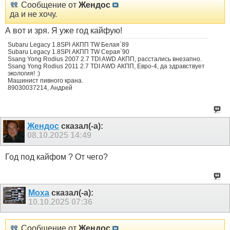
Сообщение от
Жендос
да и не хочу.
А вот и зря. Я уже год кайфую!
Subaru Legacy 1.8SPI АКПП TW Белая`89
Subaru Legacy 1.8SPI АКПП TW Серая`90
Ssang Yong Rodius 2007 2.7 TDI AWD АКПП, расстались внезапно.
Ssang Yong Rodius 2011 2.7 TDI AWD АКПП, Евро-4, да здравствует
экология! :)
Машинист пивного крана.
89030037214, Андрей
Жендос
сказал(-а):
08.10.2025
14:49
Год под кайфом ? От чего?
Moxa
сказал(-а):
10.10.2025
07:36
Сообщение от
Жендос