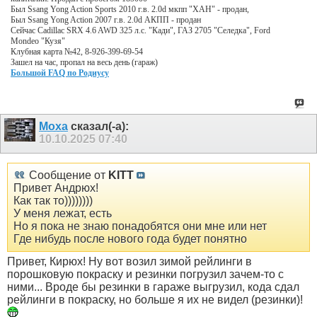
Был Ssang Yong Action Sports 2010 г.в. 2.0d мкпп "ХАН" - продан,
Был Ssang Yong Action 2007 г.в. 2.0d АКПП - продан
Сейчас Cadillac SRX 4.6 AWD 325 л.с. "Кади", ГАЗ 2705 "Селедка", Ford
Mondeo "Кузя"
Клубная карта №42, 8-926-399-69-54
Зашел на час, пропал на весь день (гараж)
Большой FAQ по Родиусу
Moxa
сказал(-а):
10.10.2025
07:40
Сообщение от
KITT
Привет Андрюх!
Как так то))))))))
У меня лежат, есть
Но я пока не знаю понадобятся они мне или нет
Где нибудь после нового года будет понятно
Привет, Кирюх! Ну вот возил зимой рейлинги в
порошковую покраску и резинки погрузил зачем-то с
ними... Вроде бы резинки в гараже выгрузил, кода сдал
рейлинги в покраску, но больше я их не видел (резинки)!