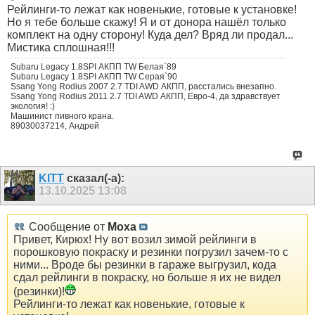
Рейлинги-то лежат как новенькие, готовые к установке!
Но я тебе больше скажу! Я и от донора нашёл только
комплект на одну сторону! Куда дел? Вряд ли продал...
Мистика сплошная!!!
Subaru Legacy 1.8SPI АКПП TW Белая`89
Subaru Legacy 1.8SPI АКПП TW Серая`90
Ssang Yong Rodius 2007 2.7 TDI AWD АКПП, расстались внезапно.
Ssang Yong Rodius 2011 2.7 TDI AWD АКПП, Евро-4, да здравствует
экология! :)
Машинист пивного крана.
89030037214, Андрей
KITT
сказал(-а):
13.10.2025
13:08
Сообщение от
Moxa
Привет, Кирюх! Ну вот возил зимой рейлинги в
порошковую покраску и резинки погрузил зачем-то с
ними... Вроде бы резинки в гараже выгрузил, кода
сдал рейлинги в покраску, но больше я их не видел
(резинки)!
Рейлинги-то лежат как новенькие, готовые к