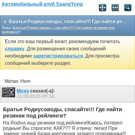
Автомобильный клуб SsangYong
Братья Родиусоводы, спасайте!!! Где найти резинки под рейлинги?
Тема:
Братья Родиусоводы, спасайте!!! Где найти резинки под
рейлинги?
Если это ваш первый визит, рекомендуем почитать
справку
. Для размещения своих сообщений
необходимо
зарегистрироваться
. Для просмотра
сообщений выберите раздел.
Метки:
Нет
Moxa
сказал(-а):
22.09.2025
09:34
Братья Родиусоводы, спасайте!!! Где найти
резинки под рейлинги?
На Rodius ищу резинки под рейлинги!Каюсь, потерял
родные! Вы спросите: КАК??? Я отвечу: легко! При
замене задней балки крепления заднего подрамника!!!