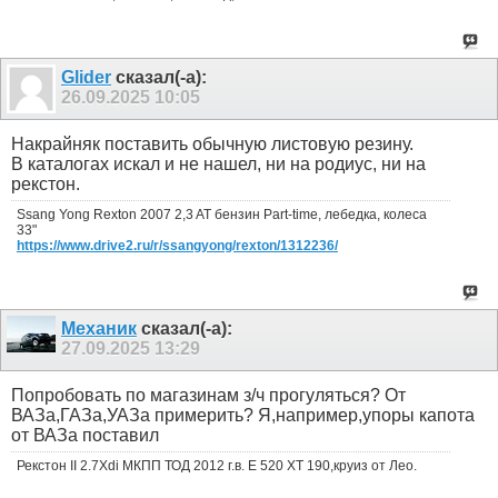
Glider
сказал(-а):
26.09.2025
10:05
Накрайняк поставить обычную листовую резину.
В каталогах искал и не нашел, ни на родиус, ни на
рекстон.
Ssang Yong Rexton 2007 2,3 AT бензин Part-time, лебедка, колеса
33"
https://www.drive2.ru/r/ssangyong/rexton/1312236/
Механик
сказал(-а):
27.09.2025
13:29
Попробовать по магазинам з/ч прогуляться? От
ВАЗа,ГАЗа,УАЗа примерить? Я,например,упоры капота
от ВАЗа поставил
Рекстон II 2.7Xdi МКПП ТОД 2012 г.в. Е 520 ХТ 190,круиз от Лео.