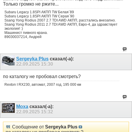
Только громко не ржите...
Subaru Legacy 1.8SPI АКПП TW Белая`89
Subaru Legacy 1.8SPI АКПП TW Серая`90
Ssang Yong Rodius 2007 2.7 TDI AWD АКПП, расстались внезапно.
Ssang Yong Rodius 2011 2.7 TDI AWD АКПП, Евро-4, да здравствует
экология! :)
Машинист пивного крана.
89030037214, Андрей
Sergeyka Plus
сказал(-а):
22.09.2025
15:30
по каталогу не пробовал смотреть?
Rexton I RX230, автомат, 2007 год, 195 000 км
Moxa
сказал(-а):
22.09.2025
15:32
Сообщение от
Sergeyka Plus