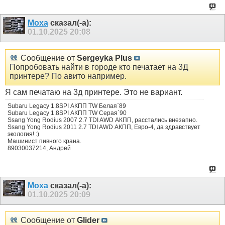
Moxa
сказал(-а):
01.10.2025
20:08
Сообщение от
Sergeyka Plus
Попробовать найти в городе кто печатает на 3Д
принтере? По авито например.
Я сам печатаю на 3д принтере. Это не вариант.
Subaru Legacy 1.8SPI АКПП TW Белая`89
Subaru Legacy 1.8SPI АКПП TW Серая`90
Ssang Yong Rodius 2007 2.7 TDI AWD АКПП, расстались внезапно.
Ssang Yong Rodius 2011 2.7 TDI AWD АКПП, Евро-4, да здравствует
экология! :)
Машинист пивного крана.
89030037214, Андрей
Moxa
сказал(-а):
01.10.2025
20:09
Сообщение от
Glider