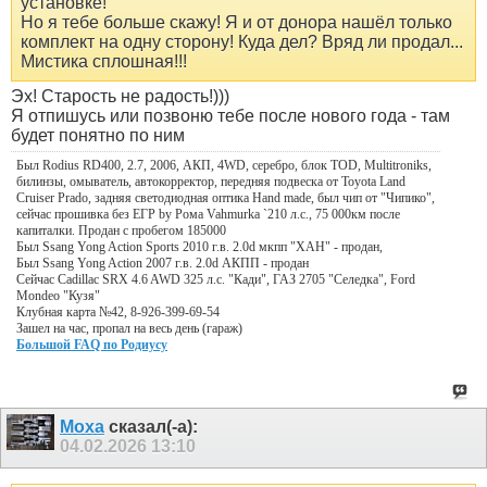
установке!
Но я тебе больше скажу! Я и от донора нашёл только
комплект на одну сторону! Куда дел? Вряд ли продал...
Мистика сплошная!!!
Эх! Старость не радость!)))
Я отпишусь или позвоню тебе после нового года - там
будет понятно по ним
Был Rodius RD400, 2.7, 2006, АКП, 4WD, серебро, блок TOD, Multitroniks,
билинзы, омыватель, автокорректор, передняя подвеска от Toyota Land
Cruiser Prado, задняя светодиодная оптика Hand made, был чип от "Чипико",
сейчас прошивка без ЕГР by Рома Vahmurka `210 л.с., 75 000км после
капиталки. Продан с пробегом 185000
Был Ssang Yong Action Sports 2010 г.в. 2.0d мкпп "ХАН" - продан,
Был Ssang Yong Action 2007 г.в. 2.0d АКПП - продан
Сейчас Cadillac SRX 4.6 AWD 325 л.с. "Кади", ГАЗ 2705 "Селедка", Ford
Mondeo "Кузя"
Клубная карта №42, 8-926-399-69-54
Зашел на час, пропал на весь день (гараж)
Большой FAQ по Родиусу
Moxa
сказал(-а):
04.02.2026
13:10