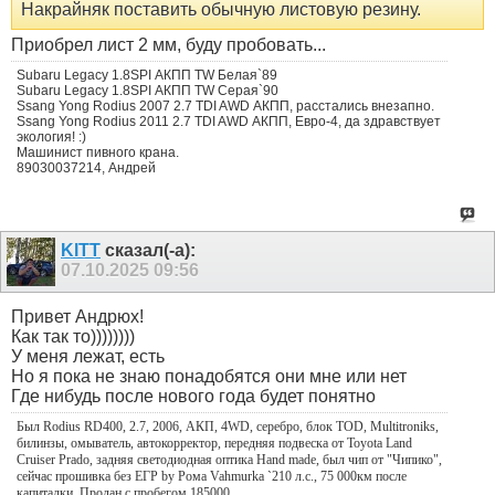
Накрайняк поставить обычную листовую резину.
Приобрел лист 2 мм, буду пробовать...
Subaru Legacy 1.8SPI АКПП TW Белая`89
Subaru Legacy 1.8SPI АКПП TW Серая`90
Ssang Yong Rodius 2007 2.7 TDI AWD АКПП, расстались внезапно.
Ssang Yong Rodius 2011 2.7 TDI AWD АКПП, Евро-4, да здравствует
экология! :)
Машинист пивного крана.
89030037214, Андрей
KITT
сказал(-а):
07.10.2025
09:56
Привет Андрюх!
Как так то))))))))
У меня лежат, есть
Но я пока не знаю понадобятся они мне или нет
Где нибудь после нового года будет понятно
Был Rodius RD400, 2.7, 2006, АКП, 4WD, серебро, блок TOD, Multitroniks,
билинзы, омыватель, автокорректор, передняя подвеска от Toyota Land
Cruiser Prado, задняя светодиодная оптика Hand made, был чип от "Чипико",
сейчас прошивка без ЕГР by Рома Vahmurka `210 л.с., 75 000км после
капиталки. Продан с пробегом 185000