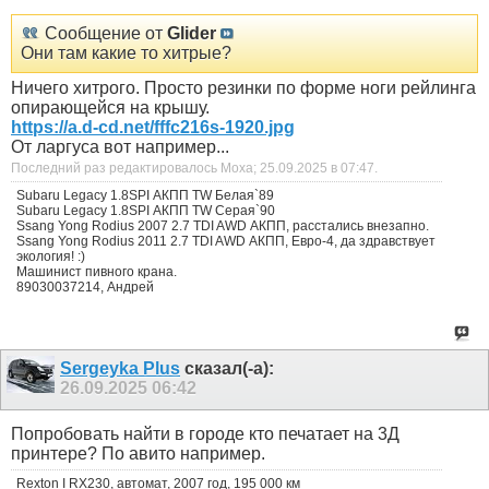
Сообщение от
Glider
Они там какие то хитрые?
Ничего хитрого. Просто резинки по форме ноги рейлинга
опирающейся на крышу.
https://a.d-cd.net/fffc216s-1920.jpg
От ларгуса вот например...
Последний раз редактировалось Moxa; 25.09.2025 в
07:47
.
Subaru Legacy 1.8SPI АКПП TW Белая`89
Subaru Legacy 1.8SPI АКПП TW Серая`90
Ssang Yong Rodius 2007 2.7 TDI AWD АКПП, расстались внезапно.
Ssang Yong Rodius 2011 2.7 TDI AWD АКПП, Евро-4, да здравствует
экология! :)
Машинист пивного крана.
89030037214, Андрей
Sergeyka Plus
сказал(-а):
26.09.2025
06:42
Попробовать найти в городе кто печатает на 3Д
принтере? По авито например.
Rexton I RX230, автомат, 2007 год, 195 000 км