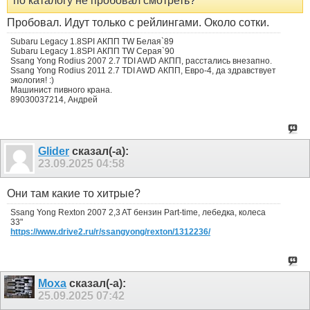
по каталогу не пробовал смотреть?
Пробовал. Идут только с рейлингами. Около сотки.
Subaru Legacy 1.8SPI АКПП TW Белая`89
Subaru Legacy 1.8SPI АКПП TW Серая`90
Ssang Yong Rodius 2007 2.7 TDI AWD АКПП, расстались внезапно.
Ssang Yong Rodius 2011 2.7 TDI AWD АКПП, Евро-4, да здравствует
экология! :)
Машинист пивного крана.
89030037214, Андрей
Glider
сказал(-а):
23.09.2025
04:58
Они там какие то хитрые?
Ssang Yong Rexton 2007 2,3 AT бензин Part-time, лебедка, колеса
33"
https://www.drive2.ru/r/ssangyong/rexton/1312236/
Moxa
сказал(-а):
25.09.2025
07:42