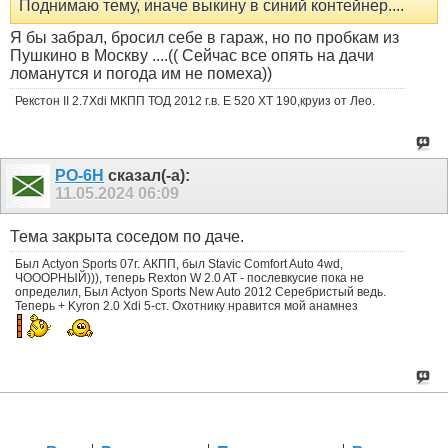
Поднимаю тему, иначе выкину в синий контейнер....
Я бы забрал, бросил себе в гараж, но по пробкам из
Пушкино в Москву ....(( Сейчас все опять на дачи
ломанутся и погода им не помеха))
Рекстон II 2.7Xdi МКПП ТОД 2012 г.в. Е 520 ХТ 190,круиз от Лео.
РО-6Н
сказал(-а):
11.05.2024
06:09
Тема закрыта соседом по даче.
Был Actyon Sports 07г. АКПП, был Stavic Comfort Auto 4wd,
ЧОООРНЫЙ))), теперь Rexton W 2.0 AT - послевкусие пока не
определил, Был Actyon Sports New Auto 2012 Серебристый ведь.
Теперь + Kyron 2.0 Xdi 5-ст. Охотнику нравится мой анамнез