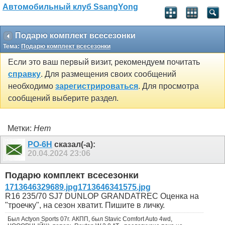
Автомобильный клуб SsangYong
Подарю комплект всесезонки
Тема:
Подарю комплект всесезонки
Если это ваш первый визит, рекомендуем почитать
справку
. Для размещения своих сообщений
необходимо
зарегистрироваться
. Для просмотра
сообщений выберите раздел.
Метки:
Нет
РО-6Н
сказал(-а):
20.04.2024
23:06
Подарю комплект всесезонки
1713646329689.jpg
1713646341575.jpg
R16 235/70 SJ7 DUNLOP GRANDATREC Оценка на
"троечку", на сезон хватит. Пишите в личку.
Был Actyon Sports 07г. АКПП, был Stavic Comfort Auto 4wd,