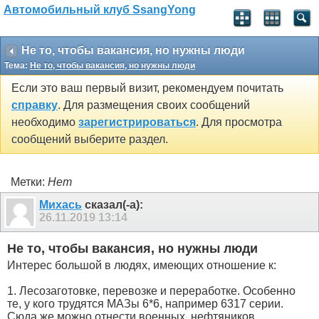
Автомобильный клуб SsangYong
Не то, чтобы вакансия, но нужны люди
Тема:
Не то, чтобы вакансия, но нужны люди
Если это ваш первый визит, рекомендуем почитать
справку
. Для размещения своих сообщений
необходимо
зарегистрироваться
. Для просмотра
сообщений выберите раздел.
Метки:
Нет
Михась
сказал(-а):
26.11.2019
13:14
Не то, чтобы вакансия, но нужны люди
Интерес большой в людях, имеющих отношение к:
1. Лесозаготовке, перевозке и переработке. Особенно
те, у кого трудятся МАЗы 6*6, например 6317 серии.
Сюда же можно отнести военных, нефтяников...