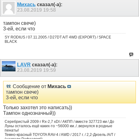
Михась
сказал(-а):
23.08.2019
19:58
тампон свече)
3-ей, если что
SY RODIUS / 07.11.2005 / D27DT A/T 4WD (EXPORT) / SPACE
BLACK
LAVR
сказал(-а):
23.08.2019
19:59
Сообщение от
Михась
тампон свече)
3-ей, если что
Только захотел это написать))
Тампон однозначный))
Серебристый 2009 г Rx-2,7 xDI / АКПП / вместе 327723 км / До
Луны осталось ещё каких-то ~56000 км../..вернулся в родные
пенаты!
Темно-красный TOYOTA RAV-4 / AWD / 2017 г. / 2,2-Дизель /А/Т /
(назвали Рафаэлем))