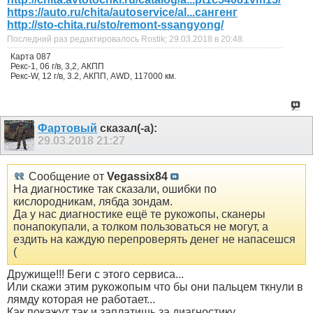
https://auto.ru/chita/autoservice/al...сангенг
http://sto-chita.ru/sto/remont-ssangyong/
Последний раз редактировалось Rostik; 29.03.2018 в
20:48
.
Карта 087
Рекс-1, 06 г/в, 3,2, АКПП
Рекс-W, 12 г/в, 3.2, АКПП, AWD, 117000 км.
Фартовый
сказал(-а):
29.03.2018
21:27
Сообщение от
Vegassix84
На диагностике так сказали, ошибки по
кислородникам, лябда зондам.
Да у нас диагностике ещё те рукожопы, сканеры
понапокупали, а толком пользоваться не могут, а
ездить на каждую перепроверять денег не напасешся
(
Дружище!!! Беги с этого сервиса...
Или скажи этим рукожопым что бы они пальцем ткнули в
лямду которая не работает...
Как покажут так и заплатишь за диагностику..