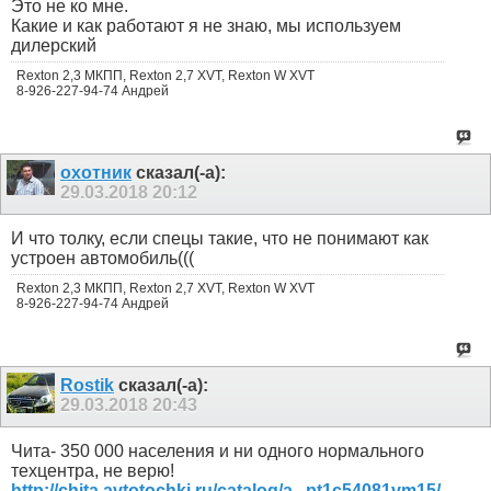
Это не ко мне.
Какие и как работают я не знаю, мы используем
дилерский
Rexton 2,3 МКПП, Rexton 2,7 XVT, Rexton W XVT
8-926-227-94-74 Андрей
охотник
сказал(-а):
29.03.2018
20:12
И что толку, если спецы такие, что не понимают как
устроен автомобиль(((
Rexton 2,3 МКПП, Rexton 2,7 XVT, Rexton W XVT
8-926-227-94-74 Андрей
Rostik
сказал(-а):
29.03.2018
20:43
Чита- 350 000 населения и ни одного нормального
техцентра, не верю!
http://chita.avtotochki.ru/catalog/a...pt1c54081vm15/