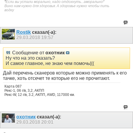
"
Если вы устали морально, надо отдохнуть...аморально!"
Вино нам нужно для здоровья. А здоровье нужно чтобы пить
водку
Rostik
сказал(-а):
29.03.2018
19:57
Сообщение от
охотник
Ну что на это сказать?
И самое главное, не знаю чем помочь(((
Дай перечень сканеров которые можно применять к его
тачке, хоть отсечет те которые его не прочитают.
Карта 087
Рекс-1, 06 г/в, 3,2, АКПП
Рекс-W, 12 г/в, 3.2, АКПП, AWD, 117000 км.
охотник
сказал(-а):
29.03.2018
20:01