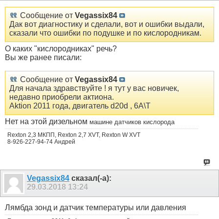
Сообщение от
Vegassix84
Дак вот диагностику и сделали, вот и ошибки выдали,
сказали что ошибки по подушке и по кислородникам.
О каких "кислородниках" речь?
Вы же ранее писали:
Сообщение от
Vegassix84
Для начала здравствуйте ! я тут у вас новичек,
недавно приобрели актиона.
Aktion 2011 года, двигатель d20d , 6A\T
Нет на этой
дизельном
машине датчиков кислорода
Rexton 2,3 МКПП, Rexton 2,7 XVT, Rexton W XVT
8-926-227-94-74 Андрей
Vegassix84
сказал(-а):
29.03.2018
13:24
Лямбда зонд и датчик температуры или давления