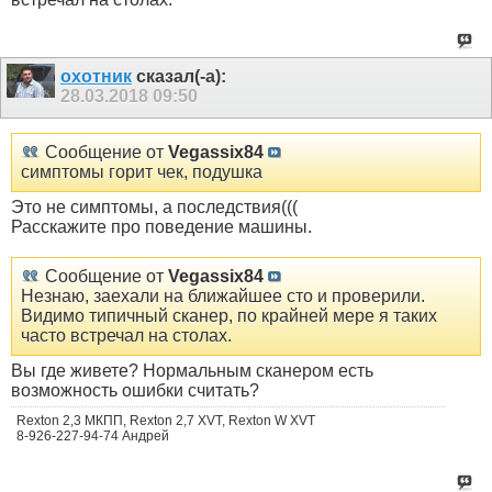
охотник
сказал(-а):
28.03.2018
09:50
Сообщение от
Vegassix84
симптомы горит чек, подушка
Это не симптомы, а последствия(((
Расскажите про поведение машины.
Сообщение от
Vegassix84
Незнаю, заехали на ближайшее сто и проверили.
Видимо типичный сканер, по крайней мере я таких
часто встречал на столах.
Вы где живете? Нормальным сканером есть
возможность ошибки считать?
Rexton 2,3 МКПП, Rexton 2,7 XVT, Rexton W XVT
8-926-227-94-74 Андрей