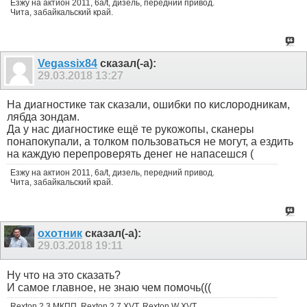
Езжу на актион 2011, 6a/t, дизель, передний привод.
Чита, забайкальский край.
Vegassix84
сказал(-а):
29.03.2018
13:27
На диагностике так сказали, ошибки по кислородникам,
лябда зондам.
Да у нас диагностике ещё те рукожопы, сканеры
понапокупали, а толком пользоваться не могут, а ездить
на каждую перепроверять денег не напасешся (
Езжу на актион 2011, 6a/t, дизель, передний привод.
Чита, забайкальский край.
охотник
сказал(-а):
29.03.2018
19:11
Ну что на это сказать?
И самое главное, не знаю чем помочь(((
Rexton 2,3 МКПП, Rexton 2,7 XVT, Rexton W XVT