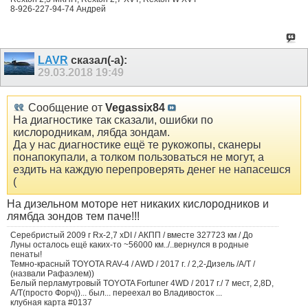
8-926-227-94-74 Андрей
LAVR
сказал(-а):
29.03.2018
19:49
Сообщение от
Vegassix84
На диагностике так сказали, ошибки по
кислородникам, лябда зондам.
Да у нас диагностике ещё те рукожопы, сканеры
понапокупали, а толком пользоваться не могут, а
ездить на каждую перепроверять денег не напасешся
(
На дизельном моторе нет никаких кислородников и
лямбда зондов тем паче!!!
Серебристый 2009 г Rx-2,7 xDI / АКПП / вместе 327723 км / До
Луны осталось ещё каких-то ~56000 км../..вернулся в родные
пенаты!
Темно-красный TOYOTA RAV-4 / AWD / 2017 г. / 2,2-Дизель /А/Т /
(назвали Рафаэлем))
Белый перламутровый TOYOTA Fortuner 4WD / 2017 г./ 7 мест, 2,8D,
А/Т(просто Форч))... был... переехал во Владивосток ...
клубная карта #0137