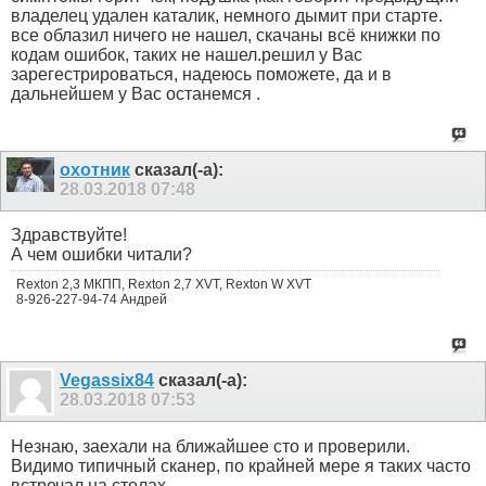
владелец удален каталик, немного дымит при старте.
все облазил ничего не нашел, скачаны всё книжки по
кодам ошибок, таких не нашел.решил у Вас
зарегестрироваться, надеюсь поможете, да и в
дальнейшем у Вас останемся .
охотник
сказал(-а):
28.03.2018
07:48
Здравствуйте!
А чем ошибки читали?
Rexton 2,3 МКПП, Rexton 2,7 XVT, Rexton W XVT
8-926-227-94-74 Андрей
Vegassix84
сказал(-а):
28.03.2018
07:53
Незнаю, заехали на ближайшее сто и проверили.
Видимо типичный сканер, по крайней мере я таких часто
встречал на столах.