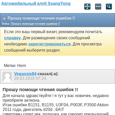
Автомобильный клуб SsangYong
Прошу помощи чтения ошибок !!
Тема:
Прошу помощи чтения ошибок !!
Если это ваш первый визит, рекомендуем почитать
справку
. Для размещения своих сообщений
необходимо
зарегистрироваться
. Для просмотра
сообщений выберите раздел.
Метки:
Нет
Vegassix84
сказал(-а):
28.03.2018
07:24
Прошу помощи чтения ошибок !!
Для начала здравствуйте ! я тут у вас новичек, недавно
приобрели актиона.
Итак ошибки B1151, B1155, U3F04, P003F, P3500 Aktion
2011 года, двигатель d20d , 6A\T
симптомы горит чек, подушка ,как говорит предыдущий