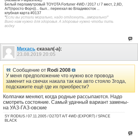
Белый перламутровый TOYOTA Fortuner 4WD / 2017 г./ 7 мест, 2,8D,
А/Т(просто Форч))... был... переехал во Владивосток ...
клубная карта #0137
"
Если вы устали морально, надо отдохнуть...аморально!"
Вино нам нужно для здоровья. А здоровье нужно чтобы пить
водку
Михась
сказал(-а):
23.08.2019
20:05
Сообщение от
Rodi 2008
У меня предположение что нужно все провода
заменит на свечах накала так как авто стояло 3года,
подскажите ещё где их приобрести?
Колпачки меняют, когда родные рассыпаются. Надо
смотреть состояние. Самый удачный вариант замены-
на УАЗ-ГАЗ-овские
SY RODIUS / 07.11.2005 / D27DT A/T 4WD (EXPORT) / SPACE
BLACK