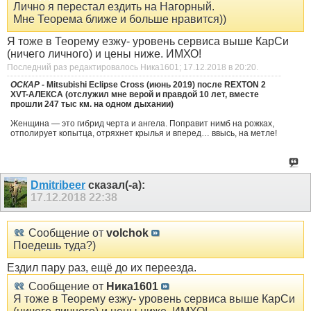
Лично я перестал ездить на Нагорный.
Мне Теорема ближе и больше нравится))
Я тоже в Теорему езжу- уровень сервиса выше КарСи
(ничего личного) и цены ниже. ИМХО!
Последний раз редактировалось Ника1601; 17.12.2018 в
20:20
.
ОСКАР
- Mitsubishi Eclipse Cross (июнь 2019) после REXTON 2
XVT-
АЛЕКСА
(отслужил мне верой и правдой 10 лет, вместе
прошли 247 тыс км. на одном дыхании)
Женщина — это гибрид черта и ангела. Поправит нимб на рожках,
отполирует копытца, отряхнет крылья и вперед… ввысь, на метле!
Dmitribeer
сказал(-а):
17.12.2018
22:38
Сообщение от
volchok
Поедешь туда?)
Ездил пару раз, ещё до их переезда.
Сообщение от
Ника1601
Я тоже в Теорему езжу- уровень сервиса выше КарСи