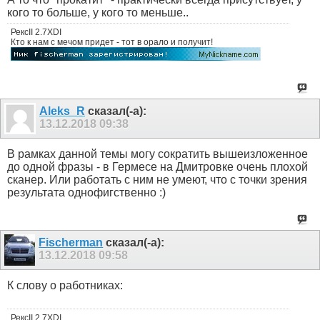
кого то больше, у кого то меньше..
РексII 2.7ХDI
Кто к нам с мечом придет - тот в орало и получит!
Aleks_R
сказал(-а):
13.12.2018
09:38
В рамках данной темы могу сократить вышеизложенное
до одной фразы - в Гермесе на Дмитровке очень плохой
сканер. Или работать с ним не умеют, что с точки зрения
результата однофигственно :)
Fischerman
сказал(-а):
13.12.2018
09:58
К слову о работниках:
РексII 2.7ХDI