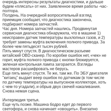
очередь интересны результаты диагностики, и дальше
будем «плясать» от них. Заявленное время работы -час-
полтора.
Полдень. На очередной вопросительный взгляд
приемщик сообщает, что диагностика закончена,
подбирают номера запчастей.
Час дня. Номера запчастей нашлись. Продвинутая
сервисная диагностика обнаружила, что в машине 1)
неисправен датчик температуры выхлопных газов, и 2)
требует замены муфта включения полного привода. За
более чем пятьдесят тысяч рублей.
Пять минут спустя. В диагностическом разъеме
китайский OBD-сканер. По коробке ошибок нет, «чек» не
горит, муфта полного привода с кнопки блокируется,
зеленая контрольная лампа загорается. Взгляды
мастеров расшифровать не берусь.
Еще пять минут спустя. Те же, там же. По ЭБУ двигателя
"китаец" выдает веер ошибок по датчикам (в том числе
по датчику температуры на выпускном коллекторе, хоть
с чем-то угадали), и обрыв двух свечей накаливания.
Снова немая сцена.
Интерлюдия третья.
Еще чуть позже. Машина бодро едет до первого
светофора, и снова начинает «овощить». Внезапно