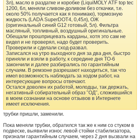
3л), масло в раздатке и коробке (LiquiMOLY ATF top tec
1200, 6л, меняли сливом-доливом без откачки, т.е.
около 50% получается как я понимаю), тормозную
жидкость (LADA SuperDOT4, 0,45л), ОЖ
(оригинальный синий G12 готовый, 5л). Фильтра
масляный, топливный, воздушный оригинальные.
Обещали прошприцевать карданы, хотя это сам не
видел и не проверял, надо будет проверить.
Проверили и сделали сход-развал.
Записался на утро выходного дня за два дня, быстро
приняли и взяли в работу, к середине дня ТО-6
закончили и далее разбирались по гарантийным
случаям. В ремзоне разрешают находиться, так что
имел возможность наблюдать за ходом работ, на
интересующие вопросы отвечают.
Остался доволен их работой, молодцы, так держать,
негативный собирательный образ "ОД", сложившийся
в моем сознании на основе отзывов в Интернете
имеет исключения.
трубки пришли, заменили.
Пока меняли трубки, обратился так же к ним со стуком в
подвеске, выявили износ левой стойки стабилизатора,
признали гарантийным случаем, через 2 дня вызвали на