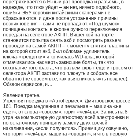
перетряхивается в Н-ный раз проводка и разъемы, в
надежде, что глюк уйдет – ан нет, ничего подобного,
ошибки ЭБУ коробки китайскими сканерами не
сбрасываются, и даже после устранения причины
возникновения – сами не пропадают. «Под шумок»
почищены контакты в кнопке ручного переключения
передач на селекторе АКПП. Вишенкой на торте
становится попытка снять акб и посмотреть разъем
проводки на самой АКПП – к моменту снятия пластины,
на которой стоит акб, был обломан удлинитель
ключа-«трещотки» и кончилась WD-шка, которой
отмачивались насмерть закисшие болты, так что
осознание того факта, что разъем скрыт еще и тросом от
селектора АКПП заставило плюнуть и собрать все
обратно (не совсем все, как выяснилось чуть позднее).
Обзвон сервисов, и…
Явление третье.
Утренняя поездка в «АвтоГермес», Дмитровское шоссе
161. Поездка медленная и печальная – машина «не
едет», от слова «совсем», горит «чек4вд». Запись на 8
утра на компьютерную диагностику всей электроники и
по остаточному принципу замену двух свечей
накаливания, «если получится». Приемщику озвучено,
что горит «чек4вд», машина «овощит», и что в первую