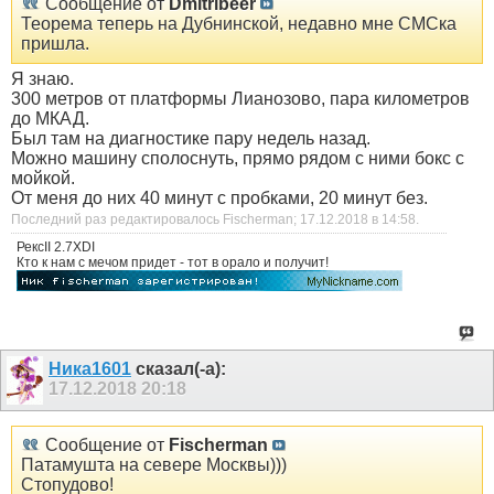
Сообщение от
Dmitribeer
Теорема теперь на Дубнинской, недавно мне СМСка
пришла.
Я знаю.
300 метров от платформы Лианозово, пара километров
до МКАД.
Был там на диагностике пару недель назад.
Можно машину сполоснуть, прямо рядом с ними бокс с
мойкой.
От меня до них 40 минут с пробками, 20 минут без.
Последний раз редактировалось Fischerman; 17.12.2018 в
14:58
.
РексII 2.7ХDI
Кто к нам с мечом придет - тот в орало и получит!
Ника1601
сказал(-а):
17.12.2018
20:18
Сообщение от
Fischerman
Патамушта на севере Москвы)))
Стопудово!