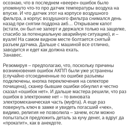
осознаю, что в последнем «веере» ошибок было
упомянуто что-то про датчик температуры воздуха на
впуске. И что датчик этот на корпусе воздушного
фильтра, а корпус воздушного фильтра снимался день
назад при снятии поддона акб… Открываем капот
(кстати, он был не заперт и держался только на защелке,
спасибо за потенциальную аварийную ситуацию), и –
вуаля! На самом видном месте болтается снятый
разъем датчика. Дальше с машиной все отлично,
заводится и едет как должна ехать.
Занавес.
Резюмируя – предполагаю, что, поскольку причины
возникновения ошибок АКПП были уже устранены
(случайно отсоединенные по ошибке разъемы
подключены, кнопка переключения на селекторе
почищена), сканер бывшие ошибки обнулил и честно
сказал «ошибок нет». И дальше мастера решили, что раз
ошибок в электронике нет – то виновата
электромеханическая часть (муфта). А еще раз
повернуть ключ в замке и увидеть погасший «чек»,
видимо, религия не позволила – зачем, если можно
попытаться предложить деталь за кучу денег, а вдруг да
«прокатит», как в анекдоте.