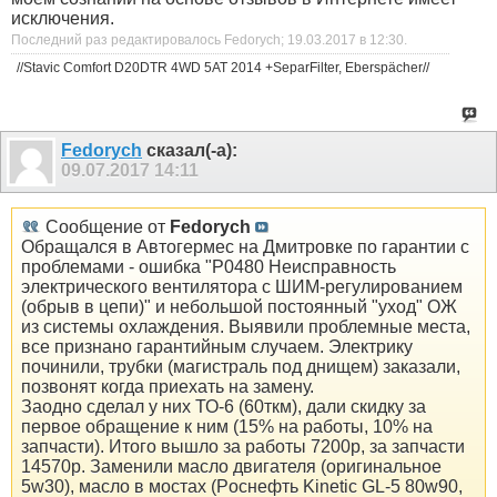
исключения.
Последний раз редактировалось Fedorych; 19.03.2017 в
12:30
.
//Stavic Comfort D20DTR 4WD 5AT 2014 +SeparFilter, Eberspächer//
Fedorych
сказал(-а):
09.07.2017
14:11
Сообщение от
Fedorych
Обращался в Автогермес на Дмитровке по гарантии с
проблемами - ошибка "P0480 Неисправность
электрического вентилятора с ШИМ-регулированием
(обрыв в цепи)" и небольшой постоянный "уход" ОЖ
из системы охлаждения. Выявили проблемные места,
все признано гарантийным случаем. Электрику
починили, трубки (магистраль под днищем) заказали,
позвонят когда приехать на замену.
Заодно сделал у них ТО-6 (60ткм), дали скидку за
первое обращение к ним (15% на работы, 10% на
запчасти). Итого вышло за работы 7200р, за запчасти
14570р. Заменили масло двигателя (оригинальное
5w30), масло в мостах (Pоснефть Kinetic GL-5 80w90,