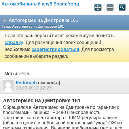
Автомобильный клуб SsangYong
Автогермес на Дмитровке 161
Тема:
Автогермес на Дмитровке 161
Если это ваш первый визит, рекомендуем почитать
справку
. Для размещения своих сообщений
необходимо
зарегистрироваться
. Для просмотра
сообщений выберите раздел.
Метки:
Нет
Fedorych
сказал(-а):
19.03.2017
12:25
Автогермес на Дмитровке 161
Обращался в Автогермес на Дмитровке по гарантии с
проблемами - ошибка "P0480 Неисправность
электрического вентилятора с ШИМ-регулированием
(обрыв в цепи)" и небольшой постоянный "уход" ОЖ из
системы охлаждения. Выявили проблемные места, все