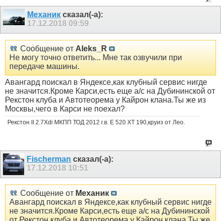
Механик
сказал(-а):
17.12.2018
09:59
Сообщение от
Aleks_R
Не могу точно ответить... Мне так озвучили при
передаче машины.
Авангард поискал в Яндексе,как клубный сервис нигде
не значится.Кроме Карси,есть еще а/с на Дубининской от
Рекстон клуба и Автотеорема у Кайрон клана.Ты же из
Москвы,чего в Карси не поехал?
Рекстон II 2.7Xdi МКПП ТОД 2012 г.в. Е 520 ХТ 190,круиз от Лео.
Fischerman
сказал(-а):
17.12.2018
10:51
Сообщение от
Механик
Авангард поискал в Яндексе,как клубный сервис нигде
не значится.Кроме Карси,есть еще а/с на Дубининской
от Рекстон клуба и Автотеорема у Кайрон клана.Ты же