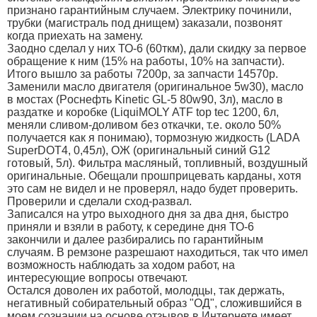
признано гарантийным случаем. Электрику починили,
трубки (магистраль под днищем) заказали, позвонят
когда приехать на замену.
Заодно сделал у них ТО-6 (60ткм), дали скидку за первое
обращение к ним (15% на работы, 10% на запчасти).
Итого вышло за работы 7200р, за запчасти 14570р.
Заменили масло двигателя (оригинальное 5w30), масло
в мостах (Pоснефть Kinetic GL-5 80w90, 3л), масло в
раздатке и коробке (LiquiMOLY ATF top tec 1200, 6л,
меняли сливом-доливом без откачки, т.е. около 50%
получается как я понимаю), тормозную жидкость (LADA
SuperDOT4, 0,45л), ОЖ (оригинальный синий G12
готовый, 5л). Фильтра масляный, топливный, воздушный
оригинальные. Обещали прошприцевать карданы, хотя
это сам не видел и не проверял, надо будет проверить.
Проверили и сделали сход-развал.
Записался на утро выходного дня за два дня, быстро
приняли и взяли в работу, к середине дня ТО-6
закончили и далее разбирались по гарантийным
случаям. В ремзоне разрешают находиться, так что имел
возможность наблюдать за ходом работ, на
интересующие вопросы отвечают.
Остался доволен их работой, молодцы, так держать,
негативный собирательный образ "ОД", сложившийся в
моем сознании на основе отзывов в Интернете имеет