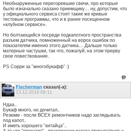
Необнаруженные перегоревшие свечи, про которые
было изначально сказано приемщику… ну, допустим, что
у официального сервиса стоят такие же кривые
тестовые программы, что и в ранее посещенном
«клубном сервисе».
Но болтающийся посреди подкапотного пространства
разъем датчика, помноженный на ворох ошибок по
показателям именно этого датчика… Дальше только
матерные частушки, так что, пожалуй, на этом прерву
свое повествование.
PS Сорри за "многобукафф" :)
Fischerman
сказал(-а):
13.12.2018
09:11
Ндаа..
Букаф много, но дочитал..
Резюме - после ВСЕХ ремонтников надо заглядывать
под капот..
И иметь хорошего "китайца"..
А то что "прокатит" - практически всегда присутствует, у