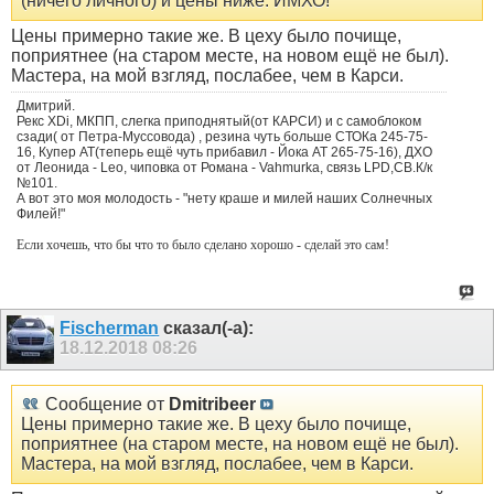
(ничего личного) и цены ниже. ИМХО!
Цены примерно такие же. В цеху было почище,
поприятнее (на старом месте, на новом ещё не был).
Мастера, на мой взгляд, послабее, чем в Карси.
Дмитрий.
Рекс XDi, МКПП, слегка приподнятый(от КАРСИ) и с самоблоком
сзади( от Петра-Муссовода) , резина чуть больше СТОКа 245-75-
16, Купер АТ(теперь ещё чуть прибавил - Йока АТ 265-75-16), ДХО
от Леонида - Leo, чиповка от Романа - Vahmurka, связь LPD,CB.К/к
№101.
А вот это моя молодость - "нету краше и милей наших Солнечных
Филей!"
Если хочешь, что бы что то было сделано хорошо - сделай это сам!
Fischerman
сказал(-а):
18.12.2018
08:26
Сообщение от
Dmitribeer
Цены примерно такие же. В цеху было почище,
поприятнее (на старом месте, на новом ещё не был).
Мастера, на мой взгляд, послабее, чем в Карси.