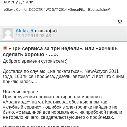
замену детали.
//Stavic Comfort D20DTR 4WD 5AT 2014 +SeparFilter, Eberspächer//
Aleks_R
сказал(-а):
13.12.2018
08:48
«Три сервиса за три недели», или «хочешь
сделать хорошо - …».
Доброго времени суток всем :)
Достался по случаю, «на покататься», NewActyon 2011
года, 100 тысяч пробега, дизель, автомат. И вот что с ним
приключилось…
Явление первое.
При получении продиагностировали машину в
«Авангарде» на ул. Костякова, обозначенном как
«клубный сервис» - ошибок в электронике найдено не
было, «с машиной все нормально», на прибоной панели
не горело ничего, свидетельствующего о проблемах.