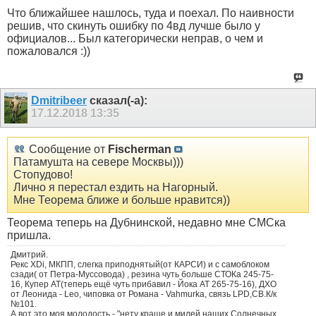
Что ближайшее нашлось, туда и поехал. По наивности
решив, что скинуть ошибку по 4вд лучше было у
официалов... Был категорически неправ, о чем и
пожаловался :))
Dmitribeer
сказал(-а):
17.12.2018
13:35
Сообщение от
Fischerman
Патамушта на севере Москвы)))
Стопудово!
Лично я перестал ездить на Нагорный.
Мне Теорема ближе и больше нравится))
Теорема теперь на Дубнинской, недавно мне СМСка
пришла.
Дмитрий.
Рекс XDi, МКПП, слегка приподнятый(от КАРСИ) и с самоблоком
сзади( от Петра-Муссовода) , резина чуть больше СТОКа 245-75-
16, Купер АТ(теперь ещё чуть прибавил - Йока АТ 265-75-16), ДХО
от Леонида - Leo, чиповка от Романа - Vahmurka, связь LPD,CB.К/к
№101.
А вот это моя молодость - "нету краше и милей наших Солнечных