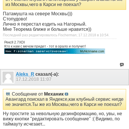
из Москвы,чего в Карси не поехал?
Патамушта на севере Москвы)))
Стопудово!
Лично я перестал ездить на Нагорный.
Мне Теорема ближе и больше нравится))
Последний раз редактировалось Fischerman; 17.12.2018 в
10:54
.
РексII 2.7ХDI
Кто к нам с мечом придет - тот в орало и получит!
Aleks_R
сказал(-а):
17.12.2018
11:07
Сообщение от
Механик
Авангард поискал в Яндексе,как клубный сервис нигде
не значится.Ты же из Москвы,чего в Карси не поехал?
Ну простите за невольную дезинформацию, но, увы, не
вижу кнопки "редактировать сообщение" :( Видимо, по
таймауту исчезает...