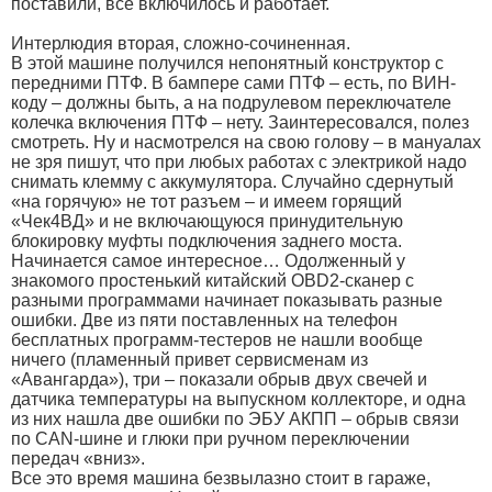
поставили, все включилось и работает.
Интерлюдия вторая, сложно-сочиненная.
В этой машине получился непонятный конструктор с
передними ПТФ. В бампере сами ПТФ – есть, по ВИН-
коду – должны быть, а на подрулевом переключателе
колечка включения ПТФ – нету. Заинтересовался, полез
смотреть. Ну и насмотрелся на свою голову – в мануалах
не зря пишут, что при любых работах с электрикой надо
снимать клемму с аккумулятора. Случайно сдернутый
«на горячую» не тот разъем – и имеем горящий
«Чек4ВД» и не включающуюся принудительную
блокировку муфты подключения заднего моста.
Начинается самое интересное… Одолженный у
знакомого простенький китайский OBD2-сканер с
разными программами начинает показывать разные
ошибки. Две из пяти поставленных на телефон
бесплатных программ-тестеров не нашли вообще
ничего (пламенный привет сервисменам из
«Авангарда»), три – показали обрыв двух свечей и
датчика температуры на выпускном коллекторе, и одна
из них нашла две ошибки по ЭБУ АКПП – обрыв связи
по CAN-шине и глюки при ручном переключении
передач «вниз».
Все это время машина безвылазно стоит в гараже,