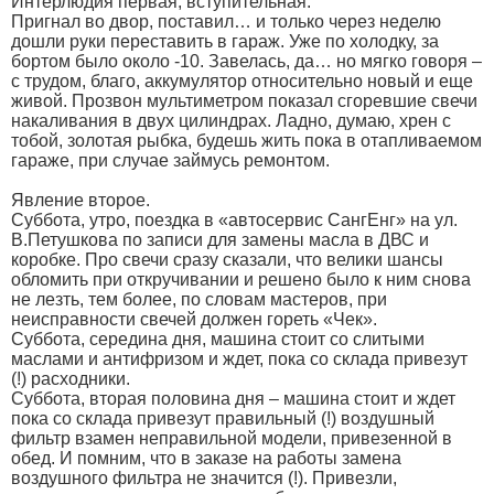
Интерлюдия первая, вступительная.
Пригнал во двор, поставил… и только через неделю
дошли руки переставить в гараж. Уже по холодку, за
бортом было около -10. Завелась, да… но мягко говоря –
с трудом, благо, аккумулятор относительно новый и еще
живой. Прозвон мультиметром показал сгоревшие свечи
накаливания в двух цилиндрах. Ладно, думаю, хрен с
тобой, золотая рыбка, будешь жить пока в отапливаемом
гараже, при случае займусь ремонтом.
Явление второе.
Суббота, утро, поездка в «автосервис СангЕнг» на ул.
В.Петушкова по записи для замены масла в ДВС и
коробке. Про свечи сразу сказали, что велики шансы
обломить при откручивании и решено было к ним cнова
не лезть, тем более, по словам мастеров, при
неисправности свечей должен гореть «Чек».
Суббота, середина дня, машина стоит со слитыми
маслами и антифризом и ждет, пока со склада привезут
(!) расходники.
Суббота, вторая половина дня – машина стоит и ждет
пока со склада привезут правильный (!) воздушный
фильтр взамен неправильной модели, привезенной в
обед. И помним, что в заказе на работы замена
воздушного фильтра не значится (!). Привезли,