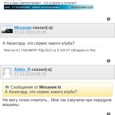
Кто к нам с мечом придет - тот в орало и получит!
Механик
сказал(-а):
15.12.2018
23:29
А Авангард- это сервис какого клуба?
Рекстон II 2.7Xdi МКПП ТОД 2012 г.в. Е 520 ХТ 190,круиз от Лео.
Aleks_R
сказал(-а):
17.12.2018
08:19
Сообщение от
Механик
А Авангард- это сервис какого клуба?
Не могу точно ответить... Мне так озвучили при передаче
машины.