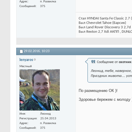
Адрес
п. Развилка
Сообщений
375
Стал HYNDAI Santa Fe Classic 2.7 
Был Chevrolet Tahoe (Барсик)
Был Land Rover Discovery 3 2,7d
Был Rexton 2,7 Xdi АКПП , DUNL
29.02.2016,
10:23
lenyaros
Сообщение от
охотник
Местный
Леонид, тебе, наверное
Праздник живота.... ус
По размещению ОК )!
Здоровье бережем с молоду 
Имя
Леонид
Регистрация
25.04.2013
Адрес
п. Развилка
Сообщений
375