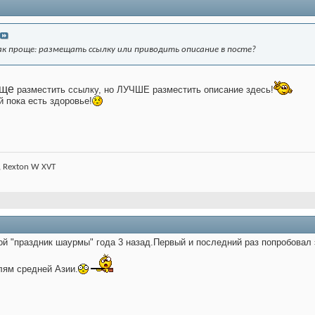
как проще: размещать ссылку или приводить описание в посте?
още
разместить ссылку, но ЛУЧШЕ разместить описание здесь!
й пока есть здоровье!
, Rexton W XVT
ой "праздник шаурмы" года 3 назад.Первый и последний раз попробовал 
лям средней Азии.