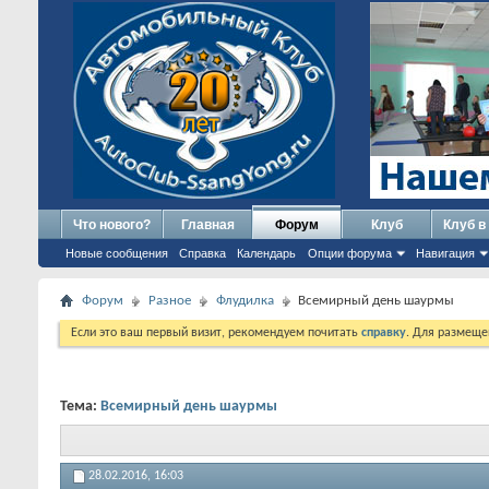
Что нового?
Главная
Форум
Клуб
Клуб в
Новые сообщения
Справка
Календарь
Опции форума
Навигация
Форум
Разное
Флудилка
Всемирный день шаурмы
Если это ваш первый визит, рекомендуем почитать
справку
. Для размеще
Тема:
Всемирный день шаурмы
28.02.2016,
16:03