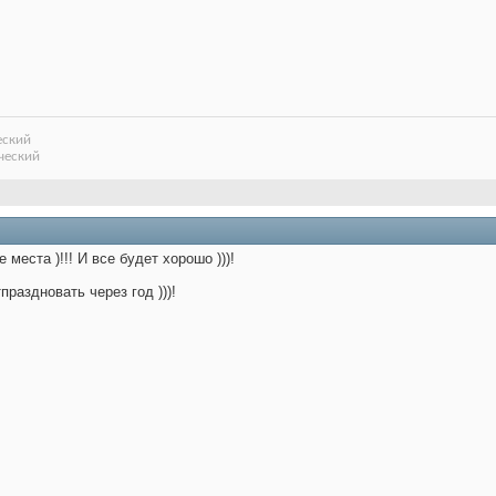
еский
ческий
места )!!! И все будет хорошо )))!
раздновать через год )))!