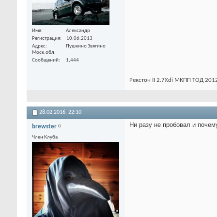
Имя
Александр
Регистрация
10.06.2013
Адрес
Пушкино Звягино
Моск.обл.
Сообщений
1,444
Рекстон II 2.7Xdi МКПП ТОД 2012 
28.02.2016,
22:10
Ни разу не пробовал и почем
brewster
Член Клуба