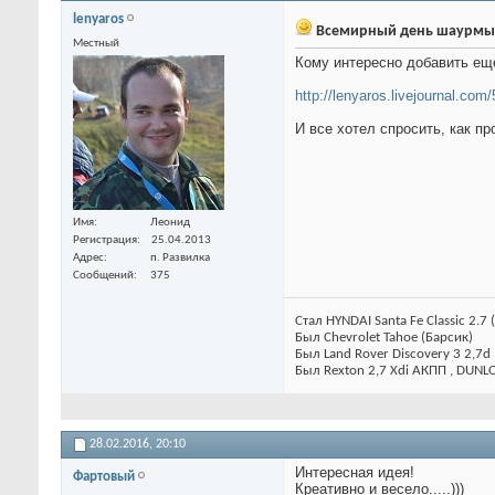
lenyaros
Всемирный день шаурмы
Местный
Кому интересно добавить еще 
http://lenyaros.livejournal.com
И все хотел спросить, как п
Имя
Леонид
Регистрация
25.04.2013
Адрес
п. Развилка
Сообщений
375
Стал HYNDAI Santa Fe Classic 2.7 
Был Chevrolet Tahoe (Барсик)
Был Land Rover Discovery 3 2,7d
Был Rexton 2,7 Xdi АКПП , DUNL
28.02.2016,
20:10
Интересная идея!
Фартовый
Креативно и весело.....)))