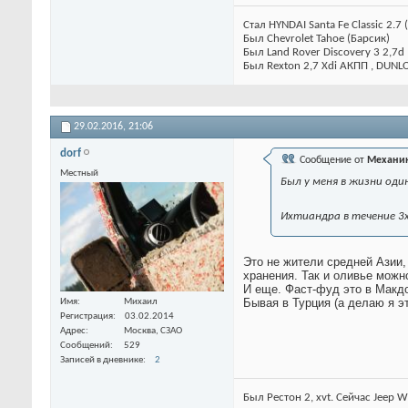
Стал HYNDAI Santa Fe Classic 2.7 
Был Chevrolet Tahoe (Барсик)
Был Land Rover Discovery 3 2,7d
Был Rexton 2,7 Xdi АКПП , DUNL
29.02.2016,
21:06
dorf
Сообщение от
Механи
Местный
Был у меня в жизни оди
Ихтиандра в течение 3
Это не жители средней Азии,
хранения. Так и оливье можн
И еще. Фаст-фуд это в Макд
Бывая в Турция (а делаю я э
Имя
Михаил
Регистрация
03.02.2014
Адрес
Москва, СЗАО
Сообщений
529
Записей в дневнике
2
Был Рестон 2, xvt. Сейчас Jeep W