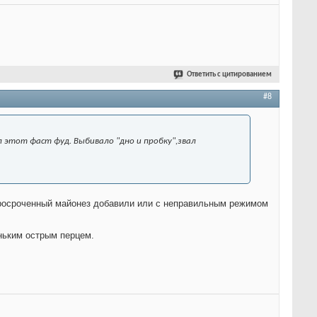
Ответить с цитированием
#8
л этот фаст фуд. Выбивало "дно и пробку",звал
 просроченный майонез добавили или с неправильным режимом
еньким острым перцем.