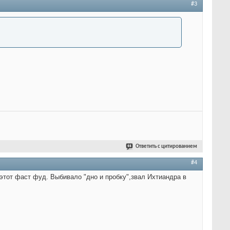
#3
Ответить с цитированием
#4
этот фаст фуд. Выбивало "дно и пробку",звал Ихтиандра в