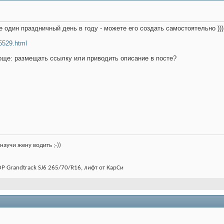
один праздничный день в году - можете его создать самостоятельно )))! 
/5529.html
роще: размещать ссылку или приводить описание в посте?
(научи жену водить ;-))
OP Grandtrack SJ6 265/70/R16, лифт от КарСи