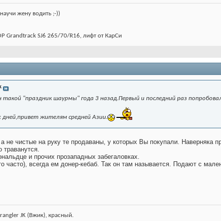
(научи жену водить ;-))
OP Grandtrack SJ6 265/70/R16, лифт от КарСи
к
н такой "праздник шаурмы" года 3 назад.Первый и последний раз попробова
х дней,привет жителям средней Азии.
 а не чистые на руку те продаваны, у которых Вы покупали. Наверняка
о траванутся.
ональдце и прочих прозападных забегаловках.
то часто), всегда ем донер-кебаб. Так он там называется. Подают с мал
rangler JK (Вжик), красный.