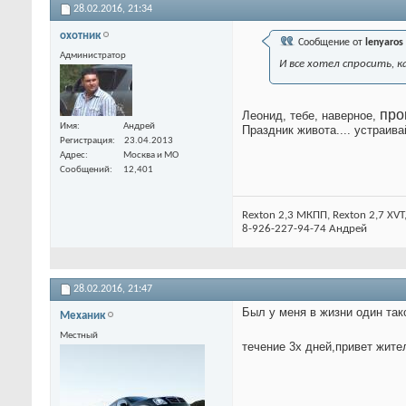
28.02.2016,
21:34
охотник
Сообщение от
lenyaros
Администратор
И все хотел спросить, 
пр
Леонид, тебе, наверное,
Имя
Андрей
Праздник живота.... устраива
Регистрация
23.04.2013
Адрес
Москва и МО
Сообщений
12,401
Rexton 2,3 МКПП, Rexton 2,7 XVT
8-926-227-94-74 Андрей
28.02.2016,
21:47
Был у меня в жизни один так
Механик
Местный
течение 3х дней,привет жите