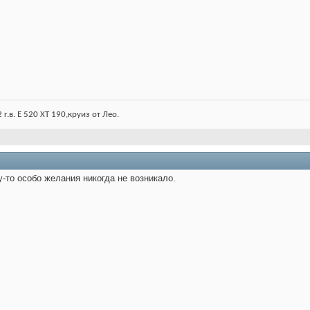
г.в. Е 520 ХТ 190,круиз от Лео.
у-то особо желания никогда не возникало.