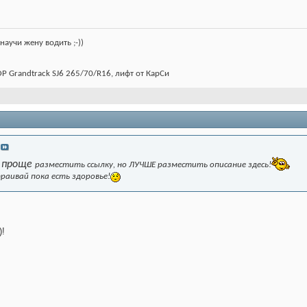
(научи жену водить ;-))
OP Grandtrack SJ6 265/70/R16, лифт от КарСи
проще
,
разместить ссылку, но ЛУЧШЕ разместить описание здесь!
траивай пока есть здоровье!
)!