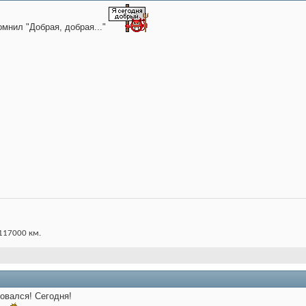
мнил "Добрая, добрая..."
 117000 км.
овался! Сегодня!