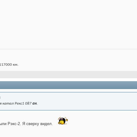
 117000 км.
я катал Рекс1 087
ан
.
были Рэкс-2. Я сверху видел.