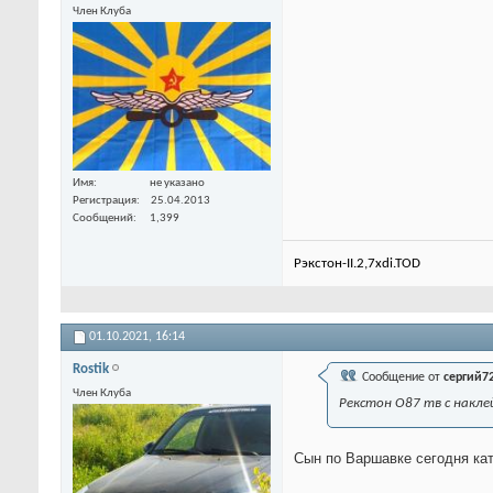
Член Клуба
Имя
не указано
Регистрация
25.04.2013
Сообщений
1,399
Рэкстон-II.2,7xdi.TOD
01.10.2021,
16:14
Rostik
Сообщение от
сергий7
Член Клуба
Рекстон О87 тв с наклей
Сын по Варшавке сегодня ка