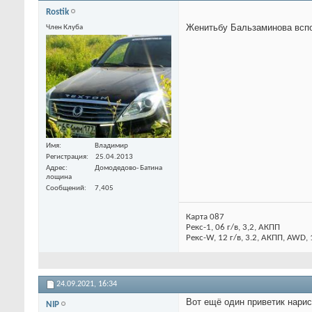
Rostik
Женитьбу Бальзаминова вспо
Член Клуба
Имя
Владимир
Регистрация
25.04.2013
Адрес
Домодедово- Батина
лощина
Сообщений
7,405
Карта 087
Рекс-1, 06 г/в, 3,2, АКПП
Рекс-W, 12 г/в, 3.2, АКПП, AWD,
24.09.2021,
16:34
Вот ещё один приветик нарис
NIP