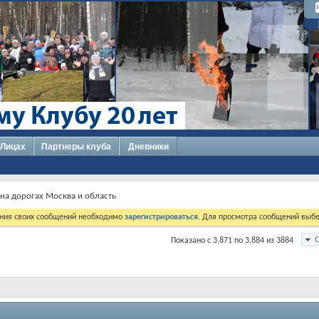
 Лицах
Партнеры клуба
Дневники
 на дорогах Москва и область
ния своих сообщений необходимо
зарегистрироваться
. Для просмотра сообщений выбе
Показано с 3,871 по 3,884 из 3884