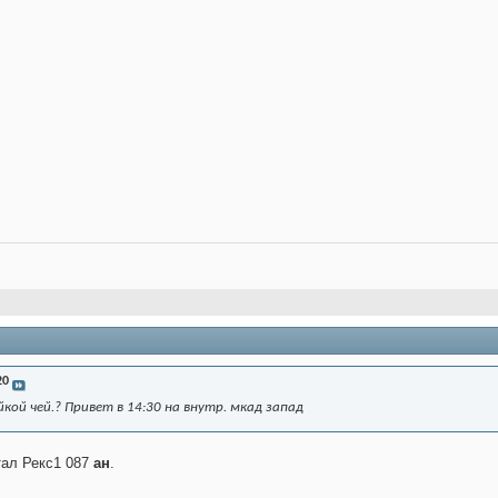
20
кой чей.? Привет в 14:30 на внутр. мкад запад
тал Рекс1 087
ан
.