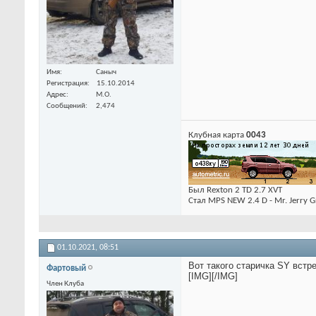
Имя
Саныч
Регистрация
15.10.2014
Адрес
М.О.
Сообщений
2,474
Клубная карта
0043
Был Rexton 2 TD 2.7 XVT
Стал MPS NEW 2.4 D - Mr. Jerry G
01.10.2021,
08:51
Вот такого старичка SY встр
Фартовый
[IMG]
[/IMG]
Член Клуба