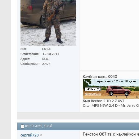
Имя
Саныч
Регистрация
15.10.2014
Адрес
М.О.
Сообщений
2,474
Клубная карта
0043
Был Rexton 2 TD 2.7 XVT
Стал MPS NEW 2.4 D - Mr. Jerry G
01.10.2021,
13:58
Рекстон О87 тв с наклейкой ч
сергий720