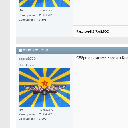
Имя
не указано
Регистрация
25.04.2013
Сообщений
1,399
Рэкстон-II.2,7xdi.TOD
03.10.2021,
12:50
О58ро с рамками Карси в Кра
сергий720
Член Клуба
Имя
не указано
Регистрация
25.04.2013
Сообщений
1,399