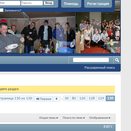
Помощь
Регистрация
Запомнить?
Расширенный поиск
рите раздел.
Страница 130 из 130
...
30
80
120
128
129
130
Первая
Опции темы
Поиск по теме
Отображение
#3871