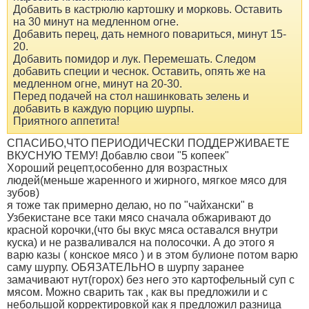
Добавить в кастрюлю картошку и морковь. Оставить
на 30 минут на медленном огне.
Добавить перец, дать немного повариться, минут 15-
20.
Добавить помидор и лук. Перемешать. Следом
добавить специи и чеснок. Оставить, опять же на
медленном огне, минут на 20-30.
Перед подачей на стол нашинковать зелень и
добавить в каждую порцию шурпы.
Приятного аппетита!
СПАСИБО,ЧТО ПЕРИОДИЧЕСКИ ПОДДЕРЖИВАЕТЕ
ВКУСНУЮ ТЕМУ! Добавлю свои "5 копеек"
Хороший рецепт,особенно для возрастных
людей(меньше жаренного и жирного, мягкое мясо для
зубов)
я тоже так примерно делаю, но по "чайхански" в
Узбекистане все таки мясо сначала обжаривают до
красной корочки,(что бы вкус мяса оставался внутри
куска) и не разваливался на полосочки. А до этого я
варю казы ( конское мясо ) и в этом булионе потом варю
саму шурпу. ОБЯЗАТЕЛЬНО в шурпу заранее
замачивают нут(горох) без него это картофельный суп с
мясом. Можно сварить так , как вы предложили и с
небольшой корректировкой как я предложил разница