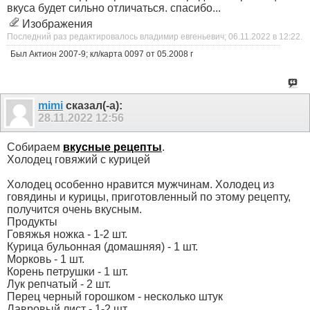
вкуса будет сильно отличаться. спасибо...
Изображения
Последний раз редактировалось владимир евгеньевич; 06.11.2022 в
12:22
.
Был Актион 2007-9; кл/карта 0097 от 05.2008 г
mimi
сказал(-а):
28.11.2022
12:56
Собираем
вкусные рецепты
.
Холодец говяжий с курицей
Холодец особенно нравится мужчинам. Холодец из
говядины и курицы, приготовленный по этому рецепту,
получится очень вкусным.
Продукты
Говяжья ножка - 1-2 шт.
Курица бульонная (домашняя) - 1 шт.
Морковь - 1 шт.
Корень петрушки - 1 шт.
Лук репчатый - 2 шт.
Перец черный горошком - несколько штук
Лавровый лист - 1-2 шт.