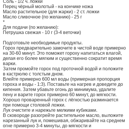
Соль - 1/2 ч. ложки
Перец чёрный молотый - на кончике ножа
Масло растительное (для жарки) - 2 ст. ложки
Масло сливочное (по желанию) - 25 г
*
Для подачи (по желанию):
Петрушка свежая - 10 г (3-4 веточки)
Подготовьте необходимые продукты.
Горох предварительно замочите в чистой воде примерно
на 30-60 минут. Это поможет гороху напитаться влагой,
делая его более мягким и существенно сократит время
варки.
Затем промойте горох под проточной водой и положите
в кастрюлю с толстым дном.
Влейте примерно 600 мл воды (примерная пропорция
гороха и воды - 1:3). Поставьте на нагрев и доведите до
кипения. Затем убавьте огонь до минимума, удалите
пену и варите горох примерно 60 минут, до мягкости.
Хорошо проваренный горох с лёгкостью разминается
при помощи столовой ложки.
Лук очистите и нарежьте мелкими кубиками.
В сковороде разогрейте растительное масло, выложите
нарезанный лук и, помешивая, обжаривайте на среднем
огне примерно 3-4 минуты, до мягкости и