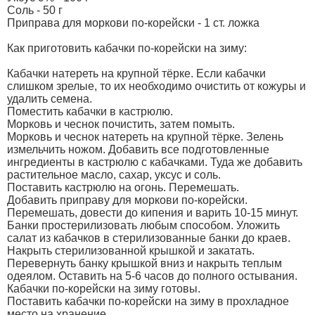
Соль - 50 г
Приправа для моркови по-корейски - 1 ст. ложка
Как приготовить кабачки по-корейски на зиму:
Кабачки натереть на крупной тёрке. Если кабачки
слишком зрелые, то их необходимо очистить от кожуры и
удалить семена.
Поместить кабачки в кастрюлю.
Морковь и чеснок почистить, затем помыть.
Морковь и чеснок натереть на крупной тёрке. Зелень
измельчить ножом. Добавить все подготовленные
ингредиенты в кастрюлю с кабачками. Туда же добавить
растительное масло, сахар, уксус и соль.
Поставить кастрюлю на огонь. Перемешать.
Добавить приправу для моркови по-корейски.
Перемешать, довести до кипения и варить 10-15 минут.
Банки простерилизовать любым способом. Уложить
салат из кабачков в стерилизованные банки до краев.
Накрыть стерилизованной крышкой и закатать.
Перевернуть банку крышкой вниз и накрыть теплым
одеялом. Оставить на 5-6 часов до полного остывания.
Кабачки по-корейски на зиму готовы.
Поставить кабачки по-корейски на зиму в прохладное
место на хранение.