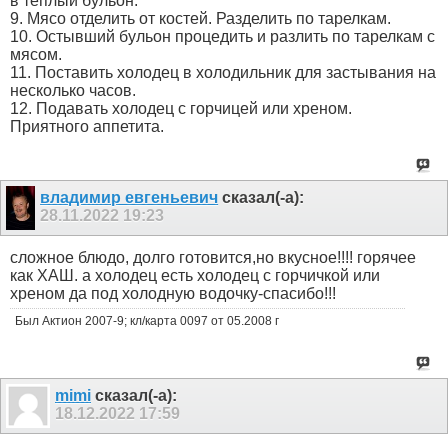
в тёплый бульон.
9. Мясо отделить от костей. Разделить по тарелкам.
10. Остывший бульон процедить и разлить по тарелкам с
мясом.
11. Поставить холодец в холодильник для застывания на
несколько часов.
12. Подавать холодец с горчицей или хреном.
Приятного аппетита.
владимир евгеньевич
сказал(-а):
28.11.2022
19:23
сложное блюдо, долго готовится,но вкусное!!!! горячее
как ХАШ. а холодец есть холодец с горчичкой или
хреном да под холодную водочку-спасибо!!!
Был Актион 2007-9; кл/карта 0097 от 05.2008 г
mimi
сказал(-а):
18.12.2022
17:59