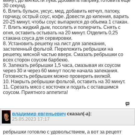
минут, до мягкости лука. Добавить паприку, готовить еще
30 секунд.
6. Влить бульон, уксус, мед, добавить кетчуп, патоку,
горчицу, острый соус, кофе. Довести до кипения, варить
20-25 минут, чтобы соус выпарился до объема 1 стакан.
7. Влить жидкий дым, посолить и поперчить. Снять с
огня, оставить остывать на 20 минут. Отделить 0,25
стакана соуса для сервировки.
8. Установить решетку на лист для запекания,
застеленный фольгой. Переложить ребрышки на
решетку, мясной частью вверх. Смазать ребрышки со
всех сторон соусом барбекю.
9. Запекать ребрышки 1,5 часа, смазывая их соусом
через 30 и через 60 минут после начала запекания.
Готовность ребрышек можно проверить вилкой.
10. Накрыть ребрышки фольгой, оставить на 30 минут.
11. Срезать мясо с косточек и подать с оставшимся
соусом. Приятного аппетита!
владимир евгеньевич
сказал(-а):
25.05.2023
17:17
ребрышки готовлю с удовольствием, а вот за рецепт