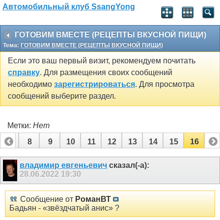
Автомобильный клуб SsangYong
ГОТОВИМ ВМЕСТЕ (РЕЦЕПТЫ ВКУСНОЙ ПИЩИ)
Тема:
ГОТОВИМ ВМЕСТЕ (РЕЦЕПТЫ ВКУСНОЙ ПИЩИ)
Если это ваш первый визит, рекомендуем почитать
справку
. Для размещения своих сообщений
необходимо
зарегистрироваться
. Для просмотра
сообщений выберите раздел.
Метки:
Нет
7
8
9
10
11
12
13
14
15
16
владимир евгеньевич
сказал(-а):
28.06.2022
19:30
Сообщение от
РоманВТ
Бадьян - «звёздчатый анис» ?