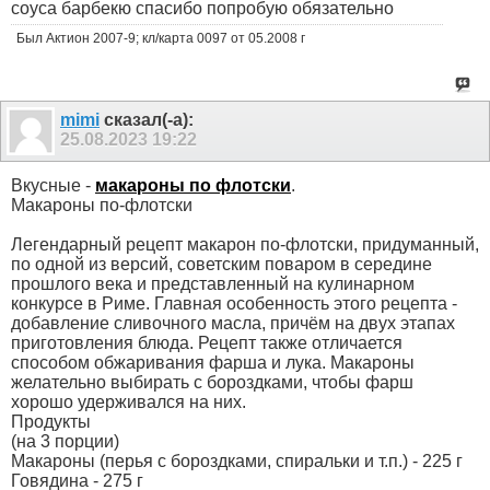
соуса барбекю спасибо попробую обязательно
Был Актион 2007-9; кл/карта 0097 от 05.2008 г
mimi
сказал(-а):
25.08.2023
19:22
Вкусные -
макароны по флотски
.
Макароны по-флотски
Легендарный рецепт макарон по-флотски, придуманный,
по одной из версий, советским поваром в середине
прошлого века и представленный на кулинарном
конкурсе в Риме. Главная особенность этого рецепта -
добавление сливочного масла, причём на двух этапах
приготовления блюда. Рецепт также отличается
способом обжаривания фарша и лука. Макароны
желательно выбирать с бороздками, чтобы фарш
хорошо удерживался на них.
Продукты
(на 3 порции)
Макароны (перья с бороздками, спиральки и т.п.) - 225 г
Говядина - 275 г