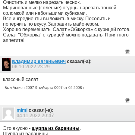
Очистить и мелко нарезать чеснок.
Маринованные (соленые) огурцы нарезать тонкой
соломкой или небольшими кубиками.
Все ингредиенты выложить в миску. Посолить и
поперчить по вкусу. Заправить майонезом.
Хорошо перемешать. Салат «Обжорка» с курицей готов.
Салат "Обжорка" с курицей можно подавать. Приятного
аппетита!
владимир евгеньевич
сказал(-а):
06.10.2022
23:29
классный салат
Был Актион 2007-9; кл/карта 0097 от 05.2008 г
mimi
сказал(-а):
04.11.2022
20:47
Это вкусно -
шурпа из баранины
.
Шурпа из баранины