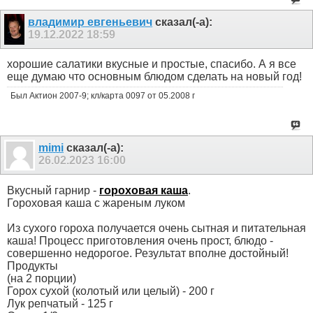
владимир евгеньевич
сказал(-а):
19.12.2022
18:59
хорошие салатики вкусные и простые, спасибо. А я все
еще думаю что основным блюдом сделать на новый год!
Был Актион 2007-9; кл/карта 0097 от 05.2008 г
mimi
сказал(-а):
26.02.2023
16:00
Вкусный гарнир -
гороховая каша
.
Гороховая каша с жареным луком
Из сухого гороха получается очень сытная и питательная
каша! Процесс приготовления очень прост, блюдо -
совершенно недорогое. Результат вполне достойный!
Продукты
(на 2 порции)
Горох сухой (колотый или целый) - 200 г
Лук репчатый - 125 г