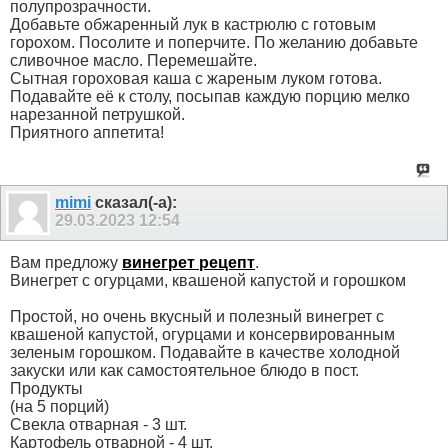
полупрозрачности.
Добавьте обжаренный лук в кастрюлю с готовым
горохом. Посолите и поперчите. По желанию добавьте
сливочное масло. Перемешайте.
Сытная гороховая каша с жареным луком готова.
Подавайте её к столу, посыпав каждую порцию мелко
нарезанной петрушкой.
Приятного аппетита!
mimi
сказал(-а):
29.03.2023
12:54
Вам предложу
винегрет рецепт
.
Винегрет с огурцами, квашеной капустой и горошком
Простой, но очень вкусный и полезный винегрет с
квашеной капустой, огурцами и консервированным
зеленым горошком. Подавайте в качестве холодной
закуски или как самостоятельное блюдо в пост.
Продукты
(на 5 порций)
Свекла отварная - 3 шт.
Картофель отварной - 4 шт.