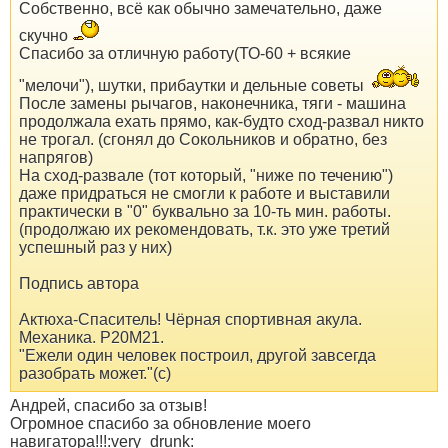
Собственно, всё как обычно замечательно, даже
скучно
Спасибо за отличную работу(ТО-60 + всякие
"мелочи"), шутки, прибаутки и дельные советы
После замены рычагов, наконечника, тяги - машина
продолжала ехать прямо, как-будто сход-развал никто
не трогал. (сгонял до Сокольников и обратно, без
напрягов)
На сход-развале (тот который, "ниже по течению")
даже придраться не смогли к работе и выставили
практически в "0" буквально за 10-ть мин. работы.
(продолжаю их рекомендовать, т.к. это уже третий
успешный раз у них)
Подпись автора
Актюха-Спаситель! Чёрная спортивная акула.
Механика. P20M21.
"Ежели один человек построил, другой завсегда
разобрать может."(с)
Андрей, спасибо за отзыв!
Огромное спасибо за обновление моего
навигатора!!!:very_drunk: