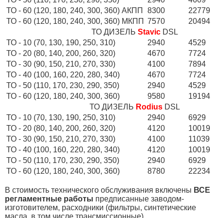
ТО - 60 (120, 180, 240, 300, 360) АКПП
8300
22779
ТО - 60 (120, 180, 240, 300, 360) МКПП
7570
20494
ТО ДИЗЕЛЬ
Stavic
DSL
ТО - 10 (70, 130, 190, 250, 310)
2940
4529
ТО - 20 (80, 140, 200, 260, 320)
4670
7724
ТО - 30 (90, 150, 210, 270, 330)
4100
7894
ТО - 40 (100, 160, 220, 280, 340)
4670
7724
ТО - 50 (110, 170, 230, 290, 350)
2940
4529
ТО - 60 (120, 180, 240, 300, 360)
9580
19194
ТО ДИЗЕЛЬ
Rodius
DSL
ТО - 10 (70, 130, 190, 250, 310)
2940
6929
ТО - 20 (80, 140, 200, 260, 320)
4120
10019
ТО - 30 (90, 150, 210, 270, 330)
4100
11039
ТО - 40 (100, 160, 220, 280, 340)
4120
10019
ТО - 50 (110, 170, 230, 290, 350)
2940
6929
ТО - 60 (120, 180, 240, 300, 360)
8780
22234
В стоимость технического обслуживания включены
ВСЕ
регламентные работы
предписанные заводом-
изготовителем, расходники (фильтры, синтетические
масла, в том числе трансмиссионные).