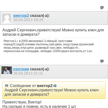
виктор2
сказал(-а):
30.04.2013
19:26
Андрей Сергеевич,приветствую! Можно купить ключ для
запаски и домкрата?
Рекстон1,г. в.2005,механика2.3,чёрный ,проставки
перед20,зад30,пневмо-баллоны,хай-джек, сенд-траки,грузинский
якорь,якорь-плуг,цепи ,рывковый трос,мех. лебёдка-4т.,
переносная,на площадке, лебедка 12000,круиз-контроль,от Leo.
охотник
сказал(-а):
30.04.2013
21:11
Сообщение от
виктор2
Андрей Сергеевич,приветствую! Можно купить ключ
для запаски и домкрата?
Приветствую, Виктор!
На сколько я помню, есть в наличии 1 шт.