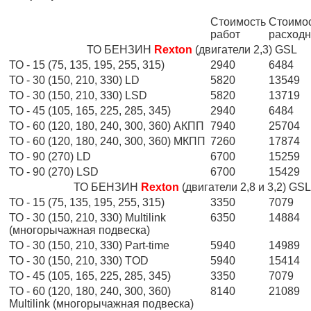
Стоимость
Стоимо
работ
расходн
ТО БЕНЗИН
Rexton
(двигатели 2,3) GSL
ТО - 15 (75, 135, 195, 255, 315)
2940
6484
ТО - 30 (150, 210, 330) LD
5820
13549
ТО - 30 (150, 210, 330) LSD
5820
13719
ТО - 45 (105, 165, 225, 285, 345)
2940
6484
ТО - 60 (120, 180, 240, 300, 360) АКПП
7940
25704
ТО - 60 (120, 180, 240, 300, 360) МКПП
7260
17874
ТО - 90 (270) LD
6700
15259
ТО - 90 (270) LSD
6700
15429
ТО БЕНЗИН
Rexton
(двигатели 2,8 и 3,2) GSL
ТО - 15 (75, 135, 195, 255, 315)
3350
7079
ТО - 30 (150, 210, 330) Multilink
6350
14884
(многорычажная подвеска)
ТО - 30 (150, 210, 330) Part-time
5940
14989
ТО - 30 (150, 210, 330) TOD
5940
15414
ТО - 45 (105, 165, 225, 285, 345)
3350
7079
ТО - 60 (120, 180, 240, 300, 360)
8140
21089
Multilink (многорычажная подвеска)