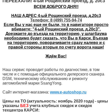
ПЕРЕЕХАЛИ! 4-ый Рощинский проезд, д. 20с3
ВСЕМ ДОБРОГО ДНЯ!!
НАШ АДРЕС 4-ый Рощинский проезд, д.20с3
Телефон: 8 (499) 755-94-74
Если Вы у нас еще не были, то в навигаторе просто
вбиваете: "
4-ый Рощинский проезд, д.20с3
".
Доезжаете до въезда на территорию, у шлагбаума
необходимо будет сказать, что Вы в Карси. Въехав
на территорию, поворачиваете сразу налево и с
правой стороны вторые по счету ворота наши!
Ждём Вас!
Наш сервис проводит работы по диагностике, в том
числе и с помощью официального дилерского сканера
DSM, техническому обслуживанию и ремонту
автомобилей марки SsangYong.
Сайт интернет-магазина:
www.e-autoshop.ru
Цены на ТО (актуальность: ноябрь 2020 года) - цены
указаны
БЕЗ
учета клубных скидок и скидок
техцентра КАРСИ: