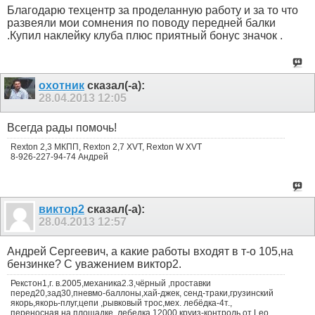
Благодарю техцентр за проделанную работу и за то что
развеяли мои сомнения по поводу передней балки
.Купил наклейку клуба плюс приятный бонус значок .
охотник
сказал(-а):
28.04.2013
12:05
Всегда рады помочь!
Rexton 2,3 МКПП, Rexton 2,7 XVT, Rexton W XVT
8-926-227-94-74 Андрей
виктор2
сказал(-а):
28.04.2013
12:57
Андрей Сергеевич, а какие работы входят в т-о 105,на
бензинке? С уважением виктор2.
Рекстон1,г. в.2005,механика2.3,чёрный ,проставки
перед20,зад30,пневмо-баллоны,хай-джек, сенд-траки,грузинский
якорь,якорь-плуг,цепи ,рывковый трос,мех. лебёдка-4т.,
переносная,на площадке, лебедка 12000,круиз-контроль,от Leo.