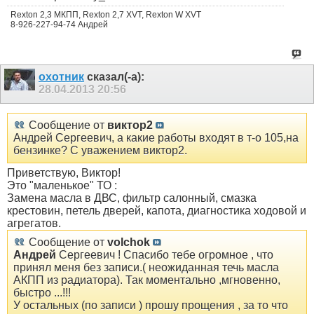
Rexton 2,3 МКПП, Rexton 2,7 XVT, Rexton W XVT
8-926-227-94-74 Андрей
охотник
сказал(-а):
28.04.2013
20:56
Сообщение от
виктор2
Андрей Сергеевич, а какие работы входят в т-о 105,на
бензинке? С уважением виктор2.
Приветствую, Виктор!
Это "маленькое" ТО :
Замена масла в ДВС, фильтр салонный, смазка
крестовин, петель дверей, капота, диагностика ходовой и
агрегатов.
Сообщение от
volchok
Андрей
Сергеевич ! Спасибо тебе огромное
, что
принял меня без записи.( неожиданная течь масла
АКПП из радиатора). Так моментально ,мгновенно,
быстро ...!!!
У остальных (по записи ) прошу прощения
, за то что