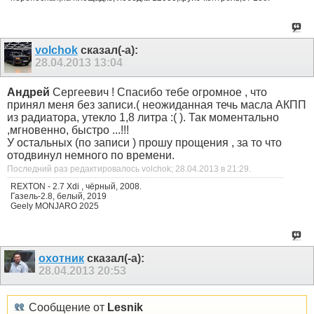
volchok
сказал(-а):
28.04.2013
13:04
Андрей
Сергеевич ! Спасибо тебе огромное
, что
принял меня без записи.( неожиданная течь масла АКПП
из радиатора, утекло 1,8 литра :( ). Так моментально
,мгновенно, быстро ...!!!
У остальных (по записи ) прошу прощения
, за то что
отодвинул немного по времени.
Последний раз редактировалось volchok; 28.04.2013 в
21:29
.
REXTON - 2.7 Xdi , чёрный, 2008.
Газель-2.8, белый, 2019
Geely MONJARO 2025
охотник
сказал(-а):
28.04.2013
20:53
Сообщение от
Lesnik