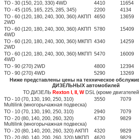
ТО - 30 (150, 210, 330) 4WD
4410
11654
ТО - 45 (105, 165, 225, 285, 345)
2200
4134
ТО - 60 (120, 180, 240, 300, 360) АКПП
4650
13659
2WD
ТО - 60 (120, 180, 240, 300, 360) АКПП
5780
15409
4WD
ТО - 60 (120, 180, 240, 300, 360) МКПП
4340
14259
2WD
ТО - 60 (120, 180, 240, 300, 360) МКПП
5470
16009
4WD
ТО - 90 (270) 2WD
4800
12394
ТО - 90 (270) 4WD
5290
13269
Ниже представлены цены на техническое обслужи
ДИЗЕЛЬНЫХ автомобилей
ТО ДИЗЕЛЬ
Rexton I, II, W
DSL (кроме двигателей 
ТО - 10 (70, 130, 190, 250, 310)
3550
7079
Multilink (многорычажная подвеска)
ТО - 10 (70, 130, 190, 250, 310)
2940
7079
ТО - 20 (80, 140, 200, 260, 320)
4730
9829
Multilink (многорычажная подвеска)
ТО - 20 (80, 140, 200, 260, 320) АКПП
4320
9829
ТО - 20 (80, 140, 200, 260, 320) МКПП
4620
9829