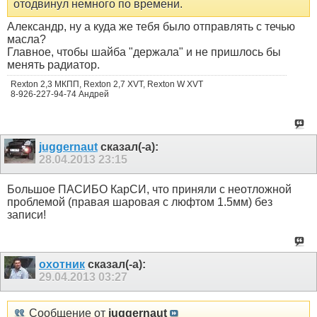
отодвинул немного по времени.
Александр, ну а куда же тебя было отправлять с течью
масла?
Главное, чтобы шайба "держала" и не пришлось бы
менять радиатор.
Rexton 2,3 МКПП, Rexton 2,7 XVT, Rexton W XVT
8-926-227-94-74 Андрей
juggernaut
сказал(-а):
28.04.2013
23:15
Большое ПАСИБО КарСИ, что приняли с неотложной
проблемой (правая шаровая с люфтом 1.5мм) без
записи!
охотник
сказал(-а):
29.04.2013
03:27
Сообщение от
juggernaut