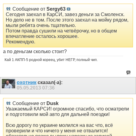
Сообщение от
Sergy63
Сегодня заехал в КарСИ, завез деньги за Смоленск.
Но дело не в том. После этого заехал на мойку рядом,
мыли ребята очень тщательно.
Потом правда сушили на четвёрочку, но в общем
впечатление осталось хорошее.
Рекомендую.
а по деньгам сколько стоит?
Кай 1 АКПП-5 родной кореец, убит НЕГР, полный чип.
охотник
сказал(-а):
05.05.2013
07:36
Сообщение от
Dusk
Уважаемый КАРСИ! огромное спасибо, что осматрели
и подготовили мой авто для дальней поездки!
Всю дорогу по украине молился на вас что, всё
проверили и что ничего у меня не отвалится!