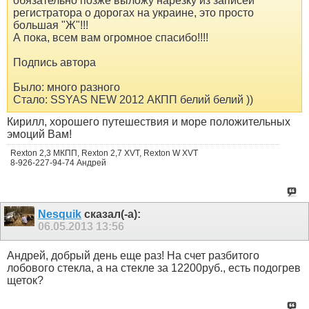
обязательно позже выложу нарезку из записей
регистратора о дорогах на украине, это просто
большая "Ж"!!!
А пока, всем вам огромное спасибо!!!!
Подпись автора
Было: много разного
Стало: SSYAS NEW 2012 АКПП белий белий ))
Кирилл, хорошего путешествия и море положительных
эмоций Вам!
Rexton 2,3 МКПП, Rexton 2,7 XVT, Rexton W XVT
8-926-227-94-74 Андрей
Nesquik
сказал(-а):
06.05.2013
13:56
Андрей, добрый день еще раз! На счет разбитого
лобового стекла, а на стекле за 12200руб., есть подогрев
щеток?