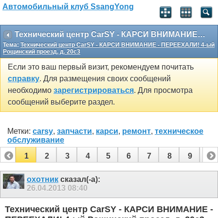
Автомобильный клуб SsangYong
Технический центр CarSY - КАРСИ ВНИМАНИЕ - ПЕРЕЕХАЛИ! 4-ый Рощинский проезд, д. 20с3
Тема:
Технический центр CarSY - КАРСИ ВНИМАНИЕ - ПЕРЕЕХАЛИ! 4-ый
Рощинский проезд, д. 20с3
Если это ваш первый визит, рекомендуем почитать
справку
. Для размещения своих сообщений
необходимо
зарегистрироваться
. Для просмотра
сообщений выберите раздел.
Метки:
carsy
,
запчасти
,
карси
,
ремонт
,
техническое
обслуживание
1
2
3
4
5
6
7
8
9
10
11
12
13
14
15
16
17
охотник
сказал(-а):
26.04.2013
08:40
Технический центр CarSY - КАРСИ ВНИМАНИЕ -