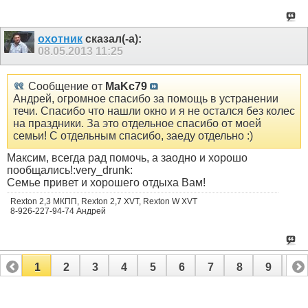
охотник
сказал(-а):
08.05.2013
11:25
Сообщение от
MaKc79
Андрей, огромное спасибо за помощь в устранении
течи. Спасибо что нашли окно и я не остался без колес
на праздники. За это отдельное спасибо от моей
семьи! С отдельным спасибо, заеду отдельно :)
Максим, всегда рад помочь, а заодно и хорошо
пообщались!:very_drunk:
Семье привет и хорошего отдыха Вам!
Rexton 2,3 МКПП, Rexton 2,7 XVT, Rexton W XVT
8-926-227-94-74 Андрей
1
2
3
4
5
6
7
8
9
10
11
12
13
14
15
16
17