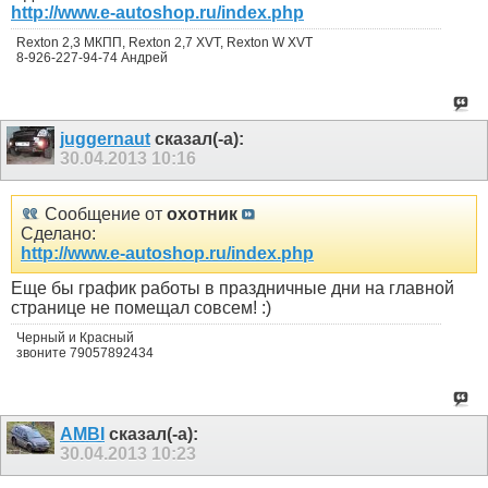
http://www.e-autoshop.ru/index.php
Rexton 2,3 МКПП, Rexton 2,7 XVT, Rexton W XVT
8-926-227-94-74 Андрей
juggernaut
сказал(-а):
30.04.2013
10:16
Сообщение от
охотник
Сделано:
http://www.e-autoshop.ru/index.php
Еще бы график работы в праздничные дни на главной
странице не помещал совсем! :)
Черный и Красный
звоните 79057892434
AMBI
сказал(-а):
30.04.2013
10:23