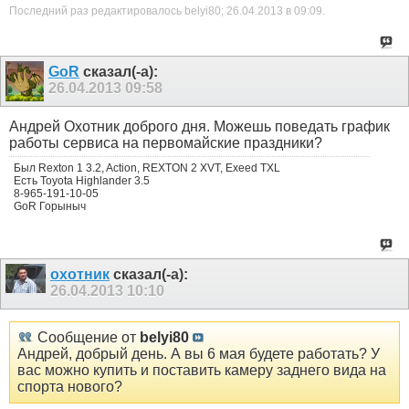
Последний раз редактировалось belyi80; 26.04.2013 в
09:09
.
GoR
сказал(-а):
26.04.2013
09:58
Андрей Охотник доброго дня. Можешь поведать график
работы сервиса на первомайские праздники?
Был Rexton 1 3.2, Action, REXTON 2 XVT, Exeed TXL
Есть Toyota Highlander 3.5
8-965-191-10-05
GoR Горыныч
охотник
сказал(-а):
26.04.2013
10:10
Сообщение от
belyi80
Андрей, добрый день. А вы 6 мая будете работать? У
вас можно купить и поставить камеру заднего вида на
спорта нового?