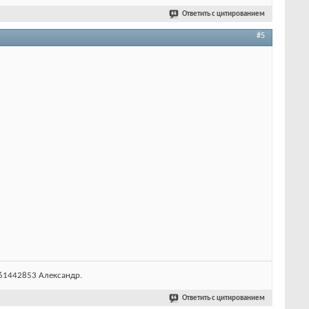
Ответить с цитированием
#5
9161442853 Александр.
Ответить с цитированием