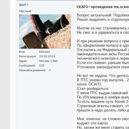
dorf
ОСАГО - проведение тех.осмо
Местный
Вопрос актуальный. Подобног
Решил выделить в отдельную 
Многие из нас сталкивались 
Не смог и я удержаться в св
И при решении вопроса о пр
По оформлении полиса в одн
Сослались на Федеральный за
Имя
Михаил
законодательные акты Россий
Регистрация
03.02.2014
технического осмотра в перв
Адрес
Москва, СЗАО
Если кто помнит, раньше бы
Сообщений
529
Уточнение законодателя поня
Записей в дневнике
2
Но вот не задача. Что делат
В ПТС указан год выпуска - 
полис ОСАГО.
Стал разбираться.
У меня ПТС выдан таможней 2
По VIN машина в ноябре вып
То есть машине чуть более 2-
Страховые агенты говорят, ч
прошли и надо делать либо д
Мне, конечно, не сложно зап
выдает эти карты.
Но, зачем же меня старить с