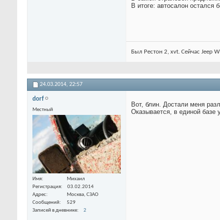
В итоге: автосалон остался 
Был Рестон 2, xvt. Сейчас Jeep W
24.03.2014,
22:57
dorf
Вот, блин. Достали меня раз
Местный
Оказывается, в единой базе у
Имя
Михаил
Регистрация
03.02.2014
Адрес
Москва, СЗАО
Сообщений
529
Записей в дневнике
2