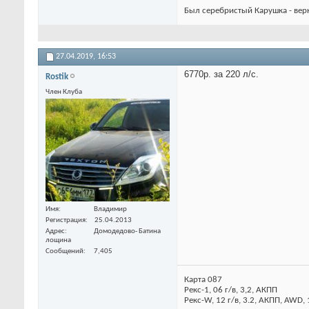
Был серебристый Карушка - вер
27.04.2019,
16:53
6770р. за 220 л/с.
Rostik
Член Клуба
Имя
Владимир
Регистрация
25.04.2013
Адрес
Домодедово- Батина
лощина
Сообщений
7,405
Карта 087
Рекс-1, 06 г/в, 3,2, АКПП
Рекс-W, 12 г/в, 3.2, АКПП, AWD,