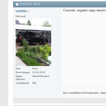
27.04.2019,
20:15
Спасибо, видимо надо менят
nusichka
Местный
Имя
Анна
Регистрация
25.04.2013
Адрес
Чехов-Москва и
обратно
Сообщений
306
Был серебристый Карушка - вер