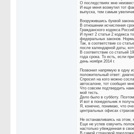
О последствиях мне неизвест
И еще меня возмутил тот фак
выпуска, тем самым увеличи
Вооружившись буквой закона
В отношении исчисления срок
Гражданского кодекса Росси
И пункт 2 статьи 2 кодекса 
федеральных законов. Нормы
Так, в соответствие со стат
после календарной даты, кот
В соответствие со статьей 1
года срока. То есть, если пр
день ноября 2014 г.
Позвонил напрямую в одну и
положительный ответ: диагно
Спросил на кого можно сосла
автосалоне, тот сообщил мне
Что совсем подтвердить наме
мой тесть.
Дело было в субботу. Поэтом
И вот в понедельник я получи
Я, конечно, понимаю, что оч
центральных офисах страхов
Не останавливаясь на этом, 
Еще не успев озвучить полож
настолько убежденная в свое
В самой страховой предложи