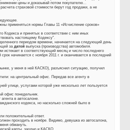
понижении цены и доказывай потом покупателю...
расчета страховой стоимости берут год продажи, а не
ледующее.
олжны применяться нормы Главы 11 «Исчисление сроков»
го Кодекса и принятых в соответствии с ним иных
ствовать настоящему Кодексу".
ределенного периодом времени, начинается на следующий день
ующей за
датой
выпуска (производства) автомобиля.
ми истекает в соответствующий месяц и число последнего
 срок начинается с ноября 2011 г. и оканчивается в последний
ынке, у меня в ней КАСКО), разъяснил ситуацию, получил
тили: на центральный офис. Передав все агенту в
дней улице, услугами которой уже несколько лет пользуется
ый офис понедельник.
т агента в автосалоне.
ажданского кодекса, но насколько сложней было в
али положительный ответ.
олжен проходить в ноябре. Видимо, девушка из автосалона,
 меня обмануть.
еской карты, заодно и КАСКО.