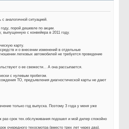
 с аналогичной ситуацией.
году, порой дешевле по акции.
у, выпущенную с конвейера в 2011 году.
ческую карту.
средств и о внесении изменений в отдельные
отношении легковых автомобилей не требуется проведение
льствуют о ее свежести... А она рассыпается.
ически с нулевым пробегом.
рохождения ТО, предъявления диагностической карты не дают
ачение только год выпуска. Поэтому 3 года у меня уже
ак раз срок тех.обслуживания подошел и мой дилер спокойно
рок очередного техосмотра (вместо трех лет через два).