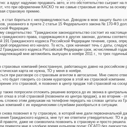
но: а вдруг надумаю продавать авто, и это обстоятельство сыграет на 
т, что при оформлении КАСКО те же самые страховые агенты за основу 
вая страховую премию.
, я стал бороться с несправедливостью. Доводом в мою защиту было с
ов, указанного в пункте 2 статьи 15 Федерального закона № 170-ФЗ д
йской Федерации.
тому свидетельство: "Гражданское законодательство состоит из настояще
 гражданского права, содержащиеся в других законах, должны соответ
ьей 191 Гражданского кодекса Российской Федерации течение, срока, оп
орой определено его начало. То есть, срок начинает течь с даты, след
92 Гражданского кодекса Российской Федерации срок, исчисляемый года
инадлежащий мне автомобиль выпущен в ноябре 2011 г., то трех годичный
з страховых компаний (иностранную, работающую давно на российском р
стическая карта не нужна, ТО у меня в ноябре.
ться при разговоре со страховым агентом в автосалоне. Мне смело отве
, что будет говорить со своим куратором в этой же страховой компании.
рение это страховой, я позвонил в центр продаж той страховой на сосе
у также попросили отложить решение вопроса до их звонка в центральн
л отказ в этой страховой (позвонили из центра продаж), а во вторник - о
ень сложно этим девушкам на телефоне передать на словах цитаты из Гр
ых компаний с их юридическими службами разобраться в ситуации.
я снова позвонил в ту страховую, в которой мне дали первоначальной д
ения Гражданского кодекса, мне тут же ответили утвердительно: ТО я д
й правоте, даже не соизволила позвонить в страховую и просто решила
ли привезти мне в удобное время курьером полис ОСАГО без диагностич