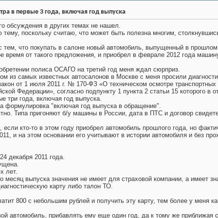
тра в первые 3 года, включая год выпуска
о обсуждения в других темах не нашел.
тему, поскольку считаю, что может быть полезна многим, столкнувшись
с тем, что покупать в салоне новый автомобиль, выпущенный в прошлом 
ое время от такого предложения, и приобрел в феврале 2012 года машин
иобретении полиса ОСАГО на третий год меня ждал сюрприз.
ом из самых известных автосалонов в Москве с меня просили диагности
кон от 1 июля 2011 г. № 170-ФЗ «О техническом осмотре транспортных 
ской Федерации», согласно подпункту 1 пункта 2 статьи 15 которого в 
ые три года, включая год выпуска.
ла формулировка "включая год выпуска в обращение".
тно. Типа пригоняют б/у машины в России, дата в ПТС и договор свидете
ь, если кто-то в этом году приобрел автомобиль прошлого года, но факт
2011, и на этом основании его учитывают в истории автомобиля и без п
4 декабря 2011 года.
ущена.
х лет.
то месяц выпуска значения не имеет для страховой компании, а имеет зн
иагностическую карту либо талон ТО.
латит 800 с небольшим рублей и получить эту карту, тем более у меня к
вой автомобиль, прибавлять ему еще один год, да к тому же приближая с