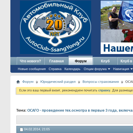
Что нового?
Главная
Форум
Клуб
Клуб в
Новые сообщения
Справка
Календарь
Опции форума
Навигация
Форум
Юридический раздел
Вопросы страхования
ОСАГ
Если это ваш первый визит, рекомендуем почитать
справку
. Для размеще
Тема:
ОСАГО - проведение тех.осмотра в первые 3 года, включа
04.02.2014,
21:05