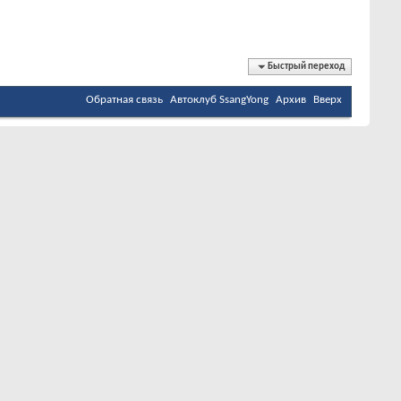
Быстрый переход
Обратная связь
Автоклуб SsangYong
Архив
Вверх