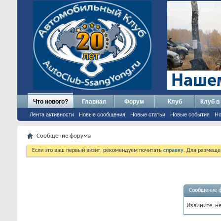
Что нового?
Главная
Форум
Клуб
Клуб в
Лента активности
Новые сообщения
Новые статьи
Новые события
Но
Сообщение форума
Если это ваш первый визит, рекомендуем почитать
справку
. Для размеще
Сообщение 
Извините, н