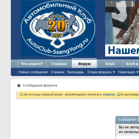
Что нового?
Главная
Форум
Клуб
Клуб в
Новые сообщения
Справка
Календарь
Опции форума
Навигация
Сообщение форума
Если это ваш первый визит, рекомендуем почитать
справку
. Для размеще
Сообщение 
Вы не авто
из несколь