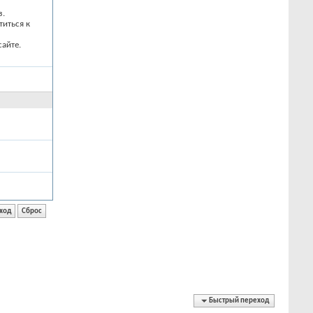
з.
титься к
айте.
Быстрый переход