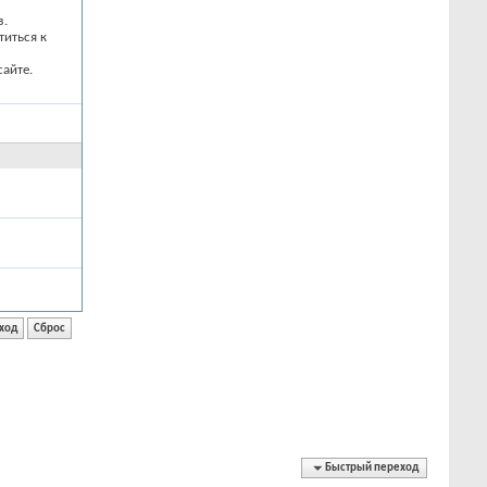
з.
титься к
айте.
Быстрый переход