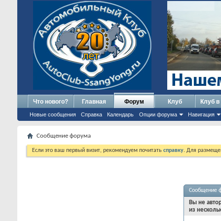
Что нового?
Главная
Форум
Клуб
Клуб в
Новые сообщения
Справка
Календарь
Опции форума
Навигация
Сообщение форума
Если это ваш первый визит, рекомендуем почитать
справку
. Для размеще
Сообщение 
Вы не авто
из несколь