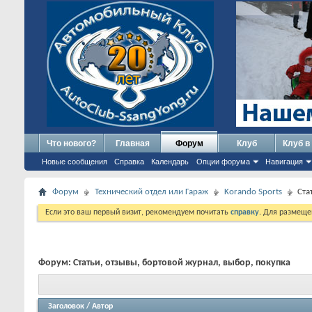
Что нового?
Главная
Форум
Клуб
Клуб в
Новые сообщения
Справка
Календарь
Опции форума
Навигация
Форум
Технический отдел или Гараж
Korando Sports
Ста
Если это ваш первый визит, рекомендуем почитать
справку
. Для размеще
Форум:
Статьи, отзывы, бортовой журнал, выбор, покупка
Заголовок
/
Автор