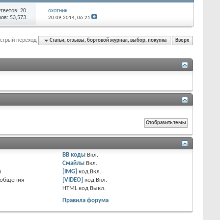
тветов:
20
охотник
ов: 53,573
20.09.2014,
06:21
стрый переход
Статьи, отзывы, бортовой журнал, выбор, покупка
Вверх
BB коды
Вкл.
Смайлы
Вкл.
я
[IMG]
код
Вкл.
ообщения
[VIDEO]
код
Вкл.
HTML код
Выкл.
Правила форума