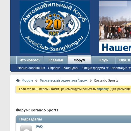
Что нового?
Главная
Форум
Клуб
Клуб в
Новые сообщения
Справка
Календарь
Опции форума
Навигация
Форум
Технический отдел или Гараж
Korando Sports
Если это ваш первый визит, рекомендуем почитать
справку
. Для размеще
Форум:
Korando Sports
Подразделы
FAQ