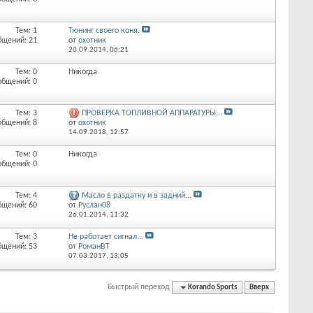
Тем: 1
Тюнинг своего коня.
бщений: 21
от
охотник
20.09.2014,
06:21
Тем: 0
Никогда
общений: 0
Тем: 3
ПРОВЕРКА ТОПЛИВНОЙ АППАРАТУРЫ...
общений: 8
от
охотник
14.09.2018,
12:57
Тем: 0
Никогда
общений: 0
Тем: 4
Масло в раздатку и в задний...
бщений: 60
от
Руслан08
26.01.2014,
11:32
Тем: 3
Не работает сигнал...
бщений: 53
от
РоманВТ
07.03.2017,
13:05
Быстрый переход
Korando Sports
Вверх