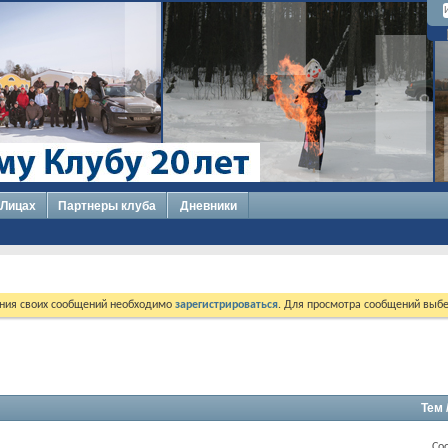
 Лицах
Партнеры клуба
Дневники
ния своих сообщений необходимо
зарегистрироваться
. Для просмотра сообщений выбе
Тем 
Со