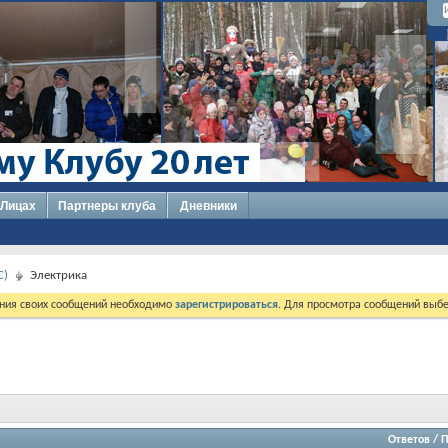
 Лицах
Партнеры клуба
Дневники
C)
Электрика
ния своих сообщений необходимо
зарегистрироваться
. Для просмотра сообщений выбе
Ответов
/
П