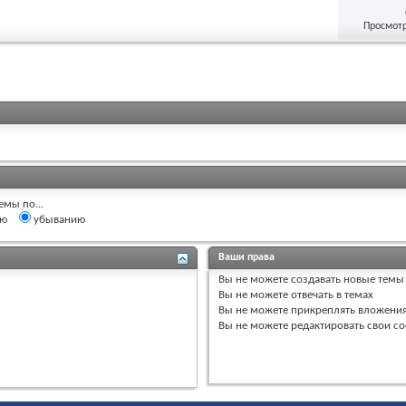
Просмотр
емы по...
ию
убыванию
Ваши права
Вы
не можете
создавать новые темы
Вы
не можете
отвечать в темах
Вы
не можете
прикреплять вложени
Вы
не можете
редактировать свои с