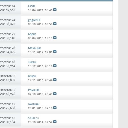
тветов:
14
LAVR
ов: 69,563
18.04.2021,
10:41
тветов:
24
gegaREX
ов: 58,323
03.10.2019,
10:58
тветов:
22
Борис
ов: 33,140
03.06.2018,
15:13
тветов:
28
Механик
ов: 54,395
10.11.2017,
12:01
тветов:
18
Тихан
ов: 53,964
10.12.2016,
20:16
Ответов:
3
Генри
ов: 13,832
19.11.2016,
20:44
Ответов:
5
РоманВТ
ов: 16,976
02.10.2015,
23:49
тветов:
12
охотник
ов: 25,658
25.01.2015,
09:16
тветов:
13
S150.ru
ов: 30,184
25.10.2014,
07:52