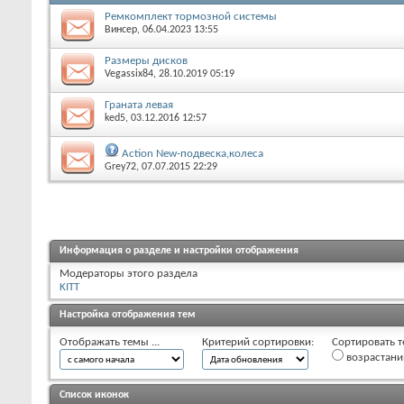
Ремкомплект тормозной системы
Винсер
, 06.04.2023 13:55
Размеры дисков
Vegassix84
, 28.10.2019 05:19
Граната левая
ked5
, 03.12.2016 12:57
Action New-подвеска,колеса
Grey72
, 07.07.2015 22:29
Информация о разделе и настройки отображения
Модераторы этого раздела
KITT
Настройка отображения тем
Отображать темы ...
Критерий сортировки:
Сортировать т
возрастан
Список иконок