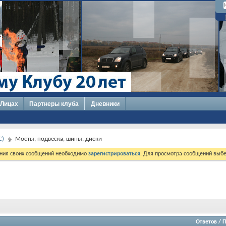
 Лицах
Партнеры клуба
Дневники
C)
Мосты, подвеска, шины, диски
ния своих сообщений необходимо
зарегистрироваться
. Для просмотра сообщений выбе
Ответов
/
П