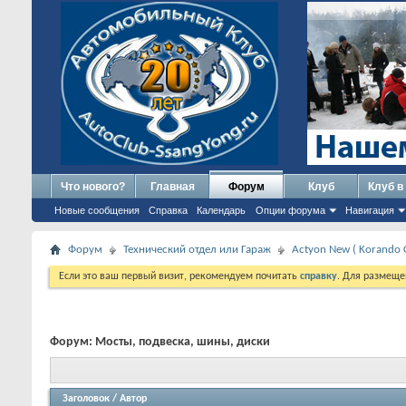
Что нового?
Главная
Форум
Клуб
Клуб в
Новые сообщения
Справка
Календарь
Опции форума
Навигация
Форум
Технический отдел или Гараж
Actyon New ( Korando 
Если это ваш первый визит, рекомендуем почитать
справку
. Для размеще
Форум:
Мосты, подвеска, шины, диски
Заголовок
/
Автор