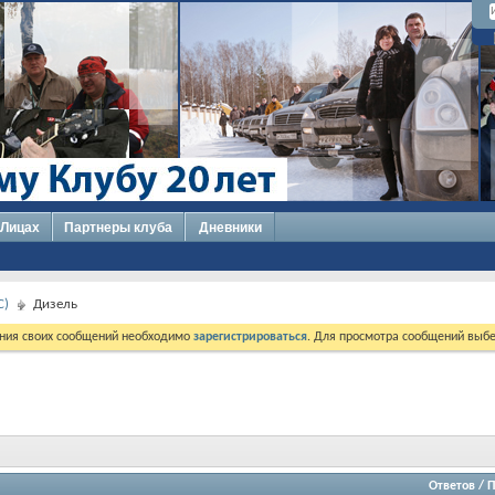
 Лицах
Партнеры клуба
Дневники
C)
Дизель
ния своих сообщений необходимо
зарегистрироваться
. Для просмотра сообщений выбе
Ответов
/
П