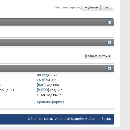
Быстрый переход
Дизель
Вверх
BB коды
Вкл.
Смайлы
Вкл.
я
[IMG]
код
Вкл.
ообщения
[VIDEO]
код
Вкл.
HTML код
Выкл.
Правила форума
Обратная связь
Автоклуб SsangYong
Архив
Вверх