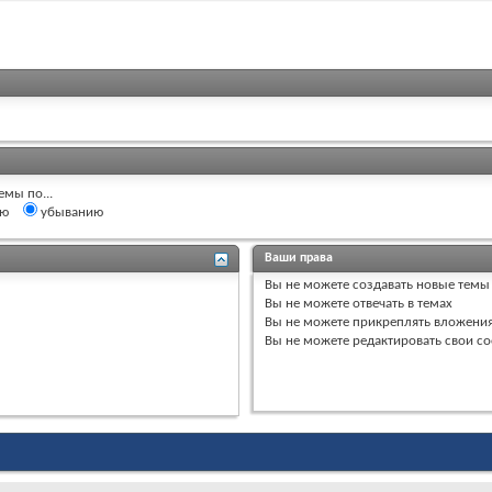
емы по...
ию
убыванию
Ваши права
Вы
не можете
создавать новые темы
Вы
не можете
отвечать в темах
Вы
не можете
прикреплять вложени
Вы
не можете
редактировать свои с