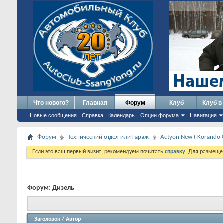
Что нового?
Главная
Форум
Клуб
Клуб в
Новые сообщения
Справка
Календарь
Опции форума
Навигация
Форум
Технический отдел или Гараж
Actyon New ( Korando 
Если это ваш первый визит, рекомендуем почитать
справку
. Для размеще
Форум:
Дизель
Заголовок
/
Автор