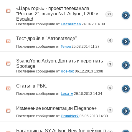
«Царь горы» - проект телеканала
"Россия 2", выпуск №1 Actyon, L200 и
21
Escalad
Последнее сообщение от
Fischerman
24.04.2014
09:55
Тест-драйв в "Автовзгляде"
0
Последнее сообщение от
Генри
25.03.2014
11:27
SsangYong Actyon. Догнать и перегнать
3
Sportage
Последнее сообщение от
Kos-fox
06.12.2013
13:08
Статья в РБК.
6
Последнее сообщение от
Lexa_v
29.10.2013
14:34
Изменение комплектации Elegance+
2
Последнее сообщение от
Grumbler7
06.05.2013
14:30
Багажник на SY Actyon New (не рейлинг)