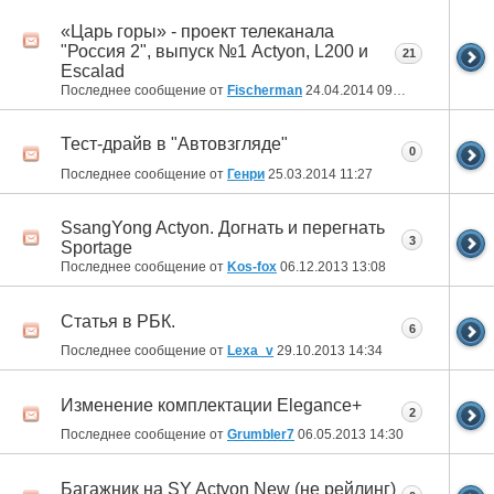
«Царь горы» - проект телеканала
"Россия 2", выпуск №1 Actyon, L200 и
21
Escalad
Последнее сообщение от
Fischerman
24.04.2014
09:55
Тест-драйв в "Автовзгляде"
0
Последнее сообщение от
Генри
25.03.2014
11:27
SsangYong Actyon. Догнать и перегнать
3
Sportage
Последнее сообщение от
Kos-fox
06.12.2013
13:08
Статья в РБК.
6
Последнее сообщение от
Lexa_v
29.10.2013
14:34
Изменение комплектации Elegance+
2
Последнее сообщение от
Grumbler7
06.05.2013
14:30
Багажник на SY Actyon New (не рейлинг)