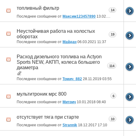
топливный фильтр
14
Последнее сообщение от
Максим123457890
13.02.2022
06:49
Неустойчивая работа на холостых
19
оборотах
Последнее сообщение от
Майдан
06.03.2021
11:37
Расход дизельного топлива на Actyon
Sports NEW, АКПП, колеса большего
114
диаметра
Последнее сообщение от
Томич_882
28.11.2019
03:55
мультитроник мрс 800
6
Последнее сообщение от
Митрич
10.01.2018
08:40
отсутствует тяга при старте
10
Последнее сообщение от
Strannik
18.12.2017
17:10