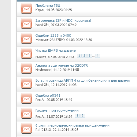
Проблема ГБЦ
Юрич
, 14.06.2023 04:25
Загорелись ESP и HDC (красным)
ivan1981
, 07.03.2022 07:49
Ошибки 1235 и 0400
Максим123457890
, 01.03.2022 13:30
Чистка ДМРВ на дизеле
1
2
3
...
4
Никита
, 07.04.2014 20:23
Аналоги сцепление на D20DTR
Hashmood
, 11.12.2019 11:58
Есть ли разница АКПП 4 ст для бензина или для дизеля
ivan1981
, 12.11.2019 11:03
Ошибка р0341
Рис.А.
, 20.08.2019 18:49
Глохнет при торможении
1
2
Рис.А.
, 31.07.2019 18:24
6 акпп, периодически рывки при движении
Ralf21213
, 29.11.2014 15:26