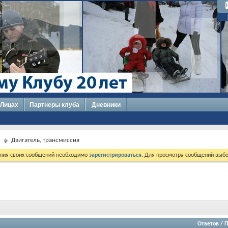
 Лицах
Партнеры клуба
Дневники
Двигатель, трансмиссия
ния своих сообщений необходимо
зарегистрироваться
. Для просмотра сообщений выбе
Ответов
/
П