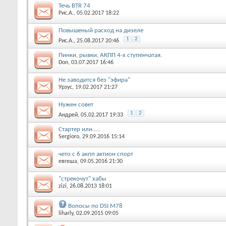
Течь BTR 74
Рис.А.
, 05.02.2017 18:22
Повышеный расход на дизеле
1
2
Рис.А.
, 25.08.2017 20:46
Пинки, рывки, АКПП 4-х ступенчатая.
Don
, 03.07.2017 16:46
Не заводится без "эфира"
Урзус
, 19.02.2017 21:27
Нужен совет
1
2
Андрей
, 05.02.2017 19:33
Стартер или.....
Sergioro
, 29.09.2016 15:14
чето с 6 акпп актион спорт
евгеша
, 09.05.2016 21:30
"стрекочут" хабы
zizi
, 26.08.2013 18:01
Вопосы по DSI M78
liharly
, 02.09.2015 09:05