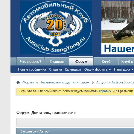
Что нового?
Главная
Форум
Клуб
Клуб в
Новые сообщения
Справка
Календарь
Опции форума
Навигация
Форум
Технический отдел или Гараж
Actyon и Actyon Sports
Если это ваш первый визит, рекомендуем почитать
справку
. Для размеще
Форум:
Двигатель, трансмиссия
Заголовок
/
Автор