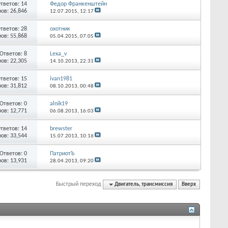
тветов:
14
Федор Франкенштейн
ов: 26,846
12.07.2015,
12:17
тветов:
28
охотник
ов: 55,868
05.04.2015,
07:05
Ответов:
8
Lexa_v
ов: 22,305
14.10.2013,
22:31
тветов:
15
ivan1981
ов: 31,812
08.10.2013,
00:48
Ответов:
0
alnik19
ов: 12,771
06.08.2013,
16:03
тветов:
14
brewster
ов: 33,544
15.07.2013,
10:16
Ответов:
0
ПатриотЪ
ов: 13,931
28.04.2013,
09:20
Быстрый переход
Двигатель, трансмиссия
Вверх