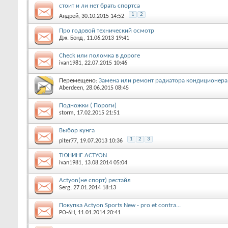
стоит и ли нет брать спортса
1
2
Андрей
, 30.10.2015 14:52
Про годовой технический осмотр
Дж. Бонд
, 11.06.2013 19:41
Check или поломка в дороге
ivan1981
, 22.07.2015 10:46
Перемещено:
Замена или ремонт радиатора кондиционера 
Aberdeen
, 28.06.2015 08:45
Подножки ( Пороги)
storm
, 17.02.2015 21:51
Выбор кунга
1
2
3
piter77
, 19.07.2013 10:36
ТЮНИНГ ACTYON
ivan1981
, 13.08.2014 05:04
Actyon(не спорт) рестайл
Serg
, 27.01.2014 18:13
Покупка Actyon Sports New - pro et contra...
РО-6Н
, 11.01.2014 20:41