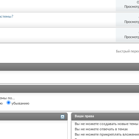
О
Просмотр
истемы?
Просмотр
Просмотр
Быстрый пере
емы по...
ию
убыванию
Ваши права
Вы
не можете
создавать новые темы
Вы
не можете
отвечать в темах
Вы
не можете
прикреплять вложени