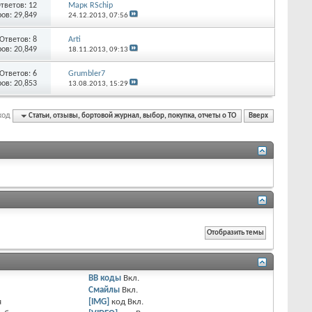
тветов:
12
Марк RSchip
ов: 29,849
24.12.2013,
07:56
Ответов:
8
Arti
ов: 20,849
18.11.2013,
09:13
Ответов:
6
Grumbler7
ов: 20,853
13.08.2013,
15:29
ход
Статьи, отзывы, бортовой журнал, выбор, покупка, отчеты о ТО
Вверх
BB коды
Вкл.
Смайлы
Вкл.
я
[IMG]
код
Вкл.