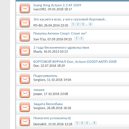
Ssang Yong Actyon 2,3 AT 2009
ivan1981
, 09.05.2018 18:17
Это касается всех, у кого грузовой-бортовой...
1
2
3
...
6
РО-6Н
, 26.04.2014 23:35
Покупка Актион Спорт: Стоит ли?
1
2
San-Ti1a
, 07.09.2016 09:23
2 года бесконечного удовольствия
liharly
, 16.05.2013 03:13
БОРТОВОЙ ЖУРНАЛ-Don, Actyon-D20DT-АКПП-2008
Don
, 22.07.2016 18:29
Подогреватель
Sergioro
, 11.10.2016 19:04
тюнинг
jonper
, 17.10.2016 23:08
Защита бензобака
Sergioro
, 26.08.2016 16:56
Помогите успокоиться)
1
2
3
...
4
Demokrit
, 15.05.2016 12:26