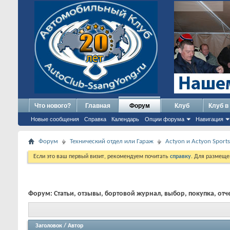
Что нового?
Главная
Форум
Клуб
Клуб в
Новые сообщения
Справка
Календарь
Опции форума
Навигация
Форум
Технический отдел или Гараж
Actyon и Actyon Sports
Если это ваш первый визит, рекомендуем почитать
справку
. Для размеще
Форум:
Статьи, отзывы, бортовой журнал, выбор, покупка, отч
Заголовок
/
Автор