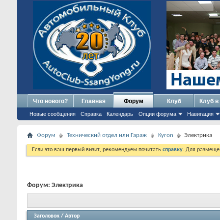
Что нового?
Главная
Форум
Клуб
Клуб в
Новые сообщения
Справка
Календарь
Опции форума
Навигация
Форум
Технический отдел или Гараж
Kyron
Электрика
Если это ваш первый визит, рекомендуем почитать
справку
. Для размеще
Форум:
Электрика
Заголовок
/
Автор