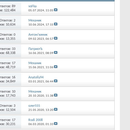
тветов:
89
voFka
в: 122,484
05.07.2024,
11:05
Ответов:
2
Механик
ов: 10,634
10.06.2024,
17:15
Ответов:
0
Антон/химик
ов: 13,355
09.02.2023,
06:57
тветов:
33
ПатриотЪ
ов: 68,338
16.06.2021,
08:09
тветов:
17
Механик
ов: 48,719
15.06.2021,
11:06
тветов:
16
Anatoliy94
ов: 34,849
03.01.2021,
06:44
тветов:
10
Механик
ов: 17,743
20.10.2020,
11:38
Ответов:
3
олег555
ов: 12,504
21.05.2020,
13:20
тветов:
17
Rodi 2008
ов: 30,231
06.03.2020,
01:33