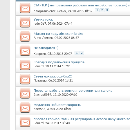
СТАРТЕР ( не правильно работает или не работает совсем)
1
2
3
владимир евгеньевич
, 24.10.2015 18:59
Утечка тока.
ryder387
, 07.06.2024 07:44
Мигает на ходу abs esp и brake
Антон/химик
, 09.02.2023 06:57
Не заводится :(
1
2
Квертин
, 08.10.2015 20:07
Колодка подключения прицепа
Eduard
, 10.11.2014 13:22
Свечи накала, ошибка!!!
Павлуша
, 06.03.2014 18:21
Перестал работать вентилятор отопителя салона
Виктор5959
, 19.10.2020 09:10
медленно набирает скорость
олег555
, 30.04.2020 18:01
пропала горизонтальная регулировка левого наружного зе
Eduard
, 24.03.2017 08:40