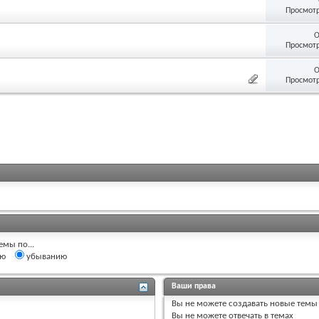
Просмотр
О
Просмотр
О
Просмотр
емы по...
ию
убыванию
Ваши права
Вы
не можете
создавать новые темы
Вы
не можете
отвечать в темах