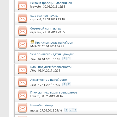
Ремонт трапеции дворников
brewster
, 30.05.2013 12:58
еще раз про круиз.
каравай
, 21.08.2019 23:10
бортовой компьютер
каравай
, 21.08.2019 23:05
Круизконтроль на Кайрон
MaKc79
, 23.04.2014 09:21
Чем приклеить датчик дождя?
1
2
Лёха
, 09.01.2018 13:28
Блок подушек безопасности
Лёха
, 05.04.2019 10:35
Аккумулятор на Кайроне
1
2
Лёха
, 19.11.2018 13:39
Глюк датчика воды в сепараторе
Eduard
, 08.02.2019 20:16
Иммобилайзер
1
2
3
morze
, 29.04.2013 05:46