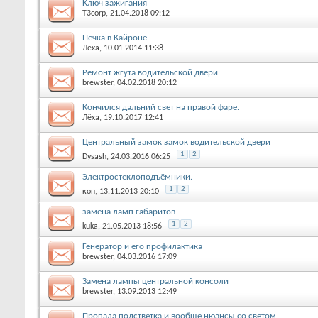
Ключ зажигания
T3corp
, 21.04.2018 09:12
Печка в Кайроне.
Лёха
, 10.01.2014 11:38
Ремонт жгута водительской двери
brewster
, 04.02.2018 20:12
Кончился дальний свет на правой фаре.
Лёха
, 19.10.2017 12:41
Центральный замок замок водительской двери
1
2
Dysash
, 24.03.2016 06:25
Электростеклоподъёмники.
1
2
коп
, 13.11.2013 20:10
замена ламп габаритов
1
2
kuka
, 21.05.2013 18:56
Генератор и его профилактика
brewster
, 04.03.2016 17:09
Замена лампы центральной консоли
brewster
, 13.09.2013 12:49
Пропала подстветка и вообще нюансы со светом