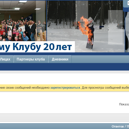
 Лицах
Партнеры клуба
Дневники
ния своих сообщений необходимо
зарегистрироваться
. Для просмотра сообщений выбе
Показа
Ответов
/
П