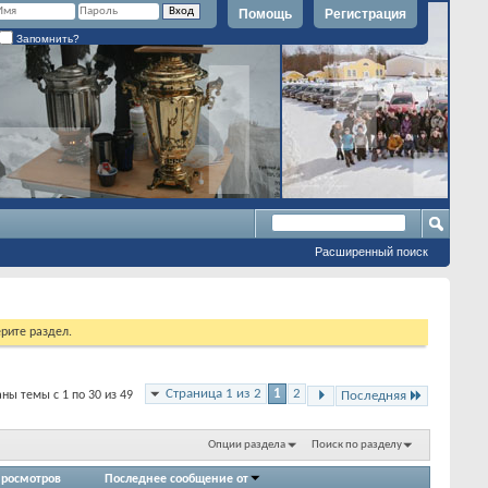
Помощь
Регистрация
Запомнить?
Расширенный поиск
рите раздел.
Страница 1 из 2
1
2
ны темы с 1 по 30 из 49
Последняя
Опции раздела
Поиск по разделу
росмотров
Последнее сообщение от