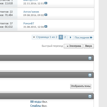
Ответов:
1
Виктор5959
ов: 13,618
22.11.2016,
12:51
тветов:
22
Антон/химик
ов: 70,484
09.08.2016,
09:02
тветов:
37
РоманВТ
ов: 66,632
31.08.2015,
12:06
Страница 1 из 2
1
2
Последняя
Быстрый переход
Электрика
Вверх
BB коды
Вкл.
Смайлы
Вкл.