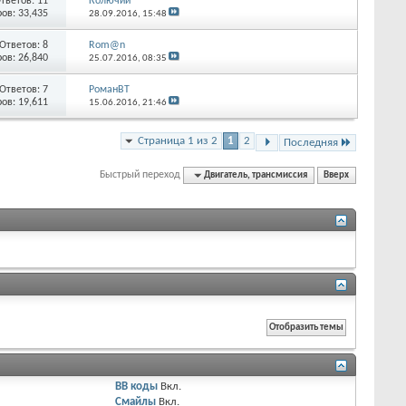
тветов:
11
Колючий
ов: 33,435
28.09.2016,
15:48
Ответов:
8
Rom@n
ов: 26,840
25.07.2016,
08:35
Ответов:
7
РоманВТ
ов: 19,611
15.06.2016,
21:46
Страница 1 из 2
1
2
Последняя
Быстрый переход
Двигатель, трансмиссия
Вверх
BB коды
Вкл.
Смайлы
Вкл.