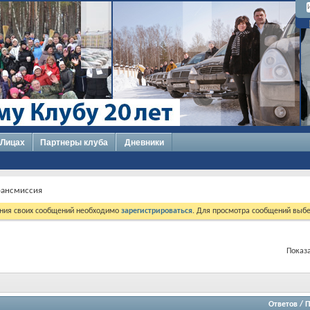
 Лицах
Партнеры клуба
Дневники
трансмиссия
ния своих сообщений необходимо
зарегистрироваться
. Для просмотра сообщений выбе
Показа
Ответов
/
П