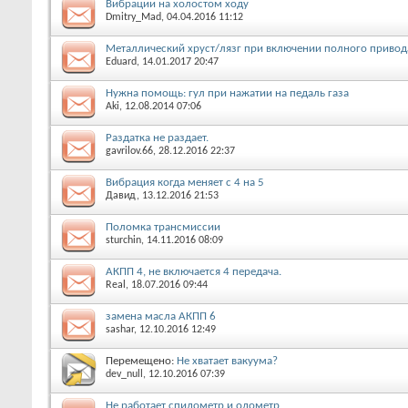
Вибрации на холостом ходу
Dmitry_Mad
, 04.04.2016 11:12
Металлический хруст/лязг при включении полного привод
Eduard
, 14.01.2017 20:47
Нужна помощь: гул при нажатии на педаль газа
Aki
, 12.08.2014 07:06
Раздатка не раздает.
gavrilov.66
, 28.12.2016 22:37
Вибрация когда меняет с 4 на 5
Давид
, 13.12.2016 21:53
Поломка трансмиссии
sturchin
, 14.11.2016 08:09
АКПП 4, не включается 4 передача.
Real
, 18.07.2016 09:44
замена масла АКПП 6
sashar
, 12.10.2016 12:49
Перемещено:
Не хватает вакуума?
dev_null
, 12.10.2016 07:39
Не работает спидометр и одометр