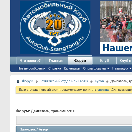
Что нового?
Главная
Форум
Клуб
Клуб в
Новые сообщения
Справка
Календарь
Опции форума
Навигация
Форум
Технический отдел или Гараж
Kyron
Двигатель, 
Если это ваш первый визит, рекомендуем почитать
справку
. Для размеще
Форум:
Двигатель, трансмиссия
Заголовок
/
Автор