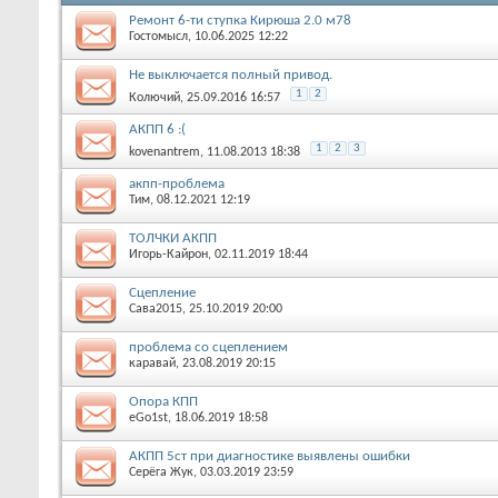
Ремонт 6-ти ступка Кирюша 2.0 м78
Гостомысл
, 10.06.2025 12:22
Не выключается полный привод.
1
2
Колючий
, 25.09.2016 16:57
АКПП 6 :(
1
2
3
kovenantrem
, 11.08.2013 18:38
акпп-проблема
Тим
, 08.12.2021 12:19
ТОЛЧКИ АКПП
Игорь-Кайрон
, 02.11.2019 18:44
Сцепление
Сава2015
, 25.10.2019 20:00
проблема со сцеплением
каравай
, 23.08.2019 20:15
Опора КПП
eGo1st
, 18.06.2019 18:58
АКПП 5ст при диагностике выявлены ошибки
Серёга Жук
, 03.03.2019 23:59