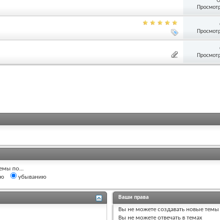
О
Просмотр
Просмотр
Просмотр
емы по...
ию
убыванию
Ваши права
Вы
не можете
создавать новые темы
Вы
не можете
отвечать в темах