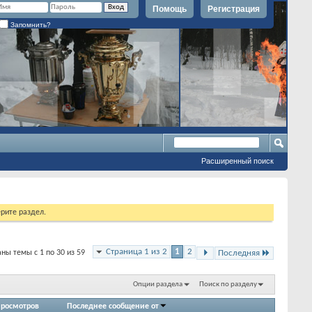
Помощь
Регистрация
Запомнить?
Расширенный поиск
рите раздел.
Страница 1 из 2
1
2
ны темы с 1 по 30 из 59
Последняя
Опции раздела
Поиск по разделу
росмотров
Последнее сообщение от