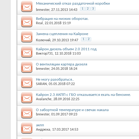
Механический отказ раздаточной коробки
1
2
3
brewster
, 27.11.2013 14:43
Вибрация на низких оборотах.
Real
, 22.01.2018 15:19
Замена сцепления на Кайроне
1
2
Колючий
, 29.10.2013 19:47
Кайрон дизель объем 2.0 2011 год
Виктор731
, 12.10.2018 11:03
О вентиляции картера дизеля
brewster
, 24.05.2018 16:24
Не могу разобраться..
SARAN
, 05.05.2018 07:22
Кайрон 2.3 АКПП с ГБО отказывается ехать на бензине.
Avalanche
, 28.09.2016 22:25
О забортной температуре и свечах накала
brewster
, 01.09.2017 09:23
акпп
Андрюха
, 17.03.2017 14:53