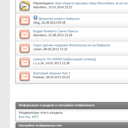
Перемещено:
Как открыть крышку люка бензобака, если из 
Aberdeen
, 19.01.2014 22:27
Докрутка нового Кайрона
Oleg
, 26.08.2013 09:18
Бодик боевого Санчо Пансы.
Aberdeen
, 25.08.2013 23:26
Горит датчик подушки безопасности на Кайроне
rvshev
, 08.06.2013 21:32
грянуло ТО-40000.(небольшой отчетец)
c.c.a.34
, 24.05.2013 11:38
бортовой журнал Кая 1
Ромкин
, 28.04.2013 20:23
Информация о разделе и настройки отображения
Модераторы этого раздела
Kos-fox
,
KITT
Настройка отображения тем