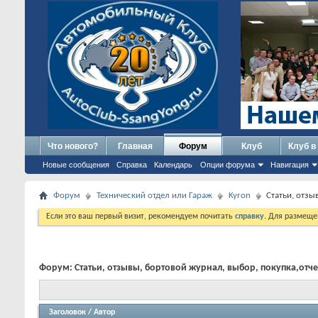
Что нового?
Главная
Форум
Клуб
Клуб в
Новые сообщения
Справка
Календарь
Опции форума
Навигация
Форум
Технический отдел или Гараж
Kyron
Статьи, отзы
Если это ваш первый визит, рекомендуем почитать
справку
. Для размеще
Форум:
Статьи, отзывы, бортовой журнал, выбор, покупка,отче
Заголовок
/
Автор