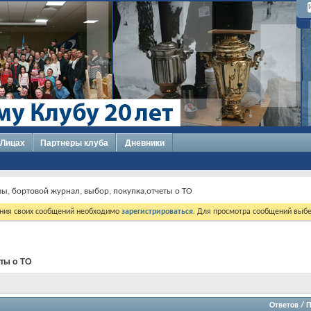
 Лицах
Партнеры клуба
Дневники
вы, бортовой журнал, выбор, покупка,отчеты о ТО
ния своих сообщений необходимо
зарегистрироваться
. Для просмотра сообщений выбе
ты о ТО
Ответов
/
П