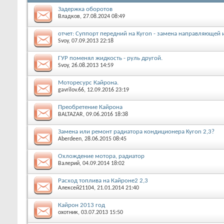
Задержка оборотов
Владков
, 27.08.2024 08:49
отчет: Суппорт передний на Kyron - замена направляющей
Svoy
, 07.09.2013 22:18
ГУР поменял жидкость - руль другой.
Svoy
, 26.08.2013 14:59
Моторесурс Кайрона.
gavrilov.66
, 12.09.2016 23:19
Преобретение Кайрона
BALTAZAR
, 09.06.2016 18:38
Замена или ремонт радиатора кондиционера Kyron 2,3?
Aberdeen
, 28.06.2015 08:45
Охлождение мотора, радиатор
Валерий
, 04.09.2014 18:02
Расход топлива на Кайроне2 2,3
Алексей21104
, 21.01.2014 21:40
Кайрон 2013 год
охотник
, 03.07.2013 15:50