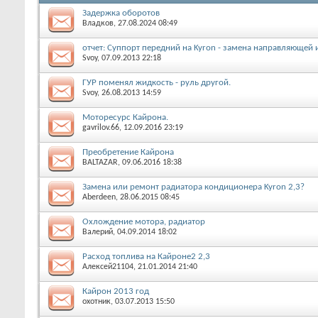
Задержка оборотов
Владков
, 27.08.2024 08:49
отчет: Суппорт передний на Kyron - замена направляющей
Svoy
, 07.09.2013 22:18
ГУР поменял жидкость - руль другой.
Svoy
, 26.08.2013 14:59
Моторесурс Кайрона.
gavrilov.66
, 12.09.2016 23:19
Преобретение Кайрона
BALTAZAR
, 09.06.2016 18:38
Замена или ремонт радиатора кондиционера Kyron 2,3?
Aberdeen
, 28.06.2015 08:45
Охлождение мотора, радиатор
Валерий
, 04.09.2014 18:02
Расход топлива на Кайроне2 2,3
Алексей21104
, 21.01.2014 21:40
Кайрон 2013 год
охотник
, 03.07.2013 15:50