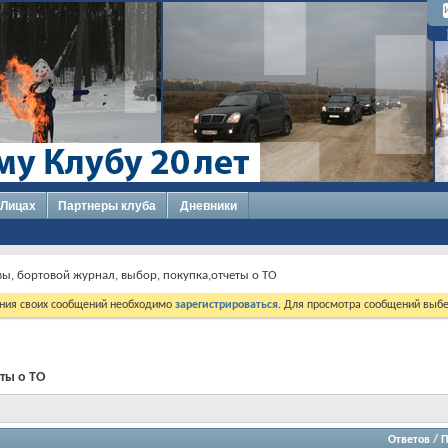
 Лицах
Партнеры клуба
Дневники
вы, бортовой журнал, выбор, покупка,отчеты о ТО
ния своих сообщений необходимо
зарегистрироваться
. Для просмотра сообщений выбе
ты о ТО
Ответов
/
П