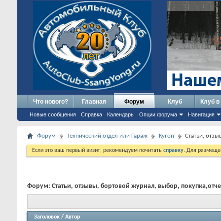
Что нового?
Главная
Форум
Клуб
Клуб в
Новые сообщения
Справка
Календарь
Опции форума
Навигация
Форум
Технический отдел или Гараж
Kyron
Статьи, отзы
Если это ваш первый визит, рекомендуем почитать
справку
. Для размеще
Форум:
Статьи, отзывы, бортовой журнал, выбор, покупка,отче
Заголовок
/
Автор