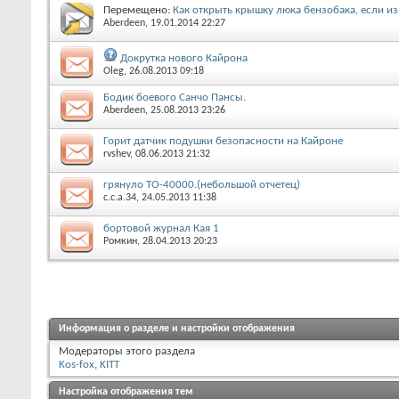
Перемещено:
Как открыть крышку люка бензобака, если из 
Aberdeen
, 19.01.2014 22:27
Докрутка нового Кайрона
Oleg
, 26.08.2013 09:18
Бодик боевого Санчо Пансы.
Aberdeen
, 25.08.2013 23:26
Горит датчик подушки безопасности на Кайроне
rvshev
, 08.06.2013 21:32
грянуло ТО-40000.(небольшой отчетец)
c.c.a.34
, 24.05.2013 11:38
бортовой журнал Кая 1
Ромкин
, 28.04.2013 20:23
Информация о разделе и настройки отображения
Модераторы этого раздела
Kos-fox
,
KITT
Настройка отображения тем