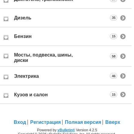
Дизель
35
Бензин
15
Мосты, подвеска, шины,
58
диски
Электрика
46
Кузов и салон
15
Вход
Регистрация
Полная версия
Вверх
Powered by
vBulletin®
Version 4.2.5