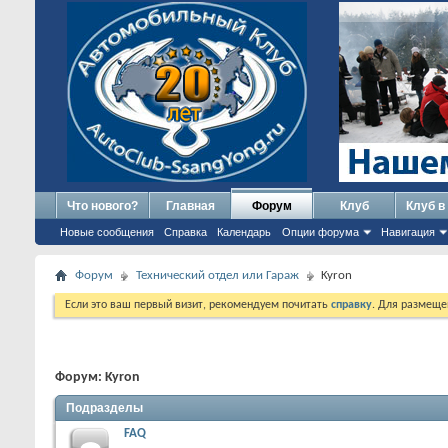
Что нового?
Главная
Форум
Клуб
Клуб в
Новые сообщения
Справка
Календарь
Опции форума
Навигация
Форум
Технический отдел или Гараж
Kyron
Если это ваш первый визит, рекомендуем почитать
справку
. Для размеще
Форум:
Kyron
Подразделы
FAQ