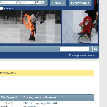
Помощь
Регистрация
Запомнить?
Расширенный поиск
рите раздел.
/ Сообщений
Последнее сообщение
Тем: 5
FAQ :Эксплуатация Kyron
щений: 102
от
охотник