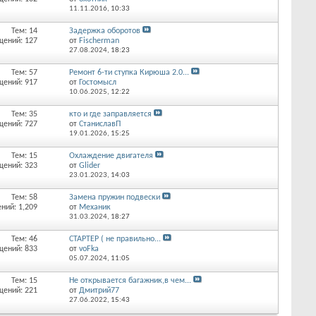
11.11.2016,
10:33
Тем: 14
Задержка оборотов
щений: 127
от
Fischerman
27.08.2024,
18:23
Тем: 57
Ремонт 6-ти ступка Кирюша 2.0...
щений: 917
от
Гостомысл
10.06.2025,
12:22
Тем: 35
кто и где заправляется
щений: 727
от
СтаниславП
19.01.2026,
15:25
Тем: 15
Охлаждение двигателя
щений: 323
от
Glider
23.01.2023,
14:03
Тем: 58
Замена пружин подвески
ний: 1,209
от
Механик
31.03.2024,
18:27
Тем: 46
СТАРТЕР ( не правильно...
щений: 833
от
voFka
05.07.2024,
11:05
Тем: 15
Не открывается багажник,в чем...
щений: 221
от
Дмитрий77
27.06.2022,
15:43