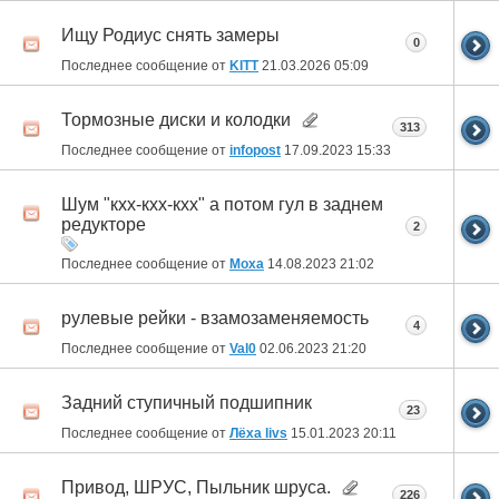
Ищу Родиус снять замеры
0
Последнее сообщение от
KITT
21.03.2026
05:09
Тормозные диски и колодки
313
Последнее сообщение от
infopost
17.09.2023
15:33
Шум "кхх-кхх-кхх" а потом гул в заднем
редукторе
2
Последнее сообщение от
Moxa
14.08.2023
21:02
рулевые рейки - взамозаменяемость
4
Последнее сообщение от
Val0
02.06.2023
21:20
Задний ступичный подшипник
23
Последнее сообщение от
Лёха livs
15.01.2023
20:11
Привод, ШРУС, Пыльник шруса.
226