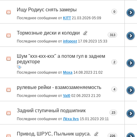
Ищу Родиус снять замеры
0
Последнее сообщение от
KITT
21.03.2026
05:09
Тормозные диски и колодки
313
Последнее сообщение от
infopost
17.09.2023
15:33
Шум "кхх-кхх-кхх" а потом гул в заднем
редукторе
2
Последнее сообщение от
Moxa
14.08.2023
21:02
рулевые рейки - взамозаменяемость
4
Последнее сообщение от
Val0
02.06.2023
21:20
Задний ступичный подшипник
23
Последнее сообщение от
Лёха livs
15.01.2023
20:11
Привод, ШРУС, Пыльник шруса.
226