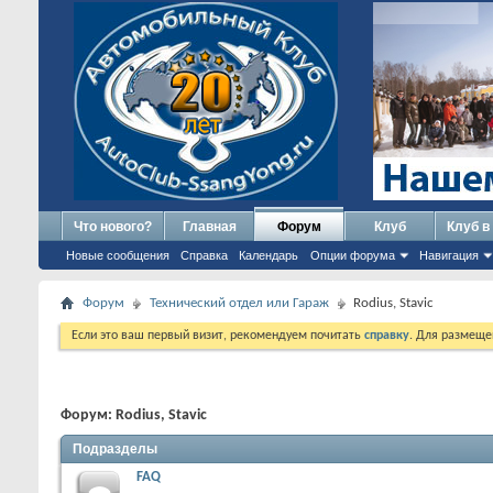
Что нового?
Главная
Форум
Клуб
Клуб в
Новые сообщения
Справка
Календарь
Опции форума
Навигация
Форум
Технический отдел или Гараж
Rodius, Stavic
Если это ваш первый визит, рекомендуем почитать
справку
. Для размеще
Форум:
Rodius, Stavic
Подразделы
FAQ