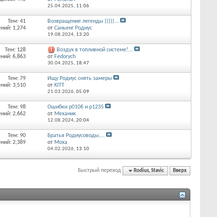
25.04.2025,
11:06
Тем: 41
Возвращение легенды )))))...
ний: 1,274
от
Саньенг Родиус
19.08.2024,
13:20
Тем: 128
Воздух в топливной системе!...
ний: 6,863
от
Fedorych
30.04.2025,
18:47
Тем: 79
Ищу Родиус снять замеры
ний: 3,510
от
KITT
21.03.2026,
05:09
Тем: 98
Ошибки p0106 и p1235
ний: 2,662
от
Механик
12.08.2024,
20:04
Тем: 90
Братья Родиусоводы,...
ний: 2,389
от
Moxa
04.02.2026,
13:10
Быстрый переход
Rodius, Stavic
Вверх