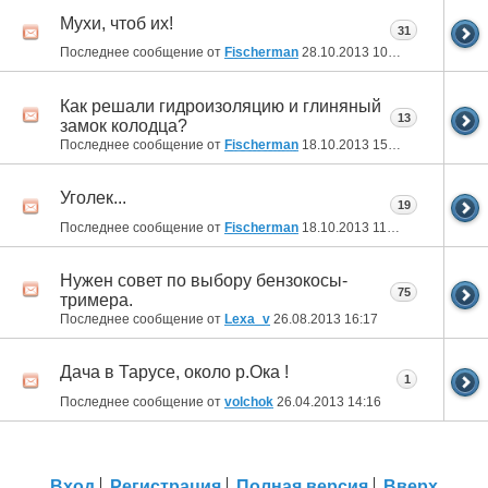
Мухи, чтоб их!
31
Последнее сообщение от
Fischerman
28.10.2013
10:03
Как решали гидроизоляцию и глиняный
13
замок колодца?
Последнее сообщение от
Fischerman
18.10.2013
15:04
Уголек...
19
Последнее сообщение от
Fischerman
18.10.2013
11:59
Нужен совет по выбору бензокосы-
75
тримера.
Последнее сообщение от
Lexa_v
26.08.2013
16:17
Дача в Тарусе, около р.Ока !
1
Последнее сообщение от
volchok
26.04.2013
14:16
Вход
Регистрация
Полная версия
Вверх