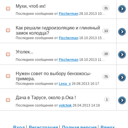
Мухи, чтоб их!
31
Последнее сообщение от
Fischerman
28.10.2013
10:03
Как решали гидроизоляцию и глиняный
13
замок колодца?
Последнее сообщение от
Fischerman
18.10.2013
15:04
Уголек...
19
Последнее сообщение от
Fischerman
18.10.2013
11:59
Нужен совет по выбору бензокосы-
75
тримера.
Последнее сообщение от
Lexa_v
26.08.2013
16:17
Дача в Тарусе, около р.Ока !
1
Последнее сообщение от
volchok
26.04.2013
14:16
Вход
Регистрация
Полная версия
Вверх