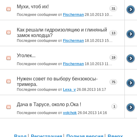
Мухи, чтоб их!
31
Последнее сообщение от
Fischerman
28.10.2013
10:03
Как решали гидроизоляцию и глиняный
13
замок колодца?
Последнее сообщение от
Fischerman
18.10.2013
15:04
Уголек...
19
Последнее сообщение от
Fischerman
18.10.2013
11:59
Нужен совет по выбору бензокосы-
75
тримера.
Последнее сообщение от
Lexa_v
26.08.2013
16:17
Дача в Тарусе, около р.Ока !
1
Последнее сообщение от
volchok
26.04.2013
14:16
Вход
Регистрация
Полная версия
Вверх