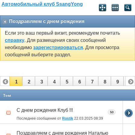
Автомобильный клуб SsangYong
Поздравляем с днем рождения
Если это ваш первый визит, рекомендуем почитать
справку
. Для размещения своих сообщений
необходимо
зарегистрироваться
. Для просмотра
сообщений выберите раздел.
1
2
3
4
5
6
7
8
9
10
11
12
13
14
15
16
17
Тем
С днем рождения Клуб !!!
50
Последнее сообщение от
Rostik
22.03.2025
08:39
Поздравляем с днем рождения Наталью