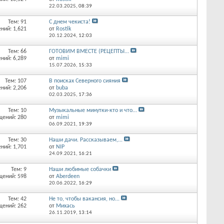
22.03.2025,
08:39
Тем: 91
С днем чекиста!
ний: 1,621
от
Rostik
20.12.2024,
12:03
Тем: 66
ГОТОВИМ ВМЕСТЕ (РЕЦЕПТЫ...
ний: 6,289
от
mimi
15.07.2026,
15:33
Тем: 107
В поисках Северного сияния
ний: 2,206
от
buba
02.03.2025,
17:36
Тем: 10
Музыкальные минутки-кто и что...
щений: 280
от
mimi
06.09.2021,
19:39
Тем: 30
Наши дачи. Рассказываем,...
ний: 1,701
от
NIP
24.09.2021,
16:21
Тем: 9
Наши любимые собачки
щений: 598
от
Aberdeen
20.06.2022,
16:29
Тем: 42
Не то, чтобы вакансия, но...
щений: 262
от
Михась
26.11.2019,
13:14