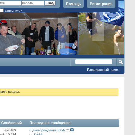
Помощь
Регистрация
Запомнить?
Расширенный поиск
рите раздел.
/ Сообщений
Последнее сообщение
Тем: 489
С днем рождения Клуб !!!
ий: 10,524
от
Rostik