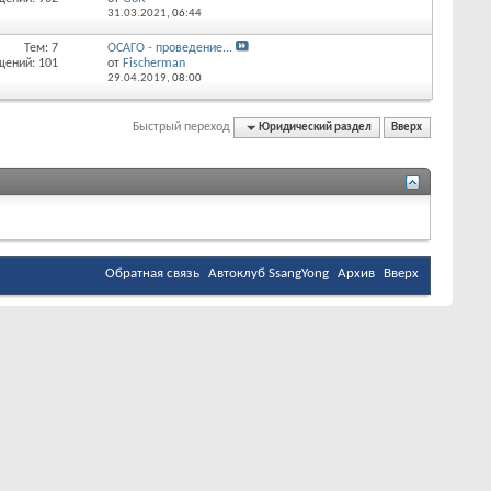
31.03.2021,
06:44
Тем: 7
ОСАГО - проведение...
щений: 101
от
Fischerman
29.04.2019,
08:00
Быстрый переход
Юридический раздел
Вверх
Обратная связь
Автоклуб SsangYong
Архив
Вверх