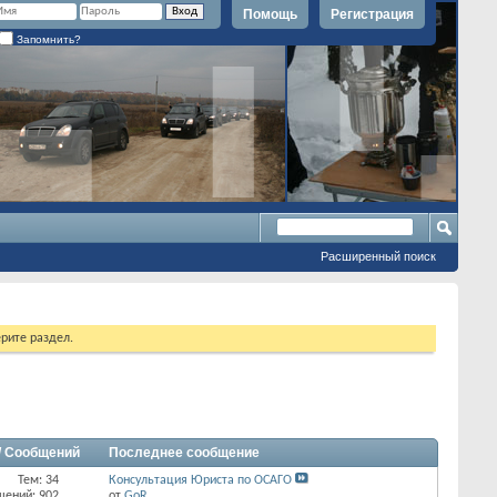
Помощь
Регистрация
Запомнить?
Расширенный поиск
рите раздел.
/ Сообщений
Последнее сообщение
Тем: 34
Консультация Юриста по ОСАГО
щений: 902
от
GoR