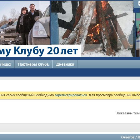
 Лицах
Партнеры клуба
Дневники
ния своих сообщений необходимо
зарегистрироваться
. Для просмотра сообщений выбе
Показаны темы
Ответов
/
П