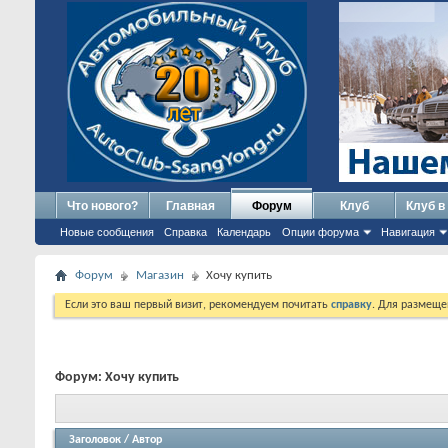
Что нового?
Главная
Форум
Клуб
Клуб в
Новые сообщения
Справка
Календарь
Опции форума
Навигация
Форум
Магазин
Хочу купить
Если это ваш первый визит, рекомендуем почитать
справку
. Для размеще
Форум:
Хочу купить
Заголовок
/
Автор