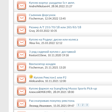
Куплю корпус раздатки 5ст акпп.
AndreiNikolaevi4
, 28.06.2022 21:27
Съемник форсунок
Fischerman
, 12.04.2022 13:45
Резину А/Т 255/70/18 или 265/65/18
Gray
, 20.03.2022 10:35
Куплю на Родиус диски или колеса
Лёха livs
, 25.03.2022 12:12
3 ряд сидений куплю с доставкой
Rexton533eve
, 10.11.2020 19:16
Вентилятор кондея
Fischerman
, 25.11.2021 13:20
Куплю Рекстон1 или Р2
Aleksandrov
, 10.11.2021 12:00
Куплю фаркоп на SsangYong Musso Sports Pick-up
Алексей09061981
, 28.09.2021 18:00
Рассматриваю покупку рекстона.
1
2
3
Леонид Иванович
, 15.05.2021 09:47