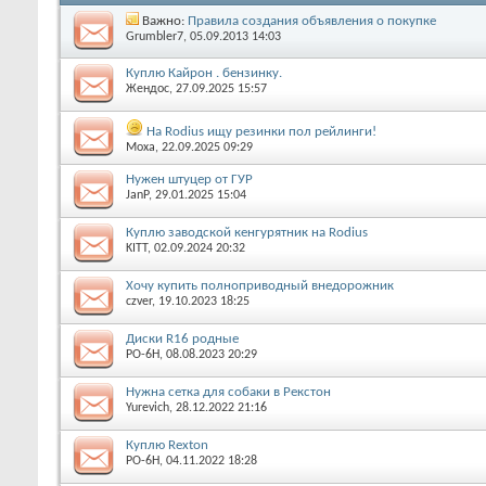
Важно:
Правила создания объявления о покупке
Grumbler7
, 05.09.2013 14:03
Куплю Кайрон . бензинку.
Жендос
, 27.09.2025 15:57
На Rodius ищу резинки пол рейлинги!
Moxa
, 22.09.2025 09:29
Нужен штуцер от ГУР
JanP
, 29.01.2025 15:04
Куплю заводской кенгурятник на Rodius
KITT
, 02.09.2024 20:32
Хочу купить полноприводный внедорожник
czver
, 19.10.2023 18:25
Диски R16 родные
РО-6Н
, 08.08.2023 20:29
Нужна сетка для собаки в Рекстон
Yurevich
, 28.12.2022 21:16
Куплю Rexton
РО-6Н
, 04.11.2022 18:28