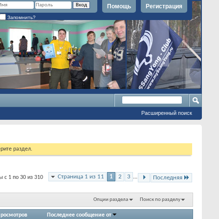
Помощь
Регистрация
Запомнить?
Расширенный поиск
рите раздел.
Страница 1 из 11
1
2
3
...
 с 1 по 30 из 310
Последняя
Опции раздела
Поиск по разделу
росмотров
Последнее сообщение от