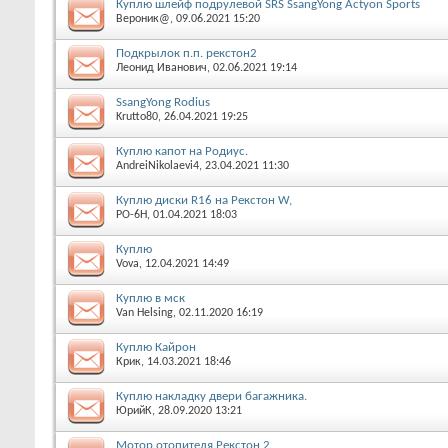
Куплю шлейф подрулевой SRS SsangYong Actyon Sports
Вероник@
, 09.06.2021 15:20
Подкрылок п.п. рекстон2
Леонид Иванович
, 02.06.2021 19:14
SsangYong Rodius
Krutto80
, 26.04.2021 19:25
Куплю капот на Родиус.
AndreiNikolaevi4
, 23.04.2021 11:30
Куплю диски R16 на Рекстон W,
РО-6Н
, 01.04.2021 18:03
Куплю
Vova
, 12.04.2021 14:49
Куплю в мск
Van Helsing
, 02.11.2020 16:19
Куплю Кайрон
Крик
, 14.03.2021 18:46
Куплю накладку двери багажника.
ЮрийК
, 28.09.2020 13:21
Мотор отопителя Рекстон 2