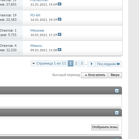
тветов:
19
Fischerman
ов: 27,655
31.01.2021,
19:09
тветов:
19
РО-6Н
ов: 22,563
16.01.2021,
19:29
Ответов:
1
Механик
ров: 9,715
10.01.2021,
17:29
Ответов:
4
Михась
ов: 12,210
09.01.2021,
11:08
Страница 1 из 11
1
2
3
...
Последняя
Быстрый переход
Хочу купить
Вверх