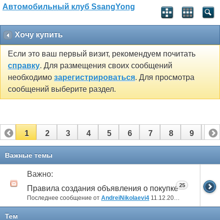
Автомобильный клуб SsangYong
Хочу купить
Если это ваш первый визит, рекомендуем почитать
справку
. Для размещения своих сообщений
необходимо
зарегистрироваться
. Для просмотра
сообщений выберите раздел.
1
2
3
4
5
6
7
8
9
10
11
Важные темы
Важно:
25
Правила создания объявления о покупке
Последнее сообщение от
AndreiNikolaevi4
11.12.2020
08:20
Тем