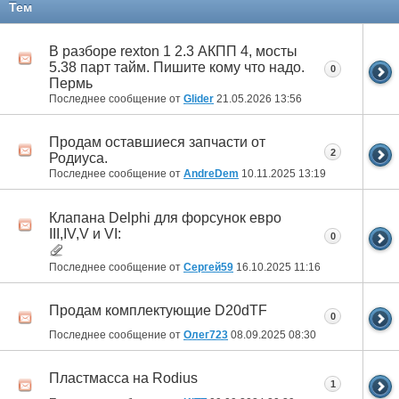
Тем
В разборе rexton 1 2.3 АКПП 4, мосты
5.38 парт тайм. Пишите кому что надо.
0
Пермь
Последнее сообщение от
Glider
21.05.2026
13:56
Продам оставшиеся запчасти от
2
Родиуса.
Последнее сообщение от
AndreDem
10.11.2025
13:19
Клапана Delphi для форсунок евро
III,IV,V и VI:
0
Последнее сообщение от
Сергей59
16.10.2025
11:16
Продам комплектующие D20dTF
0
Последнее сообщение от
Олег723
08.09.2025
08:30
Пластмасса на Rodius
1