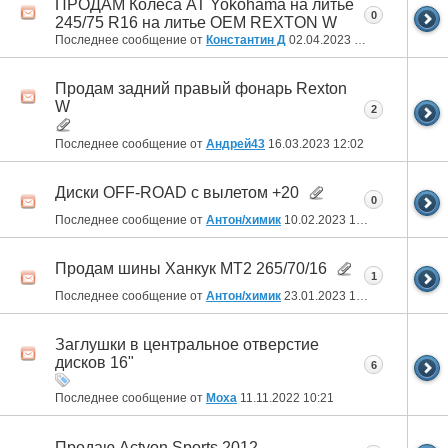
ПРОДАМ Колеса AT Yokohama на литье
0
245/75 R16 на литье OEM REXTON W
Последнее сообщение от
Константин Д
02.04.2023
15:41
Продам задний правый фонарь Rexton
W
2
Последнее сообщение от
Андрей43
16.03.2023
12:02
Диски OFF-ROAD с вылетом +20
0
Последнее сообщение от
Антон/химик
10.02.2023
10:32
Продам шины Ханкук МТ2 265/70/16
1
Последнее сообщение от
Антон/химик
23.01.2023
14:10
Заглушки в центральное отверстие
дисков 16"
6
Последнее сообщение от
Moxa
11.11.2022
10:21
Продаю Actyon Sports 2012