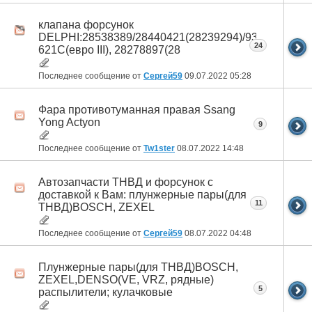
клапана форсунок
DELPHI:28538389/28440421(28239294)/9308-
24
621C(евро III), 28278897(28
Последнее сообщение от
Сергей59
09.07.2022
05:28
Фара противотуманная правая Ssang
Yong Actyon
9
Последнее сообщение от
Tw1ster
08.07.2022
14:48
Автозапчасти ТНВД и форсунок с
доставкой к Вам: плунжерные пары(для
11
ТНВД)BOSCH, ZEXEL
Последнее сообщение от
Сергей59
08.07.2022
04:48
Плунжерные пары(для ТНВД)BOSCH,
ZEXEL,DENSO(VE, VRZ, рядные)
5
распылители; кулачковые