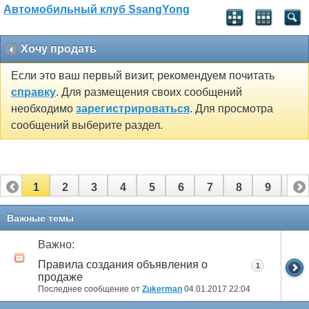
Автомобильный клуб SsangYong
Хочу продать
Если это ваш первый визит, рекомендуем почитать
справку
. Для размещения своих сообщений
необходимо
зарегистрироваться
. Для просмотра
сообщений выберите раздел.
1
2
3
4
5
6
7
8
9
10
11
12
13
14
15
16
17
18
19
20
Важные темы
21
22
23
24
25
26
27
28
Важно:
Правила создания объявления о
1
продаже
Последнее сообщение от
Zukerman
04.01.2017
22:04